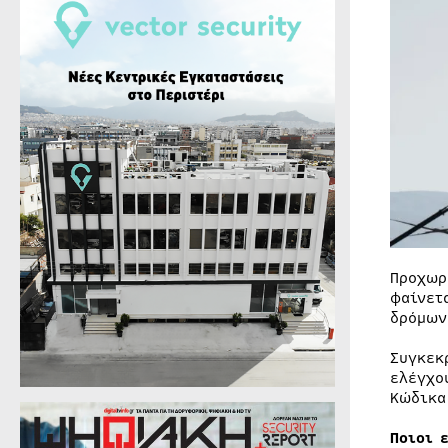
Προχωρ
φαίνετ
δρόμων
Συγκεκ
ελέγχο
Κώδικα
Ποιοι 