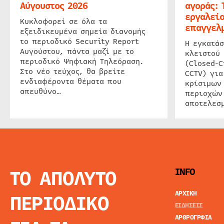
Αύγουστος 2026
αγοράς: 
εργαλείο
Κυκλοφορεί σε όλα τα
επαγγελμ
εξειδικευμένα σημεία διανομής
το περιοδικό Security Report
Η εγκατάσ
Αυγούστου, πάντα μαζί με το
κλειστού
περιοδικό Ψηφιακή Τηλεόραση.
(Closed-C
Στο νέο τεύχος, θα βρείτε
CCTV) για
ενδιαφέροντα θέματα που
κρίσιμων
απευθύνο…
περιοχών
αποτελεσμ
ΤΟ ΑΠΟΛΥΤΟ
INFO
ΑΡΧΙΚΗ
ΠΕΡΙΟΔΙΚΟ
ΕΙΔΗΣΕΙΣ
ΑΡΘΡΟΓΡΦΙΑ