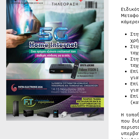
Ειδικό
Μεταφο
κάμερε
Στη
χρή
Στη
ταχ
Στη
ταχ
Επί
για
Επί
για
Επί
(κα
Η τοπο
που δι
περιστ
υπερβα