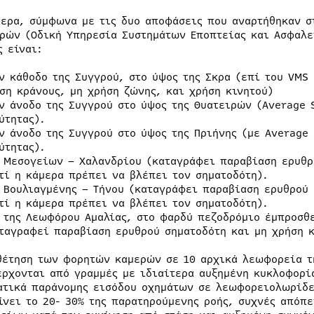
τερα, σύμφωνα με τις δυο αποφάσεις που αναρτήθηκαν σ
ρών (Οδική Υπηρεσία Συστημάτων Εποπτείας και Ασφαλει
ς είναι:
ν κάθοδο της Συγγρού, στο ύψος της Σκρα (επί του VMS
ση κράνους, μη χρήση ζώνης, και χρήση κινητού)
ν άνοδο της Συγγρού στο ύψος της Θυατειρών (Average 
ύτητας).
ν άνοδο της Συγγρού στο ύψος της Πριήνης (με Average
ύτητας).
 Μεσογείων – Χαλανδρίου (καταγράφει παραβίαση ερυθρ
τί η κάμερα πρέπει να βλέπει τον σηματοδότη).
 Βουλιαγμένης – Τήνου (καταγράφει παραβίαση ερυθρού 
τί η κάμερα πρέπει να βλέπει τον σηματοδότη).
 της Λεωφόρου Αμαλίας, στο φαρδύ πεζοδρόμιο έμπροσθ
ταγραφεί παραβίαση ερυθρού σηματοδότη και μη χρήση κ
θέτηση των φορητών καμερών σε 10 αρχικά λεωφορεία τ
έρχονται από γραμμές με ιδιαίτερα αυξημένη κυκλοφορί
ατικά παράνομης εισόδου οχημάτων σε λεωφορειολωρίδε
ίνει το 20- 30% της παρατηρούμενης ροής, συχνές απόπ