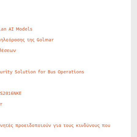
lan AI Models
τηλεόρασης της Golmar
θέσεων
urity Solution for Bus Operations
HS2016NKE
r
υνητές προειδοποιούν για τους κινδύνους που