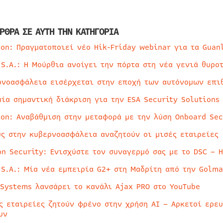
ΡΘΡΑ ΣΕ ΑΥΤΗ ΤΗΝ ΚΑΤΗΓΟΡΙΑ
ion: Πραγματοποιεί νέο Hik-Friday webinar για τα Guan
 S.A.: Η Μούρθια ανοίγει την πόρτα στη νέα γενιά θυρο
ρνοασφάλεια εισέρχεται στην εποχή των αυτόνομων επι
μία σημαντική διάκριση για την ESA Security Solutions
ion: Αναβάθμιση στην μεταφορά με την λύση Onboard Sec
ύς στην κυβερνοασφάλεια αναζητούν οι μισές εταιρείες
on Security: Ενισχύστε τον συναγερμό σας με το DSC – 
 S.A.: Μία νέα εμπειρία G2+ στη Μαδρίτη από την Golma
 Systems λανσάρει το κανάλι Ajax PRO στο YouTube
ς εταιρείες ζητούν φρένο στην χρήση AI – Αρκετοί ερε
υν