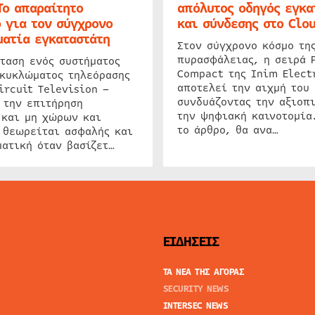
Το απαραίτητο
απόλυτος οδηγός εγκα
 για τον σύγχρονο
και σύνδεσης στο Clo
ατία εγκαταστάτη
Στον σύγχρονο κόσμο τη
πυρασφάλειας, η σειρά 
ταση ενός συστήματος
Compact της Inim Elect
 κυκλώματος τηλεόρασης
αποτελεί την αιχμή του 
ircuit Television –
συνδυάζοντας την αξιοπι
 την επιτήρηση
την ψηφιακή καινοτομία
 και μη χώρων και
το άρθρο, θα ανα…
 θεωρείται ασφαλής και
ατική όταν βασίζετ…
ΕΙΔΗΣΕΙΣ
ΤΑ ΝΕΑ ΤΗΣ ΑΓΟΡΑΣ
SECURITY NEWS
INTERSEC NEWS