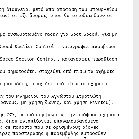
τη διαύγεια, μετά από απόφαση του υπουργείου
ας) οι έξι δρόμοι, όπου θα τοποθετηθούν οι
 με ενσωματωμένο radar για Spot Speed, για μη
Speed Section Control – καταγράφει παραβίαση
 Speed Section Control , καταγράφει παραβίαση
ού σηματοδότη, στοχεύει από πίσω τα οχήματα
σηματοδότη, στοχεύει από πίσω τα οχήματα
εν του Μνημείου του Αγνώστου Στρατιώτη
ράνους, μη χρήση ζώνης, και χρήση κινητού).
ης ΟΣΥ, αφορά συμφωνα με την απόφαση οχήματα
α, όπου εντοπίζονται επαναλαμβανόμενα
ς σε ποσοστό που σε ορισμένους άξονες
ειρες προσπέρασης ή παρεμβολής έμπροσθεν