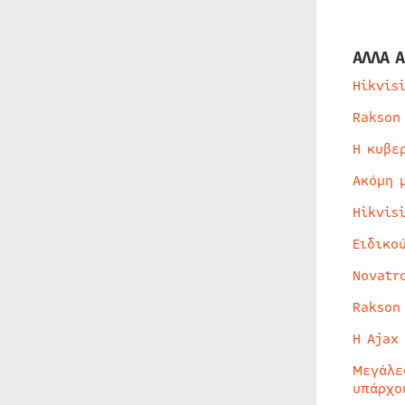
ΑΛΛΑ Α
Hikvis
Rakson
Η κυβε
Ακόμη 
Hikvis
Ειδικο
Novatr
Rakson
Η Ajax
Μεγάλε
υπάρχο