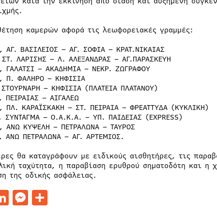
είων κατά την εκκίνηση από στάση και αυξημένη συγκέ
ιχμής.
θέτηση καμερών αφορά τις λεωφορειακές γραμμές:
, ΑΓ. ΒΑΣΙΛΕΙΟΣ – ΑΓ. ΣΟΦΙΑ – ΚΡΑΤ.ΝΙΚΑΙΑΣ
 ΣΤ. ΛΑΡΙΣΗΣ – Λ. ΑΛΕΞΑΝΔΡΑΣ – ΑΓ.ΠΑΡΑΣΚΕΥΗ
, ΓΑΛΑΤΣΙ – ΑΚΑΔΗΜΙΑ – ΝΕΚΡ. ΖΩΓΡΑΦΟΥ
, Π. ΦΑΛΗΡΟ – ΚΗΦΙΣΙΑ
 ΣΤΟΥΡΝΑΡΗ – ΚΗΦΙΣΙΑ (ΠΛΑΤΕΙΑ ΠΛΑΤΑΝΟΥ)
, ΠΕΙΡΑΙΑΣ – ΑΙΓΑΛΕΩ
, ΠΛ. ΚΑΡΑΪΣΚΑΚΗ – ΣΤ. ΠΕΙΡΑΙΑ – ΦΡΕΑΤΤΥΔΑ (ΚΥΚΛΙΚΗ)
, ΣΥΝΤΑΓΜΑ – Ο.Α.Κ.Α. – ΥΠ. ΠΑΙΔΕΙΑΣ (EXPRESS)
, ΑΝΩ ΚΥΨΕΛΗ – ΠΕΤΡΑΛΩΝΑ – ΤΑΥΡΟΣ
, ΑΝΩ ΠΕΤΡΑΛΩΝΑ – ΑΓ. ΑΡΤΕΜΙΟΣ.
ερες θα καταγράφουν με ειδικούς αισθητήρες, τις παρα
λική ταχύτητα, η παραβίαση ερυθρού σηματοδότη και η χ
ση της οδικής ασφάλειας.
acebook
LinkedIn
Messenger
Μοιραστείτε