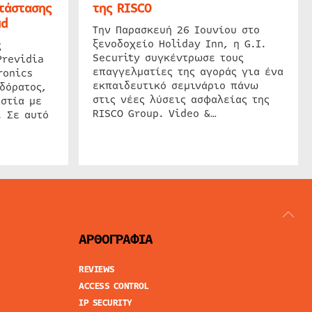
τάστασης
της RISCO
ud
Την Παρασκευή 26 Ιουνίου στο
ξενοδοχείο Holiday Inn, η G.I.
ς
Security συγκέντρωσε τους
Previdia
επαγγελματίες της αγοράς για ένα
ronics
εκπαιδευτικό σεμινάριο πάνω
δόρατος,
στις νέες λύσεις ασφαλείας της
στία με
RISCO Group. Video &…
. Σε αυτό
ΑΡΘΟΓΡΑΦΙΑ
REVIEWS
ACCESS CONTROL
IP SECURITY