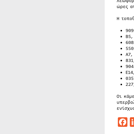
λεωφορ
ώρες α
Η τοπο
909
Β5,
608
550
Α7,
831
904
Ε14
035
227
Οι κάμ
υπερβο
ενίσχυ
F