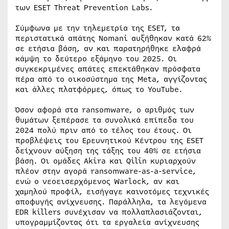
των ESET Threat Prevention Labs.
Σύμφωνα με την τηλεμετρία της ESET, τα
περιστατικά απάτης Nomani αυξήθηκαν κατά 62%
σε ετήσια βάση, αν και παρατηρήθηκε ελαφρά
κάμψη το δεύτερο εξάμηνο του 2025. Οι
συγκεκριμένες απάτες επεκτάθηκαν πρόσφατα
πέρα από το οικοσύστημα της Meta, αγγίζοντας
και άλλες πλατφόρμες, όπως το YouTube.
Όσον αφορά στα ransomware, ο αριθμός των
θυμάτων ξεπέρασε τα συνολικά επίπεδα του
2024 πολύ πριν από το τέλος του έτους. Οι
προβλέψεις του Ερευνητικού Κέντρου της ESET
δείχνουν αύξηση της τάξης του 40% σε ετήσια
βάση. Οι ομάδες Akira και Qilin κυριαρχούν
πλέον στην αγορά ransomware-as-a-service,
ενώ ο νεοεισερχόμενος Warlock, αν και
χαμηλού προφίλ, εισήγαγε καινοτόμες τεχνικές
αποφυγής ανίχνευσης. Παράλληλα, τα λεγόμενα
EDR killers συνέχισαν να πολλαπλασιάζονται,
υπογραμμίζοντας ότι τα εργαλεία ανίχνευσης