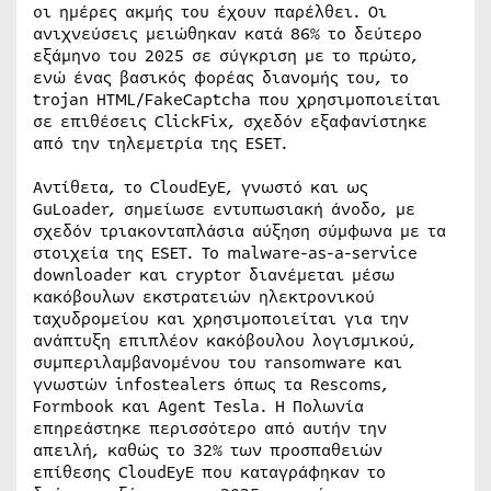
οι ημέρες ακμής του έχουν παρέλθει. Οι
ανιχνεύσεις μειώθηκαν κατά 86% το δεύτερο
εξάμηνο του 2025 σε σύγκριση με το πρώτο,
ενώ ένας βασικός φορέας διανομής του, το
trojan HTML/FakeCaptcha που χρησιμοποιείται
σε επιθέσεις ClickFix, σχεδόν εξαφανίστηκε
από την τηλεμετρία της ESET.
Αντίθετα, το CloudEyE, γνωστό και ως
GuLoader, σημείωσε εντυπωσιακή άνοδο, με
σχεδόν τριακονταπλάσια αύξηση σύμφωνα με τα
στοιχεία της ESET. Το malware-as-a-service
downloader και cryptor διανέμεται μέσω
κακόβουλων εκστρατειών ηλεκτρονικού
ταχυδρομείου και χρησιμοποιείται για την
ανάπτυξη επιπλέον κακόβουλου λογισμικού,
συμπεριλαμβανομένου του ransomware και
γνωστών infostealers όπως τα Rescoms,
Formbook και Agent Tesla. Η Πολωνία
επηρεάστηκε περισσότερο από αυτήν την
απειλή, καθώς το 32% των προσπαθειών
επίθεσης CloudEyE που καταγράφηκαν το