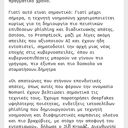
πραγματικό χρόνο.
Γιατί αυτό είναι σημαντικό: Γιατί μέχρι
σήμερα, η τεχνητή νοημοσύνη χρησιμοποιείται
κυρίως για τη δημιουργία πιο πειστικών
επιθέσεων phishing και διαδικτυακής απάτης.
Ωστόσο, το PromptLock, μαζί με λίγες ακόμη
απειλές που αξιοποιούν AI και έχουν ήδη
εντοπιστεί, σηματοδοτεί την αρχή μιας νέας
εποχής στις κυβερνοαπειλές, όπου οι
κυβερνοεπιθέσεις μπορούν να γίνουν πιο
γρήγορα, πιο έξυπνα και πιο δύσκολα να
σταματήσουν.δήμητρα
«Οι απατεώνες που στήνουν επενδυτικές
απάτες, όπως αυτές που φέρουν την ονομασία
Nomani έχουν βελτιώσει σημαντικά τις
τεχνικές τους. Έχουμε παρατηρήσει deepfakes
υψηλότερης ποιότητας, ενδείξεις ιστοσελίδων
phishing που δημιουργούνται με τεχνητή
νοημοσύνη και διαφημιστικές καμπάνιες ολοένα
και πιο βραχύβιες, με στόχο την αποφυγή του
εντοπισμού», δήλωσε ο Jiří Kropáč, Διευθυντής