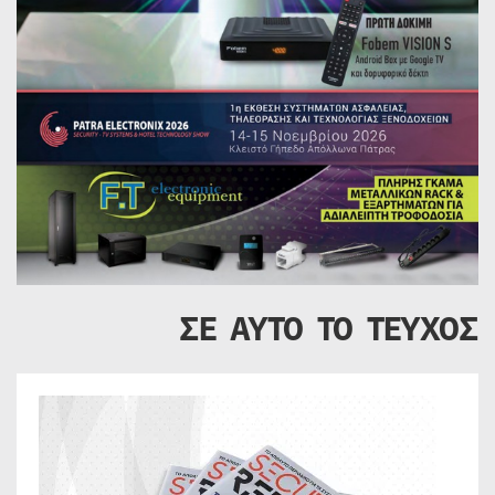
ΣΕ ΑΥΤΟ ΤΟ ΤΕΥΧΟΣ