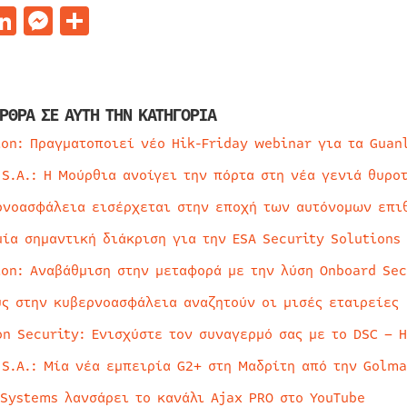
acebook
LinkedIn
Messenger
Μοιραστείτε
ΡΘΡΑ ΣΕ ΑΥΤΗ ΤΗΝ ΚΑΤΗΓΟΡΙΑ
ion: Πραγματοποιεί νέο Hik-Friday webinar για τα Guan
 S.A.: Η Μούρθια ανοίγει την πόρτα στη νέα γενιά θυρο
ρνοασφάλεια εισέρχεται στην εποχή των αυτόνομων επι
μία σημαντική διάκριση για την ESA Security Solutions
ion: Αναβάθμιση στην μεταφορά με την λύση Onboard Sec
ύς στην κυβερνοασφάλεια αναζητούν οι μισές εταιρείες
on Security: Ενισχύστε τον συναγερμό σας με το DSC – 
 S.A.: Μία νέα εμπειρία G2+ στη Μαδρίτη από την Golma
 Systems λανσάρει το κανάλι Ajax PRO στο YouTube