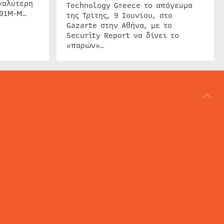
γαλύτερη
Technology Greece το απόγευμα
201M-M…
της Τρίτης, 9 Ιουνίου, στο
Gazarte στην Αθήνα, με το
Security Report να δίνει το
«παρών»…
ΑΡΘΟΓΡΑΦΙΑ
REVIEWS
ACCESS CONTROL
IP SECURITY
ΕΓΚΑΤΑΣΤΑΣΕΙΣ
CCTV
ΚΑΜΕΡΕΣ
SECURITY SERVICES
MARITIME SECURITY