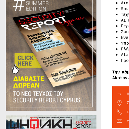
Αισ
Sma
Τεχ
ΑΙ 
Περ
Συσ
Ενε
Υπο
Πλή
Ala
Προ
Την κά
Akatos