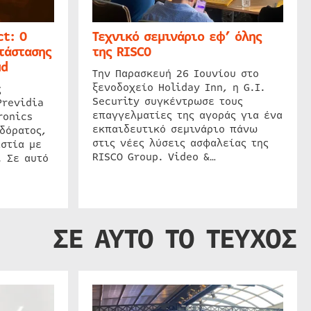
t: Ο
Τεχνικό σεμινάριο εφ’ όλης
τάστασης
της RISCO
ud
Την Παρασκευή 26 Ιουνίου στο
ξενοδοχείο Holiday Inn, η G.I.
ς
Security συγκέντρωσε τους
Previdia
επαγγελματίες της αγοράς για ένα
ronics
εκπαιδευτικό σεμινάριο πάνω
δόρατος,
στις νέες λύσεις ασφαλείας της
στία με
RISCO Group. Video &…
. Σε αυτό
ΣΕ ΑΥΤΟ ΤΟ ΤΕΥΧΟΣ