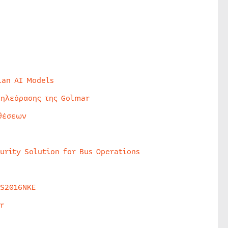
lan AI Models
τηλεόρασης της Golmar
θέσεων
urity Solution for Bus Operations
HS2016NKE
r