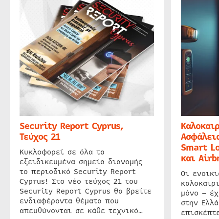
Security Report Cyprus,
Καλοκαιρ
Τεύχος 21
Ασφάλεια
Smart Lo
Κυκλοφορεί σε όλα τα
και Airb
εξειδικευμένα σημεία διανομής
το περιοδικό Security Report
Οι ενοικ
Cyprus! Στο νέο τεύχος 21 του
καλοκαιρ
Security Report Cyprus θα βρείτε
μόνο – έχ
ενδιαφέροντα θέματα που
στην Ελλά
απευθύνονται σε κάθε τεχνικό…
επισκέπτε