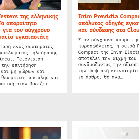
Testers της ελληνικής
Inim Previdia Compac
Το απαραίτητο
απόλυτος οδηγός εγκα
 για τον σύγχρονο
και σύνδεσης στο Clo
ατία εγκαταστάτη
Στον σύγχρονο κόσμο τη
πυρασφάλειας, η σειρά 
ταση ενός συστήματος
Compact της Inim Elect
 κυκλώματος τηλεόρασης
αποτελεί την αιχμή του 
ircuit Television –
συνδυάζοντας την αξιοπι
 την επιτήρηση
την ψηφιακή καινοτομία
 και μη χώρων και
το άρθρο, θα ανα…
 θεωρείται ασφαλής και
ατική όταν βασίζετ…