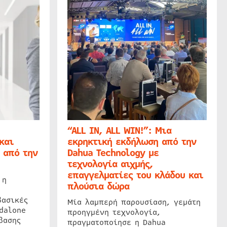
“ALL IN, ALL WIN!”: Μια
και
εκρηκτική εκδήλωση από την
 από την
Dahua Technology με
τεχνολογία αιχμής,
επαγγελματίες του κλάδου και
 η
πλούσια δώρα
βασικές
Μία λαμπερή παρουσίαση, γεμάτη
dalone
προηγμένη τεχνολογία,
βασης
πραγματοποίησε η Dahua