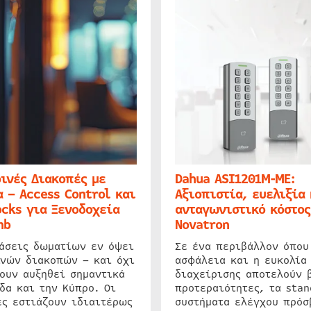
ινές Διακοπές με
Dahua ASI1201M-ME:
 – Access Control και
Αξιοπιστία, ευελιξία 
cks για Ξενοδοχεία
ανταγωνιστικό κόστος
nb
Novatron
ιάσεις δωματίων εν όψει
Σε ένα περιβάλλον όπου
ινών διακοπών – και όχι
ασφάλεια και η ευκολία
ουν αυξηθεί σημαντικά
διαχείρισης αποτελούν 
δα και την Κύπρο. Οι
προτεραιότητες, τα stan
ς εστιάζουν ιδιαιτέρως
συστήματα ελέγχου πρόσ