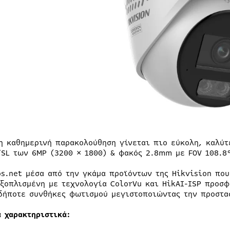
η καθημερινή παρακολούθηση γίνεται πιο εύκολη, καλύτ
/SL των 6MP (3200 × 1800) & φακός 2.8mm με FOV 108.8
os.net μέσα από την γκάμα προϊόντων της Hikvision πο
εξοπλισμένη με τεχνολογία ColorVu και HikAI-ISP προσ
δήποτε συνθήκες φωτισμού μεγιστοποιώντας την προστα
ά χαρακτηριστικά: