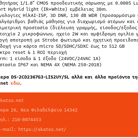
θητήρας 1/1.8″ CMOS προοδευτικής σάρωσης με 0.0005 L
rt Hybrid light (IR+White) εμβέλειας 30m.
νολογίες HikAI-ISP, 3D DNR, 130 dB WDR (προσαρμόσιμο 
αλγόριθμοι βαθιάς μάθησης για διαχωρισμό ατόμων και 
ιμετρική προστασία (διέλευση γραμμής, είσοδος/έξοδος
τοιχία 2 μικροφώνων, ηχείο 2W και αμφίδρομη ομιλία 
ργή αποτροπή με Strobe φωτισμό και ηχητική προειδοπ
δοχή για κάρτα micro SD/SDHC/SDXC έως to 512 GB
κτρο reset & 1 ROI περιοχή
rm: 1 είσοδο & 1 έξοδο (24VDC/24VAC 1A)
στασία IP67 και NEMA 4X (NEMA 250-2018)
μερα DS-2CD2367G3-LIS2UY/SL αλλά και άλλα προϊόντα τη
.net
εδώ
.
Akatos.net
Σκρα 26, Νεα Φιλαδέλφεια 14342
τηλ.: 210-8074453
e-mail: https://akatos.net/