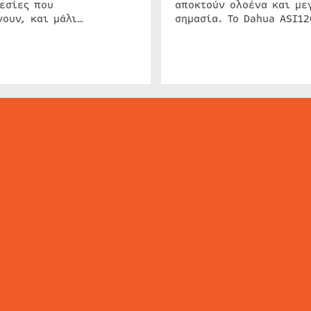
εσίες που
αποκτούν ολοένα και με
ουν, και μάλι…
σημασία. Το Dahua ASI1
ΕΙΔΗΣΕΙΣ
ΤΑ ΝΕΑ ΤΗΣ ΑΓΟΡΑΣ
SECURITY NEWS
INTERSEC NEWS
N
ΜΗΣ