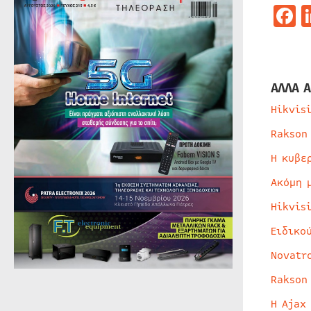
F
ΑΛΛΑ Α
Hikvis
Rakson
Η κυβε
Ακόμη 
Hikvis
Ειδικο
Novatr
Rakson
Η Ajax