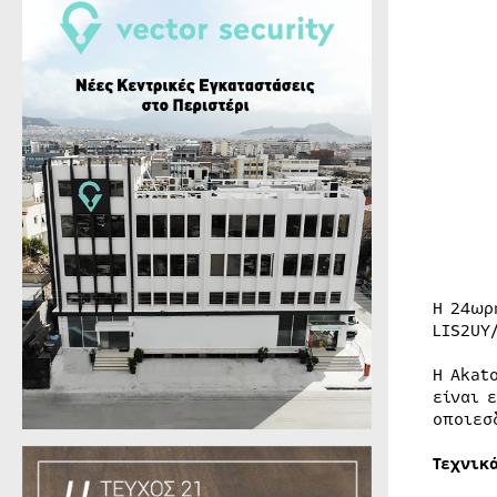
Η 24ωρ
LIS2UY
Η Akat
είναι 
οποιεσ
Τεχνικ