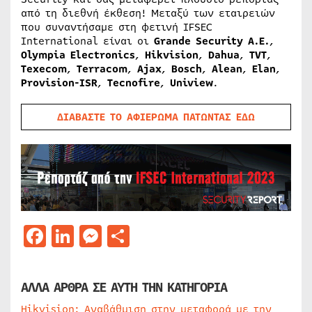
από τη διεθνή έκθεση! Μεταξύ των εταιρειών
που συναντήσαμε στη φετινή IFSEC
International είναι οι
Grande Security Α.Ε.
,
Olympia Electronics
,
Hikvision
,
Dahua
,
TVT
,
Texecom
,
Terracom
,
Ajax
,
Bosch
,
Alean
,
Elan
,
Provision-ISR
,
Tecnofire
,
Uniview
.
ΔΙΑΒΑΣΤΕ ΤΟ ΑΦΙΕΡΩΜΑ ΠΑΤΩΝΤΑΣ ΕΔΩ
Facebook
LinkedIn
Messenger
Μοιραστείτε
ΑΛΛΑ ΑΡΘΡΑ ΣΕ ΑΥΤΗ ΤΗΝ ΚΑΤΗΓΟΡΙΑ
Hikvision: Αναβάθμιση στην μεταφορά με την