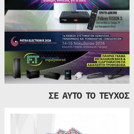
ΣΕ ΑΥΤΟ ΤΟ ΤΕΥΧΟΣ