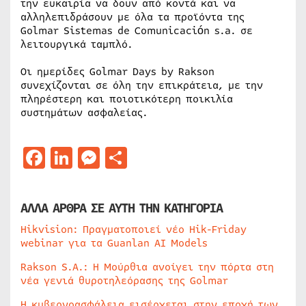
την ευκαιρία να δουν από κοντά και να
αλληλεπιδράσουν με όλα τα προϊόντα της
Golmar Sistemas de Comunicación s.a. σε
λειτουργικά ταμπλό.
Οι ημερίδες Golmar Days by Rakson
συνεχίζονται σε όλη την επικράτεια, με την
πληρέστερη και ποιοτικότερη ποικιλία
συστημάτων ασφαλείας.
Facebook
LinkedIn
Messenger
Μοιραστείτε
ΑΛΛΑ ΑΡΘΡΑ ΣΕ ΑΥΤΗ ΤΗΝ ΚΑΤΗΓΟΡΙΑ
Hikvision: Πραγματοποιεί νέο Hik-Friday
webinar για τα Guanlan AI Models
Rakson S.A.: Η Μούρθια ανοίγει την πόρτα στη
νέα γενιά θυροτηλεόρασης της Golmar
Η κυβερνοασφάλεια εισέρχεται στην εποχή των