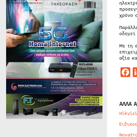
ηλεκτρ
προσεγ
χρόνο 
Παράλλ
οδηγεί
Με τη 
επιχει
αξία κ
F
ΑΛΛΑ Α
Hikvis
Ειδικο
Novatr