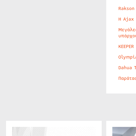
Rakson
Η Ajax
Μεγάλε
υπάρχο
KEEPER
Olympi
Dahua 
Παράτα