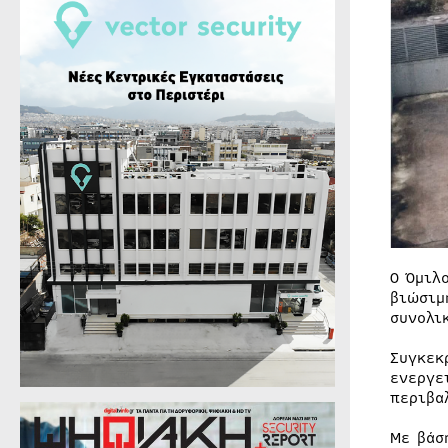
Ο Όμιλ
βιώσιμ
συνολι
Συγκεκ
ενεργε
περιβα
Με βάσ