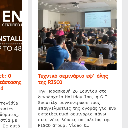
t: Ο
Τεχνικό σεμινάριο εφ’ όλης
τάστασης
της RISCO
ud
Την Παρασκευή 26 Ιουνίου στο
ξενοδοχείο Holiday Inn, η G.I.
ς
Security συγκέντρωσε τους
Previdia
επαγγελματίες της αγοράς για ένα
ronics
εκπαιδευτικό σεμινάριο πάνω
δόρατος,
στις νέες λύσεις ασφαλείας της
στία με
RISCO Group. Video &…
. Σε αυτό