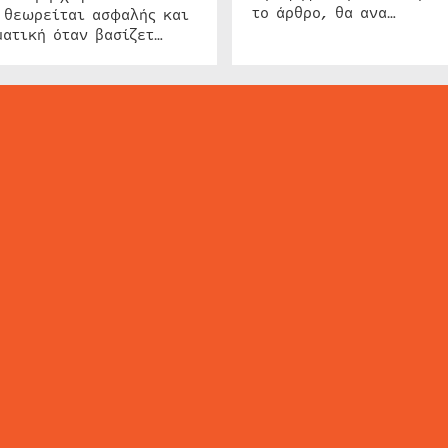
το άρθρο, θα ανα…
 θεωρείται ασφαλής και
ατική όταν βασίζετ…
ΕΙΔΗΣΕΙΣ
ΤΑ ΝΕΑ ΤΗΣ ΑΓΟΡΑΣ
SECURITY NEWS
INTERSEC NEWS
N
ΜΗΣ