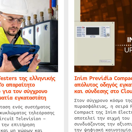
Testers της ελληνικής
Inim Previdia Compac
Το απαραίτητο
απόλυτος οδηγός εγκα
 για τον σύγχρονο
και σύνδεσης στο Clo
ατία εγκαταστάτη
Στον σύγχρονο κόσμο τη
πυρασφάλειας, η σειρά 
ταση ενός συστήματος
Compact της Inim Elect
 κυκλώματος τηλεόρασης
αποτελεί την αιχμή του 
ircuit Television –
συνδυάζοντας την αξιοπι
 την επιτήρηση
την ψηφιακή καινοτομία
 και μη χώρων και