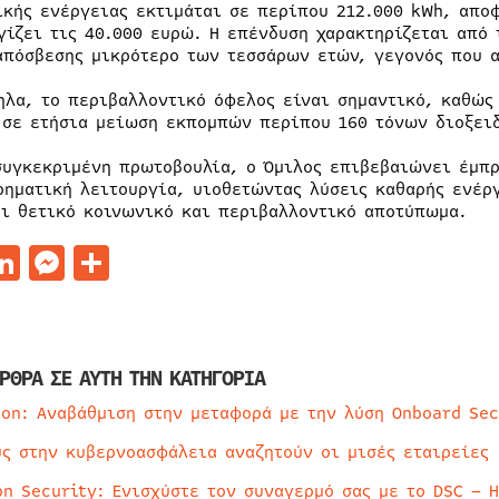
ικής ενέργειας εκτιμάται σε περίπου 212.000 kWh, απο
γίζει τις 40.000 ευρώ. Η επένδυση χαρακτηρίζεται από
απόσβεσης μικρότερο των τεσσάρων ετών, γεγονός που α
ηλα, το περιβαλλοντικό όφελος είναι σημαντικό, καθώ
 σε ετήσια μείωση εκπομπών περίπου 160 τόνων διοξειδ
συγκεκριμένη πρωτοβουλία, ο Όμιλος επιβεβαιώνει έμπρ
ρηματική λειτουργία, υιοθετώντας λύσεις καθαρής ενέρ
αι θετικό κοινωνικό και περιβαλλοντικό αποτύπωμα.
acebook
LinkedIn
Messenger
Μοιραστείτε
ΡΘΡΑ ΣΕ ΑΥΤΗ ΤΗΝ ΚΑΤΗΓΟΡΙΑ
ion: Αναβάθμιση στην μεταφορά με την λύση Onboard Sec
ύς στην κυβερνοασφάλεια αναζητούν οι μισές εταιρείες
on Security: Ενισχύστε τον συναγερμό σας με το DSC – 