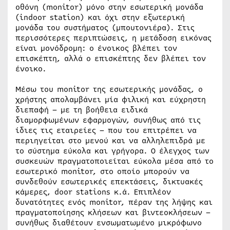
οθόνη (monitor) μόνο στην εσωτερική μονάδα
(indoor station) και όχι στην εξωτερική
μονάδα του συστήματος (μπουτονιέρα). Στις
περισσότερες περιπτώσεις, η μετάδοση εικόνας
είναι μονόδρομη: ο ένοικος βλέπει τον
επισκέπτη, αλλά ο επισκέπτης δεν βλέπει τον
ένοικο.
Μέσω του monitor της εσωτερικής μονάδας, ο
χρήστης απολαμβάνει μία φιλική και εύχρηστη
διεπαφή – με τη βοήθεια ειδικά
διαμορφωμένων εφαρμογών, συνήθως από τις
ίδιες τις εταιρείες – που του επιτρέπει να
περιηγείται στο μενού και να αλληλεπιδρά με
το σύστημα εύκολα και γρήγορα. Ο έλεγχος των
συσκευών πραγματοποιείται εύκολα μέσα από το
εσωτερικό monitor, στο οποίο μπορούν να
συνδεθούν εσωτερικές επεκτάσεις, δικτυακές
κάμερες, door stations κ.ά. Επιπλέον
δυνατότητες ενός monitor, πέραν της λήψης και
πραγματοποίησης κλήσεων και βιντεοκλήσεων –
συνήθως διαθέτουν ενσωματωμένο μικρόφωνο