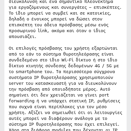
διευκόλυνση και ένα σημαντικό πλεονέκτημα
για εργαζόμενους και συνεργάτες – επισκέπτες.
Το ίδιο μπορεί να συμβεί και σε κατοικίες,
δηλαδή ο ένοικος μπορεί να δώσει στον
επισκέπτη του άδεια πρόσβασης μέσω ενός
προσωρινού link, ακόμα και όταν ο ίδιος
απουσιάζει.
Οι επιλογές πρόσβασης του χρήστη εξαρτώνται
από το εάν το σύστημα θυροτηλεόρασης είναι
συνδεδεμένο στο ίδιο Wi-Fi δίκτυο ή στο ίδιο
δίκτυο κινητής σύνδεσης δεδομένων 4G / 5G με
το smartphone του. Τα περισσότερα σύγχρονα
συστήματα IP θυροτηλεόρασης χρησιμοποιούν
server του κατασκευαστή για να διευκολύνουν
την πρόσβαση από οποιοδήποτε μέρος. Αυτό
σημαίνει ότι δεν χρειάζεται να γίνει port
forwarding ή να υπάρχει στατική IP, ρυθμίσεις
που συχνά είναι περίπλοκες για τον μέσο
χρήστη. Αξίζει να σημειωθεί ότι οι λειτουργίες
αυτές μπορεί να διαφέρουν ανάλογα με το
σύστημα IP θυροτηλεόρασης που έχει επιλεγεί.
Χάρη στα διάφορα modules που δέχονται οι IP