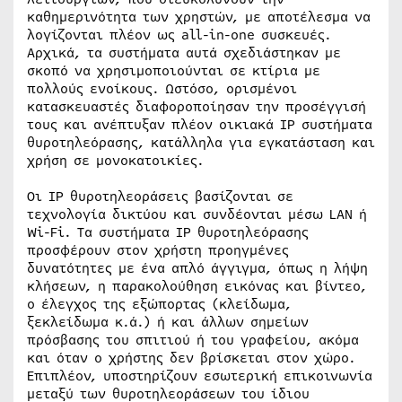
καθημερινότητα των χρηστών, με αποτέλεσμα να
λογίζονται πλέον ως all-in-one συσκευές.
Αρχικά, τα συστήματα αυτά σχεδιάστηκαν με
σκοπό να χρησιμοποιούνται σε κτίρια με
πολλούς ενοίκους. Ωστόσο, ορισμένοι
κατασκευαστές διαφοροποίησαν την προσέγγισή
τους και ανέπτυξαν πλέον οικιακά IP συστήματα
θυροτηλεόρασης, κατάλληλα για εγκατάσταση και
χρήση σε μονοκατοικίες.
Οι IP θυροτηλεοράσεις βασίζονται σε
τεχνολογία δικτύου και συνδέονται μέσω LAN ή
Wi-Fi. Τα συστήματα IP θυροτηλεόρασης
προσφέρουν στον χρήστη προηγμένες
δυνατότητες με ένα απλό άγγιγμα, όπως η λήψη
κλήσεων, η παρακολούθηση εικόνας και βίντεο,
ο έλεγχος της εξώπορτας (κλείδωμα,
ξεκλείδωμα κ.ά.) ή και άλλων σημείων
πρόσβασης του σπιτιού ή του γραφείου, ακόμα
και όταν ο χρήστης δεν βρίσκεται στον χώρο.
Επιπλέον, υποστηρίζουν εσωτερική επικοινωνία
μεταξύ των θυροτηλεοράσεων του ίδιου