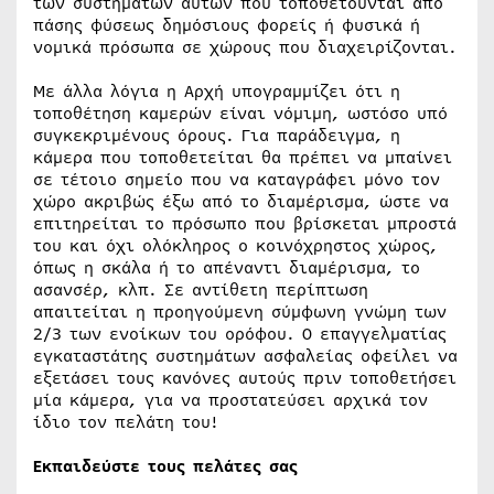
των συστημάτων αυτών που τοποθετούνται από
πάσης φύσεως δημόσιους φορείς ή φυσικά ή
νομικά πρόσωπα σε χώρους που διαχειρίζονται.
Με άλλα λόγια η Αρχή υπογραμμίζει ότι η
τοποθέτηση καμερών είναι νόμιμη, ωστόσο υπό
συγκεκριμένους όρους. Για παράδειγμα, η
κάμερα που τοποθετείται θα πρέπει να μπαίνει
σε τέτοιο σημείο που να καταγράφει μόνο τον
χώρο ακριβώς έξω από το διαμέρισμα, ώστε να
επιτηρείται το πρόσωπο που βρίσκεται μπροστά
του και όχι ολόκληρος ο κοινόχρηστος χώρος,
όπως η σκάλα ή το απέναντι διαμέρισμα, το
ασανσέρ, κλπ. Σε αντίθετη περίπτωση
απαιτείται η προηγούµενη σύµφωνη γνώµη των
2/3 των ενοίκων του ορόφου. Ο επαγγελματίας
εγκαταστάτης συστημάτων ασφαλείας οφείλει να
εξετάσει τους κανόνες αυτούς πριν τοποθετήσει
μία κάμερα, για να προστατεύσει αρχικά τον
ίδιο τον πελάτη του!
Εκπαιδεύστε τους πελάτες σας