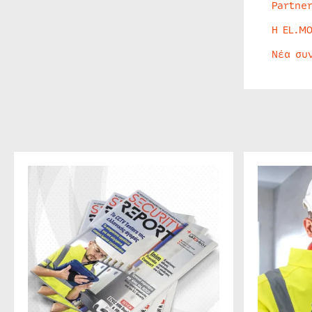
Partne
Η EL.M
Νέα συ