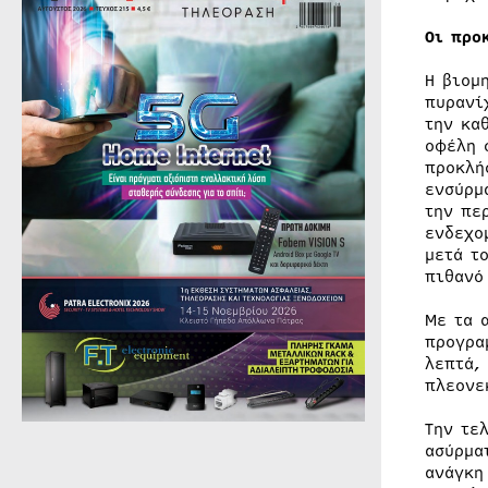
Οι προ
Η βιομ
πυρανί
την κα
οφέλη 
προκλή
ενσύρμ
την πε
ενδεχο
μετά τ
πιθανό
Με τα 
προγρα
λεπτά,
πλεονε
Την τε
ασύρμα
ανάγκη