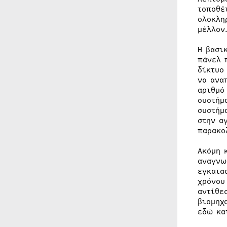
τοποθέ
ολοκλη
μέλλον
Η βασι
πάνελ 
δίκτυο
να ανα
αριθμό
συστήμ
συστήμ
στην α
παρακο
Ακόμη 
αναγνω
εγκατα
χρόνου
αντίθε
βιομηχ
εδώ κα