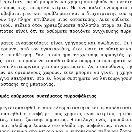
ntegrators, αφού μπορούν να χρησιμοποιηθούν σε εγκατ
ν όπως π.χ. ιστορικά κτίρια. Με ένα παλιό ενσύρματο 
 αβεβαιότητες και προβλήματα και ο διαχειριστής του έ
ουν την πλήρη επίβλεψη μίας κατάστασης. Αυτό καθιστά
ικού, ειδικά όταν χρειαζόμαστε πολλαπλά άτομα σε δια
στάτες είναι ότι τα ασύρματα προϊόντα ανίχνευσης πυρ
ρματες εγκαταστάσεις είναι γρήγορες και ανώδυνες. Οι 
 έρευνα, από τον εγκαταστάτη, έτσι ώστε το σύστημα ν
ην τοποθέτηση. Εάν το σύστημα ανίχνευσης πυρκαγιάς πρ
α, τότε μπορούν να τοποθετηθούν ασύρματα συστήματα κ
ίνει λειτουργικό για όσο χρειαστεί. Αν ο υπεύθυνος τη
ων σε ορισμένους χώρους, τότε μπορεί να γίνει η χρήσ
ογία επιτρέπει στα εν λόγω συστήματα να λειτουργήσου
τάστασης της μπαταρίας.
σμός ασύρματου συστήματος πυρασφάλειας
 μεγιστοποιηθεί η αποτελεσματικότητά και η αποδοτικότ
τοποιηθεί η επαφή με τους χρήστες ενός κτιρίου, η φά
ίας, είναι ζωτικής σημασίας. Η επιλογή ενός προμηθευ
 και πληθώρα λύσεων στο κλάδο της ασφάλειας, είναι σ
ερής έρευνα στο κτίριο και ο εντοπισμός πιθανών ζητη