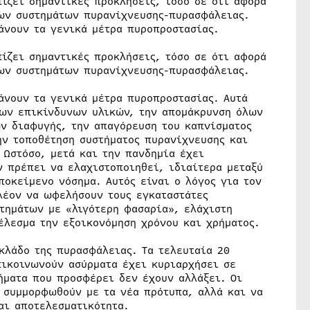
ίζει σημαντικές προκλήσεις, τόσο σε ότι αφορά
των συστημάτων πυρανίχνευσης-πυρασφάλειας.
άνουν τα γενικά μέτρα πυροπροστασίας.
ίζει σημαντικές προκλήσεις, τόσο σε ότι αφορά
των συστημάτων πυρανίχνευσης-πυρασφάλειας.
άνουν τα γενικά μέτρα πυροπροστασίας. Αυτά
των επικίνδυνων υλικών, την απομάκρυνση όλων
ν διαφυγής, την απαγόρευση του καπνίσματος
ην τοποθέτηση συστήματος πυρανίχνευσης και
 Ωστόσο, μετά και την πανδημία έχει
 πρέπει να ελαχιστοποιηθεί, ιδιαίτερα μεταξύ
ποκείμενο νόσημα. Αυτός είναι ο λόγος για τον
λέον να ωφελήσουν τους εγκαταστάτες
τημάτων με «λιγότερη φασαρία», ελάχιστη
έλεσμα την εξοικονόμηση χρόνου και χρήματος.
κλάδο της πυρασφάλειας. Τα τελευταία 20
πικοινωνούν ασύρματα έχει κυριαρχήσει σε
ήματα που προσφέρει δεν έχουν αλλάξει. Οι
α συμμορφωθούν με τα νέα πρότυπα, αλλά και να
αι αποτελεσματικότητα.