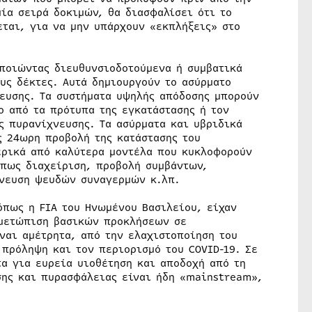
ία σειρά δοκιμών, θα διασφαλίσει ότι το
ται, για να μην υπάρχουν «εκπλήξεις» στο
οποιώντας διευθυνσιοδοτούμενα ή συμβατικά
υς δέκτες. Αυτά δημιουργούν το ασύρματο
νευσης. Τα συστήματα υψηλής απόδοσης μπορούν
ο από τα πρότυπα της εγκατάστασης ή τον
ς πυρανίχνευσης. Τα ασύρματα και υβριδικά
 24ωρη προβολή της κατάστασης του
ερικά από καλύτερα μοντέλα που κυκλοφορούν
όπως διαχείριση, προβολή συμβάντων,
χνευση ψευδών συναγερμών κ.λπ.
όπως η FIA του Ηνωμένου Βασιλείου, είχαν
ιμετώπιση βασικών προκλήσεων σε
ναι αμέτρητα, από την ελαχιστοποίηση του
 πρόληψη και τον περιορισμό του COVID-19. Σε
τα για ευρεία υιοθέτηση και αποδοχή από τη
σης και πυρασφάλειας είναι ήδη «mainstream»,