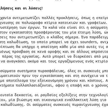
κλήσεις και οι λύσεις!
ηχανία αντιμετωπίζει πολλές προκλήσεις, όπως η επεί
χνευσης σε πολυώροφα κτίρια κατοικιών και γραφείων. 
θυστέρηση των έργων. Τα καλά νέα είναι ότι η ασύρματ
στον εγκαταστάτη προσφέροντας του μία έτοιμη λύση, ώ
σεις που αντιμετωπίζει ο κλάδος σήμερα. Ένα παράδειγ
ατη καλωδίωση, το οποίο μπορεί να έχει sounders, ανι
ρίπτωση θα υπήρχε η απαίτηση κάθε μία από αυτές τις 
μένως πρόσβαση σε κενά οροφής και σε άλλους απρόσιτο
ο πέρας της εργασίας. Αυτό μπορεί να διαρκέσει από με
 να αναγκάσει ακόμα και τους εργαζόμενους ενός κτιρί
ασύρματα συστήματα πυρασφάλειας, όλες οι συσκευές μπ
μματιστούν πριν την εγκατάσταση και στη συνέχεια να τ
 με αποτέλεσμα την εξοικονόμηση χρόνου και κόστους. Α
κτήματα πολλαπλασιάζονται, αφού η επαφή και ο χρόνος
λευταία δεκαετία, οι ραγδαίες εξελίξεις στην τεχνολογ
το», μία βιώσιμη και οικονομικά εναλλακτική λύση για
 καλωδίωσης. Οι ασύρματες συσκευές πυρανίχνευσης έχο