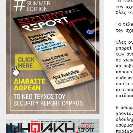
Τα τελ
τον σχ
Όλες ο
Τα τελ
τον σχ
Όλες ο
μπορεί
των αν
σε χώρ
κατάσβ
παρουσ
ομάδων
οποίο 
περισσ
επίδρα
Η ασύρ
χρόνια
ολόκλη
ασύρμα
παρέχο