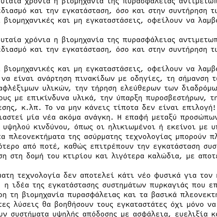
ευταία χρόνια η βιομηχανία της πυρασφάλειας αντιμετωπ
εδιασμό και την εγκατάσταση, όσο και στην συντήρηση 
ι βιομηχανικές και μη εγκαταστάσεις, οφείλουν να λαμβ
ευταία χρόνια η βιομηχανία της πυρασφάλειας αντιμετωπ
εδιασμό και την εγκατάσταση, όσο και στην συντήρηση 
ι βιομηχανικές και μη εγκαταστάσεις, οφείλουν να λαμβ
 να είναι ανάρτηση πινακίδων με οδηγίες, τη σήμανση 
αφλέξιμων υλικών, την τήρηση ελεύθερων των διαδρόμω
ους με επικίνδυνα υλικά, την ύπαρξη πυροσβεστήρων, τ
εσης, κ.λπ. Το να μην κάνεις τίποτα δεν είναι επιλογή!
ιαστεί μία νέα ακόμα ανάγκη. Η επαφή μεταξύ προσώπων
 υψηλού κινδύνου, όπως οι ηλικιωμένοι ή εκείνοι με υ
τα πλεονεκτήματα της ασύρματης τεχνολογίας μπορούν π
ότερο από ποτέ, καθώς επιτρέπουν την εγκατάσταση συσ
ση στη δομή του κτιρίου και λιγότερα καλώδια, με αποτ
ματη τεχνολογία δεν αποτελεί κάτι νέο φυσικά για τον 
, η ιδέα της εγκατάστασης συστημάτων πυρκαγιάς που ε
ρη τη βιομηχανία πυρασφάλειας και τα βασικά πλεονεκτ
τες λύσεις θα βοηθήσουν τους εγκαταστάτες όχι μόνο ν
υν συστήματα υψηλής απόδοσης με ασφάλεια, ευελιξία κ