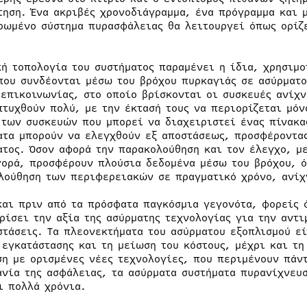
τηση. Ένα ακριβές χρονοδιάγραμμα, ένα πρόγραμμα και μ
ρωμένο σύστημα πυρασφάλειας θα λειτουργεί όπως ορίζε
.
κή τοπολογία του συστήματος παραμένει η ίδια, χρησιμ
που συνδέονται μέσω του βρόχου πυρκαγιάς σε ασύρματο
 επικοινωνίας, στο οποίο βρίσκονται οι συσκευές ανίχ
πτυχθούν πολύ, με την έκτασή τους να περιορίζεται μόν
 των συσκευών που μπορεί να διαχειριστεί ένας πίνακα
ατα μπορούν να ελεγχθούν εξ αποστάσεως, προσφέροντας
ατος. Όσον αφορά την παρακολούθηση και τον έλεγχο, μ
γορά, προσφέρουν πλούσια δεδομένα μέσω του βρόχου, 
λούθηση των περιφερειακών σε πραγματικό χρόνο, ανί
και πριν από τα πρόσφατα παγκόσμια γεγονότα, φορείς 
ρίσει την αξία της ασύρματης τεχνολογίας για την αντ
στάσεις. Τα πλεονεκτήματα του ασύρματου εξοπλισμού εί
 εγκατάστασης και τη μείωση του κόστους, μέχρι και τη
ση με ορισμένες νέες τεχνολογίες, που περιμένουν πάν
ανία της ασφάλειας, τα ασύρματα συστήματα πυρανίχνευ
ι πολλά χρόνια.