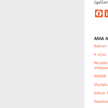
{galle
F
ΑΛΛΑ Α
Rakson
Η Ajax
Μεγάλε
υπάρχο
KEEPER
Olympi
Dahua 
Παράτα