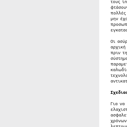
τους i
φτάσου
πολλές
μην έχ
προσωπ
εγκατα
Οι ασύ
αρχική
πριν τ
σύστημ
παραμε
καλωδί
τεχνολ
αντικα
Σχεδια
Για να
ελαχισ
ασφαλε
χρόνων
λεπτομ