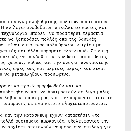
γουσα ανάγκη αναβάθμισης παλαιών συστημάτων
Η εν λόγω αναβάθμιση απειλεί το κόστος και
η τεχνολογία μπορεί να προσφέρει τεράστια
στε να ξεπεράσει πολλές από τις βασικές
μα, είναι αυτό ενός πολυώροφου κτιρίου με
χνευτές και άλλο παρόμοιο εξοπλισμό. Σε αυτή
συσκευές να συνδεθεί με καλώδιο, απαιτώντας
υς χώρους, καθώς και την ανάγκη ανακαίνισης
ρικές ώρες έως και μερικές μέρες- και είναι
ου να μετακινηθούν προσωρινά.
ορούν να προ-διαμορφωθούν και να
οποθετηθούν και να δοκιμαστούν σε λίγα μόλις
ν λάβουμε υπόψη μας και τον κορωνοϊό, τότε τα
 παραμονής σε ένα κτίριο ελαχιστοποιούνται.
ία και την κατασκευή έχουν καταστήσει «το
 πολλά συστήματα πυρκαγιάς, εξαλείφοντας την
υν αρχίσει αποτελούν νούμερο ένα επιλογή για