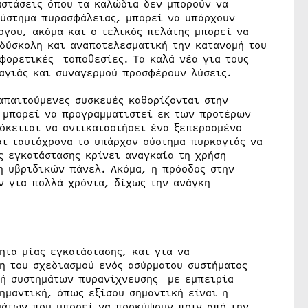
αστάσεις όπου τα καλώδια δεν μπορούν να
σύστημα πυρασφάλειας, μπορεί να υπάρχουν
ργου, ακόμα και ο τελικός πελάτης μπορεί να
 δύσκολη και αναποτελεσματική την κατανομή του
φορετικές τοποθεσίες. Τα καλά νέα για τους
καγιάς και συναγερμού προσφέρουν λύσεις.
απαιτούμενες συσκευές καθορίζονται στην
α μπορεί να προγραμματιστεί εκ των προτέρων
όκειται να αντικαταστήσει ένα ξεπερασμένο
αι ταυτόχρονα το υπάρχον σύστημα πυρκαγιάς να
ς εγκατάστασης κρίνει αναγκαία τη χρήση
η υβριδικών πάνελ. Ακόμα, η πρόοδος στην
ν για πολλά χρόνια, δίχως την ανάγκη
ητα μίας εγκατάστασης, και για να
ση του σχεδιασμού ενός ασύρματου συστήματος
τή συστημάτων πυρανίχνευσης με εμπειρία
ημαντική, όπως εξίσου σημαντική είναι η
μάτων που μπορεί να προκύψουν πριν από την