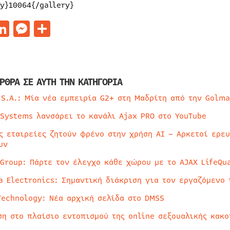
ry}10064{/gallery}
acebook
LinkedIn
Messenger
Μοιραστείτε
ΡΘΡΑ ΣΕ ΑΥΤΗ ΤΗΝ ΚΑΤΗΓΟΡΙΑ
 S.A.: Μία νέα εμπειρία G2+ στη Μαδρίτη από την Golma
 Systems λανσάρει το κανάλι Ajax PRO στο YouTube
ς εταιρείες ζητούν φρένο στην χρήση AI – Αρκετοί ερε
υν
 Group: Πάρτε τον έλεγχο κάθε χώρου με το AJAX LifeQua
a Electronics: Σημαντική διάκριση για τον εργαζόμενο 
Technology: Νέα αρχική σελίδα στο DMSS
ση στο πλαίσιο εντοπισμού της online σεξουαλικής κακ