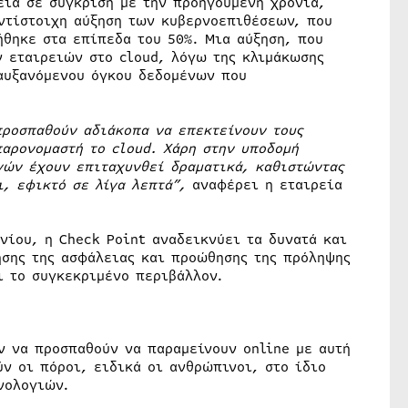
εία σε σύγκριση με την προηγούμενη χρονιά,
αντίστοιχη αύξηση των κυβερνοεπιθέσεων, που
ήθηκε στα επίπεδα του 50%. Μια αύξηση, που
 εταιρειών στο cloud, λόγω της κλιμάκωσης
αυξανόμενου όγκου δεδομένων που
προσπαθούν αδιάκοπα να επεκτείνουν τους
 παρονομαστή το
cloud
. Χάρη στην υποδομή
γών έχουν επιταχυνθεί δραματικά, καθιστώντας
ι, εφικτό σε λίγα λεπτά”,
αναφέρει η εταιρεία
νίου, η Check Point αναδεικνύει τα δυνατά και
ησης της ασφάλειας και προώθησης της πρόληψης
ι το συγκεκριμένο περιβάλλον.
ν να προσπαθούν να παραμείνουν online με αυτή
ύν οι πόροι, ειδικά οι ανθρώπινοι, στο ίδιο
νολογιών.