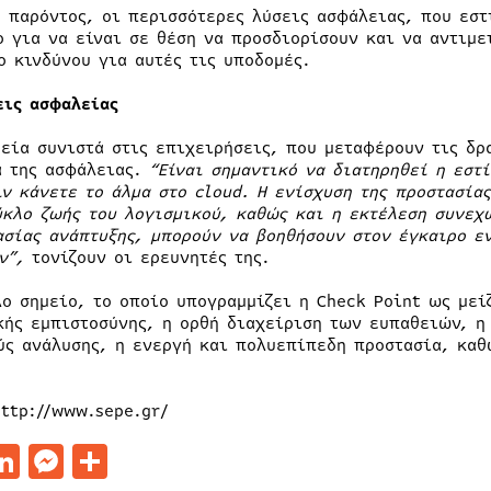
υ παρόντος, οι περισσότερες λύσεις ασφάλειας, που εστ
ο για να είναι σε θέση να προσδιορίσουν και να αντιμε
ο κινδύνου για αυτές τις υποδομές.
εις ασφαλείας
ρεία συνιστά στις επιχειρήσεις, που μεταφέρουν τις δρ
α της ασφάλειας.
“Είναι σημαντικό να διατηρηθεί η εστ
ιν κάνετε το άλμα στο
cloud
. Η ενίσχυση της προστασία
ύκλο ζωής του λογισμικού, καθώς και η εκτέλεση συνεχ
ασίας ανάπτυξης, μπορούν να βοηθήσουν στον έγκαιρο ε
ν”,
τονίζουν οι ερευνητές της.
λο σημείο, το οποίο υπογραμμίζει η Check Point ως μεί
κής εμπιστοσύνης, η ορθή διαχείριση των ευπαθειών, 
ύς ανάλυσης, η ενεργή και πολυεπίπεδη προστασία, καθ
http://www.sepe.gr/
acebook
LinkedIn
Messenger
Μοιραστείτε