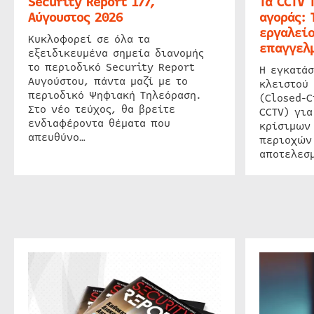
Security Report 177,
Τα CCTV 
Αύγουστος 2026
αγοράς: 
εργαλείο
Κυκλοφορεί σε όλα τα
επαγγελμ
εξειδικευμένα σημεία διανομής
το περιοδικό Security Report
Η εγκατάσ
Αυγούστου, πάντα μαζί με το
κλειστού
περιοδικό Ψηφιακή Τηλεόραση.
(Closed-C
Στο νέο τεύχος, θα βρείτε
CCTV) για
ενδιαφέροντα θέματα που
κρίσιμων
απευθύνο…
περιοχών
αποτελεσμ