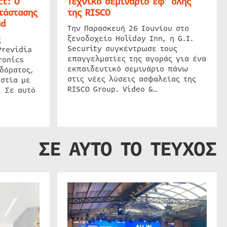
t: Ο
Τεχνικό σεμινάριο εφ’ όλης
τάστασης
της RISCO
ud
Την Παρασκευή 26 Ιουνίου στο
ξενοδοχείο Holiday Inn, η G.I.
ς
Security συγκέντρωσε τους
Previdia
επαγγελματίες της αγοράς για ένα
ronics
εκπαιδευτικό σεμινάριο πάνω
δόρατος,
στις νέες λύσεις ασφαλείας της
στία με
RISCO Group. Video &…
. Σε αυτό
ΣΕ ΑΥΤΟ ΤΟ ΤΕΥΧΟΣ