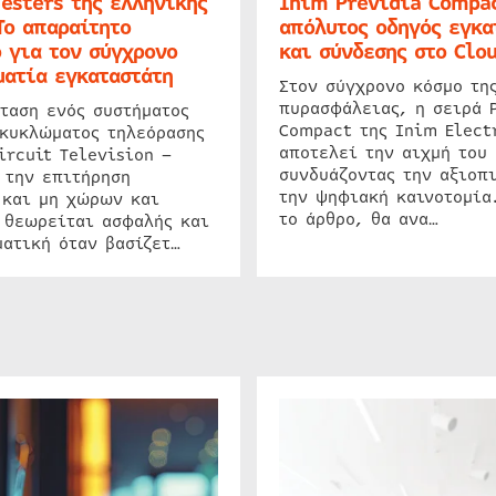
Testers της ελληνικής
Inim Previdia Compac
Το απαραίτητο
απόλυτος οδηγός εγκα
 για τον σύγχρονο
και σύνδεσης στο Clo
ατία εγκαταστάτη
Στον σύγχρονο κόσμο τη
πυρασφάλειας, η σειρά 
ταση ενός συστήματος
Compact της Inim Elect
 κυκλώματος τηλεόρασης
αποτελεί την αιχμή του 
ircuit Television –
συνδυάζοντας την αξιοπι
 την επιτήρηση
την ψηφιακή καινοτομία
 και μη χώρων και
το άρθρο, θα ανα…
 θεωρείται ασφαλής και
ατική όταν βασίζετ…