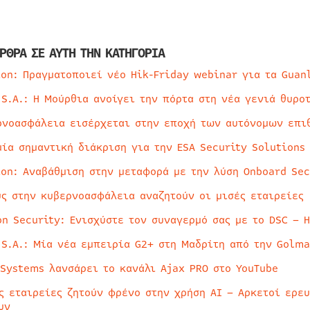
ΡΘΡΑ ΣΕ ΑΥΤΗ ΤΗΝ ΚΑΤΗΓΟΡΙΑ
ion: Πραγματοποιεί νέο Hik-Friday webinar για τα Guan
 S.A.: Η Μούρθια ανοίγει την πόρτα στη νέα γενιά θυρο
ρνοασφάλεια εισέρχεται στην εποχή των αυτόνομων επι
μία σημαντική διάκριση για την ESA Security Solutions
ion: Αναβάθμιση στην μεταφορά με την λύση Onboard Sec
ύς στην κυβερνοασφάλεια αναζητούν οι μισές εταιρείες
on Security: Ενισχύστε τον συναγερμό σας με το DSC – 
 S.A.: Μία νέα εμπειρία G2+ στη Μαδρίτη από την Golma
 Systems λανσάρει το κανάλι Ajax PRO στο YouTube
ς εταιρείες ζητούν φρένο στην χρήση AI – Αρκετοί ερε
υν