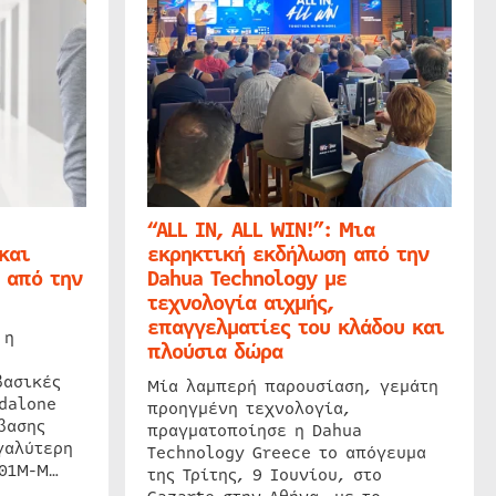
“ALL IN, ALL WIN!”: Μια
και
εκρηκτική εκδήλωση από την
 από την
Dahua Technology με
τεχνολογία αιχμής,
επαγγελματίες του κλάδου και
 η
πλούσια δώρα
βασικές
Μία λαμπερή παρουσίαση, γεμάτη
dalone
προηγμένη τεχνολογία,
βασης
πραγματοποίησε η Dahua
γαλύτερη
Technology Greece το απόγευμα
201M-M…
της Τρίτης, 9 Ιουνίου, στο