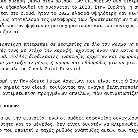
ική αύξηση (48%) στον αριθμό των επιθέσεων ανά εταιρ
ου εξακολουθεί να αυξάνεται το 2023. Στην Ευρώπη, η 
νται στο cloud, ήταν το 2022 ελαφρά υψηλότερη και κιν
ι ως αποτέλεσμα της μεταφοράς των δραστηριοτήτων των
αδικασιών ψηφιακού μετασχηματισμού και του συνεχώς 
ρίζονται.
ιοποίηση επιτρέπει σε εταιρείες σε όλο τον κόσμο να 
τές τους με στόχο την κορυφή, έχοντας έναν νέο κοινό
oud
, πολλές διαδικασίες ανάπτυξης αρχείων και εφαρμο
ου χρειαζόταν μέρες ή ακόμα και εβδομάδες για να γίνε
οασφάλειας Check Point Research.
ρμή την Παγκόσμια Ημέρα Αρχείων, που είναι στις 9 Ιου
α σημεία του cloud, τονίζοντας την ανάγκη βελτιστοποί
ν αντιμετώπιση προηγμένων απειλών, που αντιμετωπίζε
η πόρων
α με την εταιρεία, ενώ οι ομάδες ασφαλείας συνεχίζου
χύτητα και το μέγεθος, δεν είναι δυνατόν να κλιμακωθο
ο που απαιτεί ο ταχύς ρυθμός ανάπτυξης αυτών των τεχ