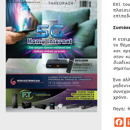
Επί το
πλαίσι
επίπεδ
Συστάσ
Η εται
το θέμ
και πρ
στον κ
διαδικ
σημείω
Ένα άλ
μηδενι
συνεχο
χρόνο.
Πηγή: 
F