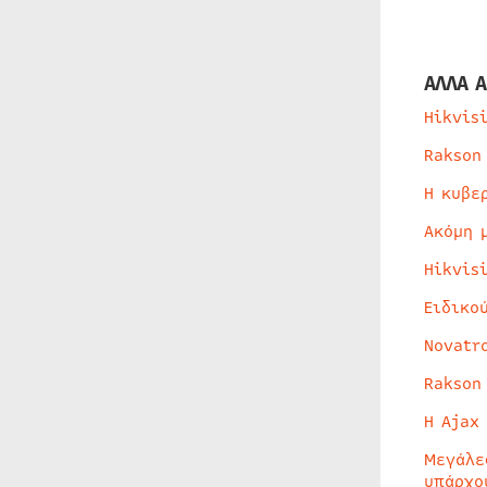
ΑΛΛΑ Α
Hikvis
Rakson
Η κυβε
Ακόμη 
Hikvis
Ειδικο
Novatr
Rakson
Η Ajax
Μεγάλε
υπάρχο