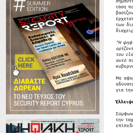
σημαντ
τάση π
βασίζο
έρχετα
των δι
διαχει
“Η ψηφ
ορίζον
του
cl
αυτό π
κυβερν
Με αφο
αδύνατ
για τη
Έλλειψ
Σύμφων
την τα
επίπεδ