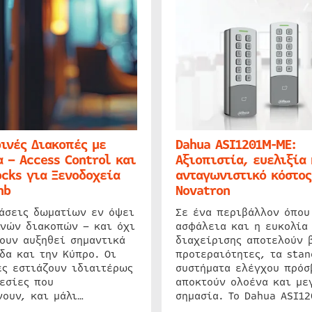
ινές Διακοπές με
Dahua ASI1201M-ME:
 – Access Control και
Αξιοπιστία, ευελιξία 
cks για Ξενοδοχεία
ανταγωνιστικό κόστος
nb
Novatron
ιάσεις δωματίων εν όψει
Σε ένα περιβάλλον όπου
ινών διακοπών – και όχι
ασφάλεια και η ευκολία
ουν αυξηθεί σημαντικά
διαχείρισης αποτελούν 
δα και την Κύπρο. Οι
προτεραιότητες, τα stan
ς εστιάζουν ιδιαιτέρως
συστήματα ελέγχου πρόσ
εσίες που
αποκτούν ολοένα και με
ουν, και μάλι…
σημασία. Το Dahua ASI1