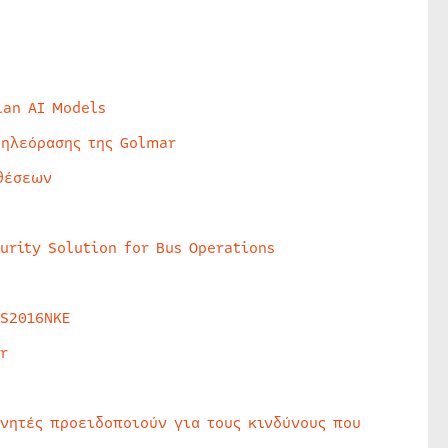
lan AI Models
τηλεόρασης της Golmar
θέσεων
urity Solution for Bus Operations
HS2016NKE
r
υνητές προειδοποιούν για τους κινδύνους που