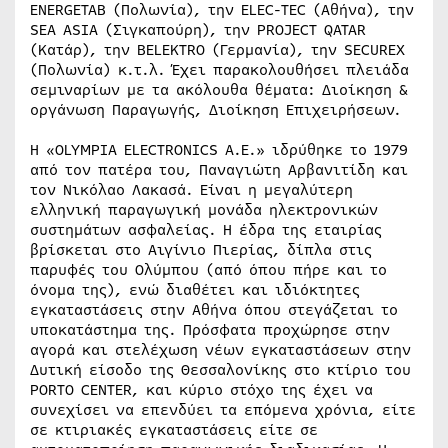
ENERGETAB (Πολωνία), την ELEC-TEC (Αθήνα), την
SEA ASIA (Σιγκαπούρη), την PROJECT QATAR
(Κατάρ), την BELEKTRO (Γερμανία), την SECUREX
(Πολωνία) κ.τ.λ. Έχει παρακολουθήσει πλειάδα
σεμιναρίων με τα ακόλουθα θέματα: Διοίκηση &
οργάνωση Παραγωγής, Διοίκηση Επιχειρήσεων.
Η «OLYMPIA ELECTRONICS A.E.» ιδρύθηκε το 1979
από τον πατέρα του, Παναγιώτη Αρβανιτίδη και
τον Νικόλαο Λακασά. Είναι η μεγαλύτερη
ελληνική παραγωγική μονάδα ηλεκτρονικών
συστημάτων ασφαλείας. Η έδρα της εταιρίας
βρίσκεται στο Αιγίνιο Πιερίας, δίπλα στις
παρυφές του Ολύμπου (από όπου πήρε και το
όνομα της), ενώ διαθέτει και ιδιόκτητες
εγκαταστάσεις στην Αθήνα όπου στεγάζεται το
υποκατάστημα της. Πρόσφατα προχώρησε στην
αγορά και στελέχωση νέων εγκαταστάσεων στην
Δυτική είσοδο της Θεσσαλονίκης στο κτίριο του
PORTO CENTER, και κύριο στόχο της έχει να
συνεχίσει να επενδύει τα επόμενα χρόνια, είτε
σε κτιριακές εγκαταστάσεις είτε σε