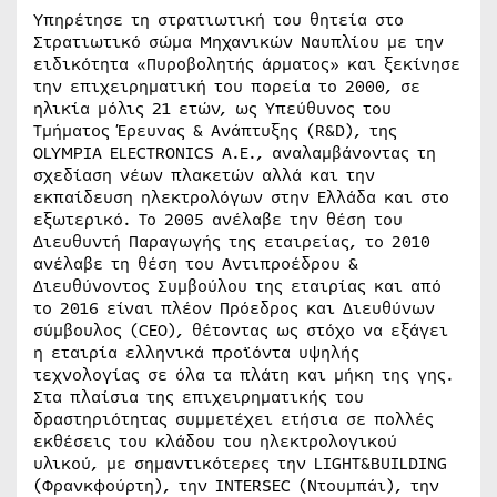
Υπηρέτησε τη στρατιωτική του θητεία στο
Στρατιωτικό σώμα Μηχανικών Ναυπλίου με την
ειδικότητα «Πυροβολητής άρματος» και ξεκίνησε
την επιχειρηματική του πορεία το 2000, σε
ηλικία μόλις 21 ετών, ως Υπεύθυνος του
Τμήματος Έρευνας & Ανάπτυξης (R&D), της
OLYMPIA ELECTRONICS A.E., αναλαμβάνοντας τη
σχεδίαση νέων πλακετών αλλά και την
εκπαίδευση ηλεκτρολόγων στην Ελλάδα και στο
εξωτερικό. Το 2005 ανέλαβε την θέση του
Διευθυντή Παραγωγής της εταιρείας, το 2010
ανέλαβε τη θέση του Αντιπροέδρου &
Διευθύνοντος Συμβούλου της εταιρίας και από
το 2016 είναι πλέον Πρόεδρος και Διευθύνων
σύμβουλος (CEO), θέτοντας ως στόχο να εξάγει
η εταιρία ελληνικά προϊόντα υψηλής
τεχνολογίας σε όλα τα πλάτη και μήκη της γης.
Στα πλαίσια της επιχειρηματικής του
δραστηριότητας συμμετέχει ετήσια σε πολλές
εκθέσεις του κλάδου του ηλεκτρολογικού
υλικού, με σημαντικότερες την LIGHT&BUILDING
(Φρανκφούρτη), την INTERSEC (Ντουμπάι), την