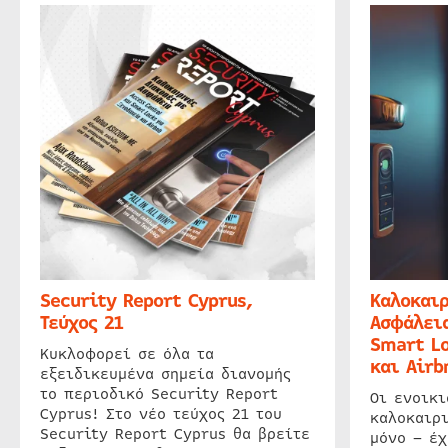
Security Report Cyprus,
Καλοκαιρ
Τεύχος 21
Ασφάλεια
Smart Lo
Κυκλοφορεί σε όλα τα
και Airb
εξειδικευμένα σημεία διανομής
το περιοδικό Security Report
Οι ενοικ
Cyprus! Στο νέο τεύχος 21 του
καλοκαιρ
Security Report Cyprus θα βρείτε
μόνο – έχ