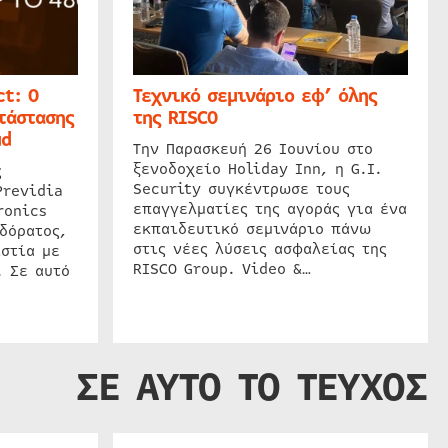
t: Ο
Τεχνικό σεμινάριο εφ’ όλης
τάστασης
της RISCO
ud
Την Παρασκευή 26 Ιουνίου στο
ξενοδοχείο Holiday Inn, η G.I.
ς
Security συγκέντρωσε τους
Previdia
επαγγελματίες της αγοράς για ένα
ronics
εκπαιδευτικό σεμινάριο πάνω
δόρατος,
στις νέες λύσεις ασφαλείας της
στία με
RISCO Group. Video &…
. Σε αυτό
ΣΕ ΑΥΤΟ ΤΟ ΤΕΥΧΟΣ