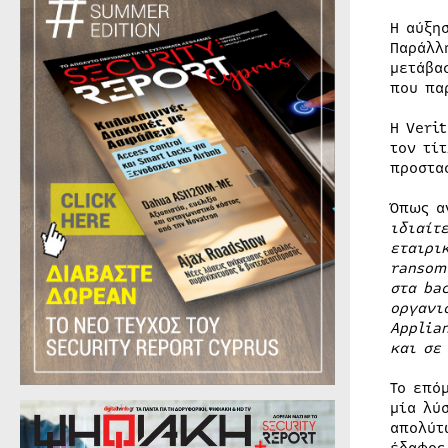
Η αύξη
Παράλλ
μετάβα
που πα
H Veri
τον τί
προστα
Όπως α
ιδιαίτ
εταιρι
r
ansom
στα ba
οργανι
A
pplia
και σε
Το επό
μία λύ
απολύτ