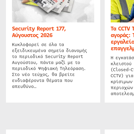
Security Report 177,
Τα CCTV 
Αύγουστος 2026
αγοράς: 
εργαλείο
Κυκλοφορεί σε όλα τα
επαγγελμ
εξειδικευμένα σημεία διανομής
το περιοδικό Security Report
Η εγκατάσ
Αυγούστου, πάντα μαζί με το
κλειστού
περιοδικό Ψηφιακή Τηλεόραση.
(Closed-C
Στο νέο τεύχος, θα βρείτε
CCTV) για
ενδιαφέροντα θέματα που
κρίσιμων
απευθύνο…
περιοχών
αποτελεσμ