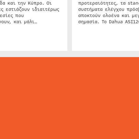
δα και την Κύπρο. Οι
προτεραιότητες, τα stan
ς εστιάζουν ιδιαιτέρως
συστήματα ελέγχου πρόσ
εσίες που
αποκτούν ολοένα και με
ουν, και μάλι…
σημασία. Το Dahua ASI1
ΕΙΔΗΣΕΙΣ
ΤΑ ΝΕΑ ΤΗΣ ΑΓΟΡΑΣ
SECURITY NEWS
INTERSEC NEWS
N