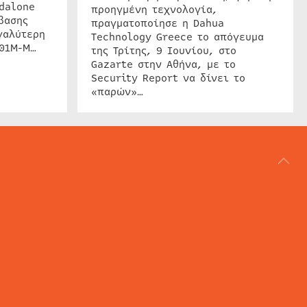
dalone
προηγμένη τεχνολογία,
βασης
πραγματοποίησε η Dahua
γαλύτερη
Technology Greece το απόγευμα
201M-M…
της Τρίτης, 9 Ιουνίου, στο
Gazarte στην Αθήνα, με το
Security Report να δίνει το
«παρών»…
ΑΡΘΟΓΡΑΦΙΑ
REVIEWS
ACCESS CONTROL
IP SECURITY
ΕΓΚΑΤΑΣΤΑΣΕΙΣ
CCTV
ΚΑΜΕΡΕΣ