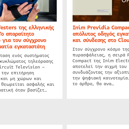
Testers της ελληνικής
Inim Previdia Compac
Το απαραίτητο
απόλυτος οδηγός εγκα
 για τον σύγχρονο
και σύνδεσης στο Clo
ατία εγκαταστάτη
Στον σύγχρονο κόσμο τη
πυρασφάλειας, η σειρά 
ταση ενός συστήματος
Compact της Inim Elect
 κυκλώματος τηλεόρασης
αποτελεί την αιχμή του 
ircuit Television –
συνδυάζοντας την αξιοπι
 την επιτήρηση
την ψηφιακή καινοτομία
 και μη χώρων και
το άρθρο, θα ανα…
 θεωρείται ασφαλής και
ατική όταν βασίζετ…