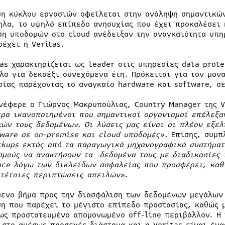
ση κύκλου εργασιών οφείλεται στην ανάληψη σημαντικών
ηλα, το υψηλό επίπεδο ανησυχίας που έχει προκαλέσει
ση υποδομών στο cloud ανέδειξαν την αναγκαιότητα υπ
ρέχει η Veritas.
tas χαρακτηρίζεται ως leader στις υπηρεσίες data prot
τλο για δεκαέξι συνεχόμενα έτη. Πρόκειται για τον μον
σίας παρέχοντας το αναγκαίο hardware και software, σε
νέφερε ο Γιώργος Μακρυπούλιας, Country Manager της V
ερα ικανοποιημένοι που σημαντικοί οργανισμοί επέλεξαν
κών τους δεδομένων. Οι λύσεις μας είναι οι πλέον εξε
ware σε on-premise και
c
loud υποδομές».
Επίσης, συμ
ckups εκτός από τα παραγωγικά μηχανογραφικά συστήματ
σμούς να ανακτήσουν τα δεδομένα τους με διαδικασίες
nce λόγω των δικλείδων ασφαλείας που προσφέρει, καθ
 τέτοιες περιπτώσεις απειλών»
.
μενο βήμα προς την διασφάλιση των δεδομένων μεγάλων 
ση που παρέχει το μέγιστο επίπεδο προστασίας, καθώς 
ως προστατευμένο απομονωμένο off-line περιβάλλον. Η 