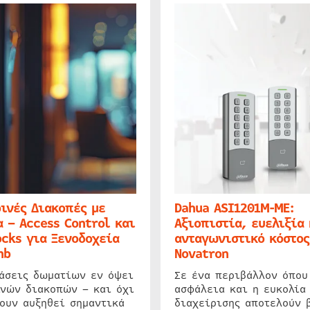
ινές Διακοπές με
Dahua ASI1201M-ME:
 – Access Control και
Αξιοπιστία, ευελιξία 
cks για Ξενοδοχεία
ανταγωνιστικό κόστος
nb
Novatron
ιάσεις δωματίων εν όψει
Σε ένα περιβάλλον όπου
ινών διακοπών – και όχι
ασφάλεια και η ευκολία
ουν αυξηθεί σημαντικά
διαχείρισης αποτελούν 