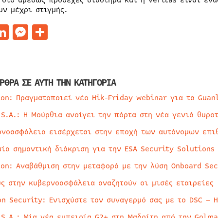
 στο αμέσως προσεχές διάστημα και η Veritas είναι έν
υν μέχρι στιγμής.
acebook
LinkedIn
Messenger
Μοιραστείτε
ΡΘΡΑ ΣΕ ΑΥΤΗ ΤΗΝ ΚΑΤΗΓΟΡΙΑ
ion: Πραγματοποιεί νέο Hik-Friday webinar για τα Guan
 S.A.: Η Μούρθια ανοίγει την πόρτα στη νέα γενιά θυρο
ρνοασφάλεια εισέρχεται στην εποχή των αυτόνομων επι
μία σημαντική διάκριση για την ESA Security Solutions
ion: Αναβάθμιση στην μεταφορά με την λύση Onboard Sec
ύς στην κυβερνοασφάλεια αναζητούν οι μισές εταιρείες
on Security: Ενισχύστε τον συναγερμό σας με το DSC – 
 S.A.: Μία νέα εμπειρία G2+ στη Μαδρίτη από την Golma