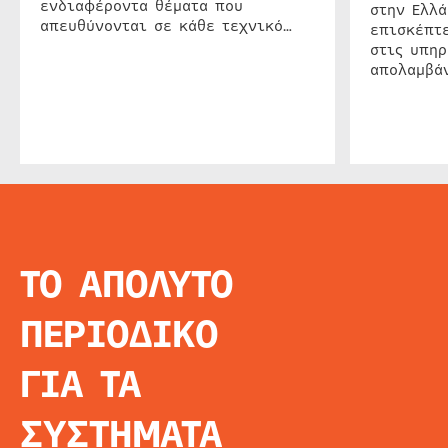
ενδιαφέροντα θέματα που
στην Ελλά
απευθύνονται σε κάθε τεχνικό…
επισκέπτε
στις υπηρ
απολαμβάν
ΤΟ ΑΠΟΛΥΤΟ
INFO
ΑΡΧΙΚΗ
ΠΕΡΙΟΔΙΚΟ
ΕΙΔΗΣΕΙΣ
ΑΡΘΡΟΓΡΦΙΑ
ΓΙΑ ΤΑ
E-MAG
SPECIAL EDITIO
ΣΥΣΤΗΜΑΤΑ
ΤΑΥΤΟΤΗΤΑ