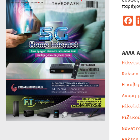
έδαφος
παρέχο
F
ΑΛΛΑ Α
Hikvis
Rakson
Η κυβε
Ακόμη 
Hikvis
Ειδικο
Novatr
Rakson