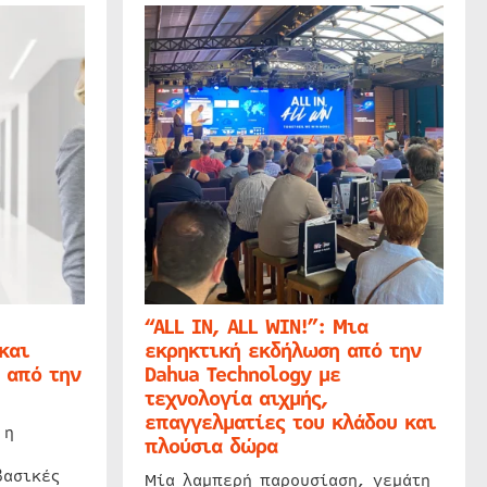
“ALL IN, ALL WIN!”: Μια
και
εκρηκτική εκδήλωση από την
 από την
Dahua Technology με
τεχνολογία αιχμής,
επαγγελματίες του κλάδου και
 η
πλούσια δώρα
βασικές
Μία λαμπερή παρουσίαση, γεμάτη