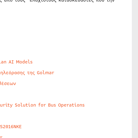
ας από τους ελάχιστους κατασκευαστές που την
lan AI Models
τηλεόρασης της Golmar
θέσεων
urity Solution for Bus Operations
HS2016NKE
r