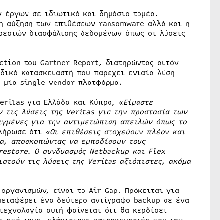
 έργων σε ιδιωτικό και δημόσιο τομέα.
 η αύξηση των επιθέσεων ransomware αλλά και η
ηρεσιών διασφάλισης δεδομένων όπως οι λύσεις
ection του Gartner Report, διατηρώντας αυτόν
αδικό κατασκευαστή που παρέχει ενιαία λύση
 μία single vendor πλατφόρμα.
eritas για Ελλάδα και Κύπρο, «
Είμαστε
 τις λύσεις της Veritas για την προστασία των
λιγμένες για την αντιμετώπιση απειλών όπως το
πλήρωσε ότι
«Οι επιθέσεις στοχεύουν πλέον και
α, αποσκοπώντας να εμποδίσουν τους
r
estore. O συνδυασμός Netbackup και Flex
ιστούν τις λύσεις της
Veritas
αξιόπιστες, ακόμα
οργανισμών, είναι το Air Gap. Πρόκειται για
μεταφέρει ένα δεύτερο αντίγραφο backup σε ένα
τεχνολογία αυτή φαίνεται ότι θα κερδίσει