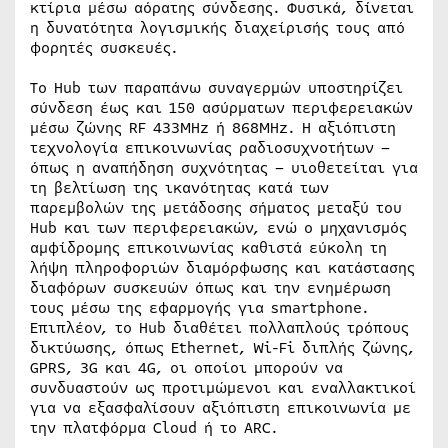
κτίρια μέσω αόρατης σύνδεσης. Φυσικά, δίνεται
η δυνατότητα λογισμικής διαχείρισής τους από
φορητές συσκευές.
Tο Hub των παραπάνω συναγερμών υποστηρίζει
σύνδεση έως και 150 ασύρματων περιφερειακών
μέσω ζώνης RF 433MHz ή 868MHz. Η αξιόπιστη
τεχνολογία επικοινωνίας ραδιοσυχνοτήτων –
όπως η αναπήδηση συχνότητας – υιοθετείται για
τη βελτίωση της ικανότητας κατά των
παρεμβολών της μετάδοσης σήματος μεταξύ του
Hub και των περιφερειακών, ενώ ο μηχανισμός
αμφίδρομης επικοινωνίας καθιστά εύκολη τη
λήψη πληροφοριών διαμόρφωσης και κατάστασης
διαφόρων συσκευών όπως και την ενημέρωση
τους μέσω της εφαρμογής για smartphone.
Επιπλέον, το Hub διαθέτει πολλαπλούς τρόπους
δικτύωσης, όπως Ethernet, Wi-Fi διπλής ζώνης,
GPRS, 3G και 4G, οι οποίοι μπορούν να
συνδυαστούν ως προτιμώμενοι και εναλλακτικοί
για να εξασφαλίσουν αξιόπιστη επικοινωνία με
την πλατφόρμα Cloud ή το ARC.