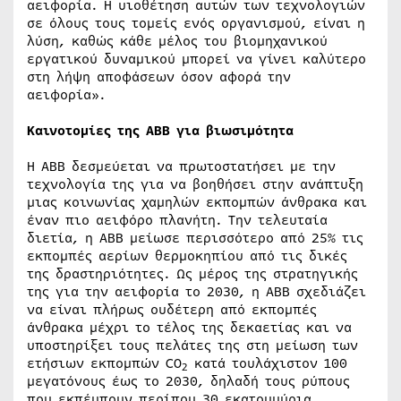
αειφορία. Η υιοθέτηση αυτών των τεχνολογιών
σε όλους τους τομείς ενός οργανισμού, είναι η
λύση, καθώς κάθε μέλος του βιομηχανικού
εργατικού δυναμικού μπορεί να γίνει καλύτερο
στη λήψη αποφάσεων όσον αφορά την
αειφορία».
Καινοτομίες της ABB για βιωσιμότητα
Η ABB δεσμεύεται να πρωτοστατήσει με την
τεχνολογία της για να βοηθήσει στην ανάπτυξη
μιας κοινωνίας χαμηλών εκπομπών άνθρακα και
έναν πιο αειφόρο πλανήτη. Την τελευταία
διετία, η ABB μείωσε περισσότερο από 25% τις
εκπομπές αερίων θερμοκηπίου από τις δικές
της δραστηριότητες. Ως μέρος της στρατηγικής
της για την αειφορία το 2030, η ABB σχεδιάζει
να είναι πλήρως ουδέτερη από εκπομπές
άνθρακα μέχρι το τέλος της δεκαετίας και να
υποστηρίξει τους πελάτες της στη μείωση των
ετήσιων εκπομπών CO
κατά τουλάχιστον 100
2
μεγατόνους έως το 2030, δηλαδή τους ρύπους
που εκπέμπουν περίπου 30 εκατομμύρια