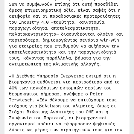
58% να συμφωνούν επίσης ότι αυτή προσδίδει
άμεση επιχειρηματική αξία, είναι σαφές ότι η
αειφορία και οι παραδοσιακές προτεραιότητες
του Industry 4.0 –ταχύτητα, καινοτομία,
παραγωγικότητα, αποτελεσματικότητα,
πελατοκεντρικότητα– διασυνδέονται ολοένα και
περισσότερο, δημιουργώντας σενάρια win-win
για εταιρείες που επιθυμούν να αυξήσουν την
αποτελεσματικότητα και την παραγωγικότητά
τους, κάνοντας παράλληλα, βήματα για την
αντιμετώπιση της κλιματικής αλλαγής.
«Η Διεθνής Υπηρεσία Ενέργειας εκτιμά ότι η
βιομηχανία ευθύνεται για περισσότερο από το
40% των παγκόσμιων εκπομπών αερίων του
θερμοκηπίου σήμερα», ανέφερε ο Peter
Terwiesch. «Εάν θέλουμε να επιτύχουμε τους
στόχους για βελτίωση του κλίματος, όπως οι
Στόχοι Βιώσιμης Ανάπτυξης του ΟΗΕ και η
Συμφωνία του Παρισιού, οι βιομηχανικοί
οργανισμοί πρέπει να εφαρμόσουν ψηφιακές
λύσεις ως μέρος των στρατηγικών τους για την