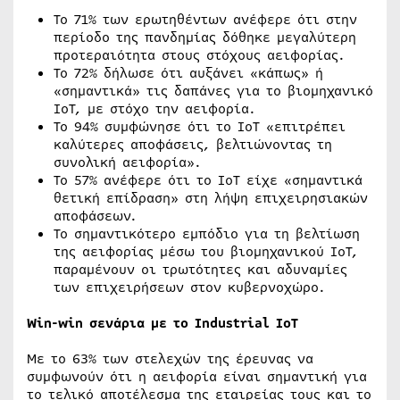
Το 71% των ερωτηθέντων ανέφερε ότι στην
περίοδο της πανδημίας δόθηκε μεγαλύτερη
προτεραιότητα στους στόχους αειφορίας.
Το 72% δήλωσε ότι αυξάνει «κάπως» ή
«σημαντικά» τις δαπάνες για το βιομηχανικό
IoT, με στόχο την αειφορία.
Το 94% συμφώνησε ότι το IoT «επιτρέπει
καλύτερες αποφάσεις, βελτιώνοντας τη
συνολική αειφορία».
Το 57% ανέφερε ότι το IoT είχε «σημαντικά
θετική επίδραση» στη λήψη επιχειρησιακών
αποφάσεων.
Το σημαντικότερο εμπόδιο για τη βελτίωση
της αειφορίας μέσω του βιομηχανικού IoT,
παραμένουν οι τρωτότητες και αδυναμίες
των επιχειρήσεων στον κυβερνοχώρο.
Win-win
σενάρια
με
το
Industrial IoT
Με το 63% των στελεχών της έρευνας να
συμφωνούν ότι η αειφορία είναι σημαντική για
το τελικό αποτέλεσμα της εταιρείας τους και το