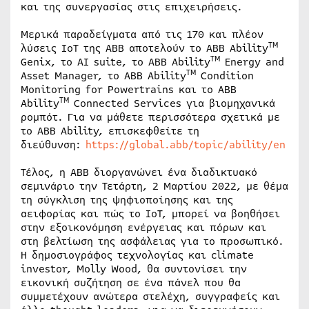
και της συνεργασίας στις επιχειρήσεις.
Μερικά παραδείγματα από τις 170 και πλέον
TM
λύσεις IoT της ABB αποτελούν το ABB Ability
TM
Genix, το AI suite, το ABB Ability
Energy and
TM
Asset Manager, το ABB Ability
Condition
Monitoring for Powertrains και το ABB
TM
Ability
Connected Services για βιομηχανικά
ρομπότ. Για να μάθετε περισσότερα σχετικά με
το ABB Ability, επισκεφθείτε τη
διεύθυνση:
https://global.abb/topic/ability/en
Τέλος, η ABB διοργανώνει ένα διαδικτυακό
σεμινάριο την Τετάρτη, 2 Μαρτίου 2022, με θέμα
τη σύγκλιση της ψηφιοποίησης και της
αειφορίας και πώς το IoT, μπορεί να βοηθήσει
στην εξοικονόμηση ενέργειας και πόρων και
στη βελτίωση της ασφάλειας για το προσωπικό.
Η δημοσιογράφος τεχνολογίας και climate
investor, Molly Wood, θα συντονίσει την
εικονική συζήτηση σε ένα πάνελ που θα
συμμετέχουν ανώτερα στελέχη, συγγραφείς και