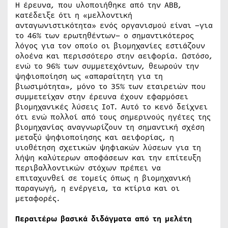
Η έρευνα, που υλοποιήθηκε από την ABB,
κατέδειξε ότι η «μελλοντική
ανταγωνιστικότητα» ενός οργανισμού είναι –για
το 46% των ερωτηθέντων– ο σημαντικότερος
λόγος για τον οποίο οι βιομηχανίες εστιάζουν
ολοένα και περισσότερο στην αειφορία. Ωστόσο,
ενώ το 96% των συμμετεχόντων, θεωρούν την
ψηφιοποίηση ως «απαραίτητη για τη
βιωσιμότητα», μόνο το 35% των εταιρειών που
συμμετείχαν στην έρευνα έχουν εφαρμόσει
βιομηχανικές λύσεις IoT. Αυτό το κενό δείχνει
ότι ενώ πολλοί από τους σημερινούς ηγέτες της
βιομηχανίας αναγνωρίζουν τη σημαντική σχέση
μεταξύ ψηφιοποίησης και αειφορίας, η
υιοθέτηση σχετικών ψηφιακών λύσεων για τη
λήψη καλύτερων αποφάσεων και την επίτευξη
περιβαλλοντικών στόχων πρέπει να
επιταχυνθεί σε τομείς όπως η βιομηχανική
παραγωγή, η ενέργεια, τα κτίρια και οι
μεταφορές.
Περαιτέρω βασικά διδάγματα από τη μελέτη