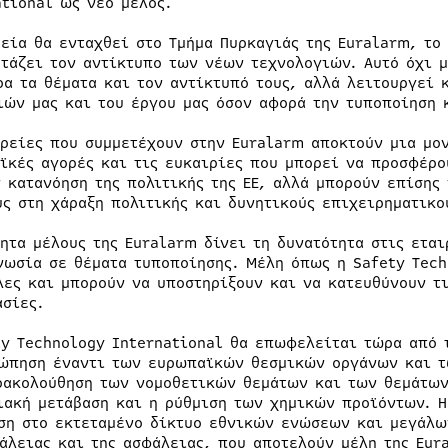
ational ως νέο μέλος.
ρεία θα ενταχθεί στο Τμήμα Πυρκαγιάς της Euralarm, το
ετάζει τον αντίκτυπο των νέων τεχνολογιών. Αυτό όχι 
ρα τα θέματα και τον αντίκτυπό τους, αλλά λειτουργεί 
ιών μας και του έργου μας όσον αφορά την τυποποίηση 
ιρείες που συμμετέχουν στην Euralarm αποκτούν μια μον
ϊκές αγορές και τις ευκαιρίες που μπορεί να προσφέρο
ν κατανόηση της πολιτικής της ΕΕ, αλλά μπορούν επίσης
ύς στη χάραξη πολιτικής και δυνητικούς επιχειρηματικο
τητα μέλους της Euralarm δίνει τη δυνατότητα στις ετα
νωσία σε θέματα τυποποίησης. Μέλη όπως η Safety Tech
λες και μπορούν να υποστηρίξουν και να κατευθύνουν τι
ασίες.
ty Technology International θα επωφελείται τώρα από 
ώπηση έναντι των ευρωπαϊκών θεσμικών οργάνων και τ
ρακολούθηση των νομοθετικών θεμάτων και των θεμάτων
ιακή μετάβαση και η ρύθμιση των χημικών προϊόντων. Η
ση στο εκτεταμένο δίκτυο εθνικών ενώσεων και μεγάλων
άλειας και της ασφάλειας, που αποτελούν μέλη της Eur