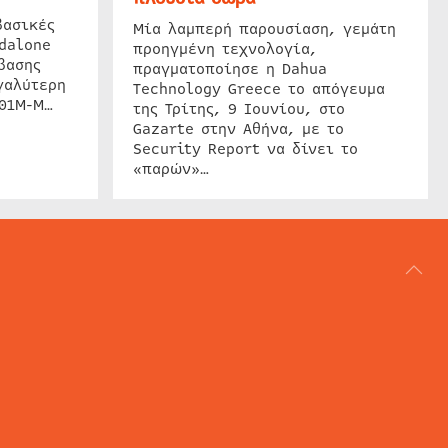
βασικές
Μία λαμπερή παρουσίαση, γεμάτη
dalone
προηγμένη τεχνολογία,
βασης
πραγματοποίησε η Dahua
γαλύτερη
Technology Greece το απόγευμα
201M-M…
της Τρίτης, 9 Ιουνίου, στο
Gazarte στην Αθήνα, με το
Security Report να δίνει το
«παρών»…
ΑΡΘΟΓΡΑΦΙΑ
REVIEWS
ACCESS CONTROL
IP SECURITY
ΕΓΚΑΤΑΣΤΑΣΕΙΣ
CCTV