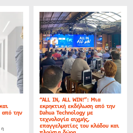
“ALL IN, ALL WIN!”: Μια
και
εκρηκτική εκδήλωση από την
 από την
Dahua Technology με
τεχνολογία αιχμής,
επαγγελματίες του κλάδου και
 η
πλούσια δώρα