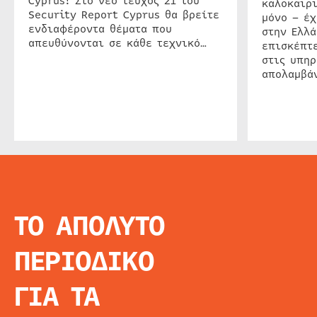
Cyprus! Στο νέο τεύχος 21 του
καλοκαιρ
Security Report Cyprus θα βρείτε
μόνο – έχ
ενδιαφέροντα θέματα που
στην Ελλά
απευθύνονται σε κάθε τεχνικό…
επισκέπτε
στις υπηρ
απολαμβάν
ΤΟ ΑΠΟΛΥΤΟ
INFO
ΑΡΧΙΚΗ
ΠΕΡΙΟΔΙΚΟ
ΕΙΔΗΣΕΙΣ
ΑΡΘΡΟΓΡΦΙΑ
ΓΙΑ ΤΑ
E-MAG
SPECIAL EDITIO