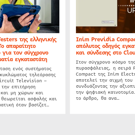
Testers της ελληνικής
Inim Previdia Compac
Το απαραίτητο
απόλυτος οδηγός εγκα
 για τον σύγχρονο
και σύνδεσης στο Clo
ατία εγκαταστάτη
Στον σύγχρονο κόσμο τη
πυρασφάλειας, η σειρά 
ταση ενός συστήματος
Compact της Inim Elect
 κυκλώματος τηλεόρασης
αποτελεί την αιχμή του 
ircuit Television –
συνδυάζοντας την αξιοπι
 την επιτήρηση
την ψηφιακή καινοτομία
 και μη χώρων και
το άρθρο, θα ανα…
 θεωρείται ασφαλής και
ατική όταν βασίζετ…