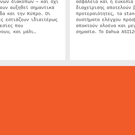
ινών διακοπών – και όχι
ασφάλεια και η ευκολία
ουν αυξηθεί σημαντικά
διαχείρισης αποτελούν 
δα και την Κύπρο. Οι
προτεραιότητες, τα stan
ς εστιάζουν ιδιαιτέρως
συστήματα ελέγχου πρόσ
εσίες που
αποκτούν ολοένα και με
ουν, και μάλι…
σημασία. Το Dahua ASI1
ΕΙΔΗΣΕΙΣ
ΤΑ ΝΕΑ ΤΗΣ ΑΓΟΡΑΣ
SECURITY NEWS
INTERSEC NEWS
N