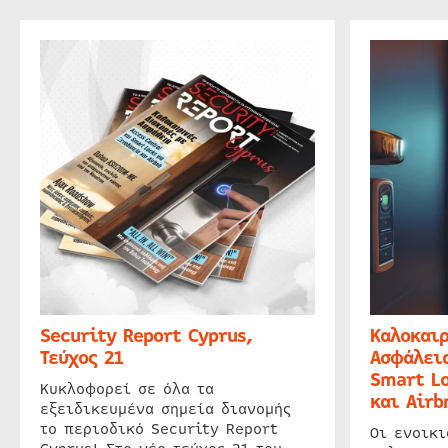
Security Report Cyprus,
Καλοκαιρ
Τεύχος 21
Ασφάλεια
Smart Lo
Κυκλοφορεί σε όλα τα
και Airb
εξειδικευμένα σημεία διανομής
το περιοδικό Security Report
Οι ενοικ