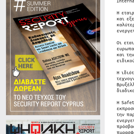
Intern
Η εται
και εξ
καλύτε
ενεργε
Οι ετα
ευρωπα
και τη
ειδικο
Η ιδιό
τεχνογ
Βρυξέλ
διαδικ
Η Safe
εκπροσ
την πα
ενεργε
πρόσβα
πυρασφ