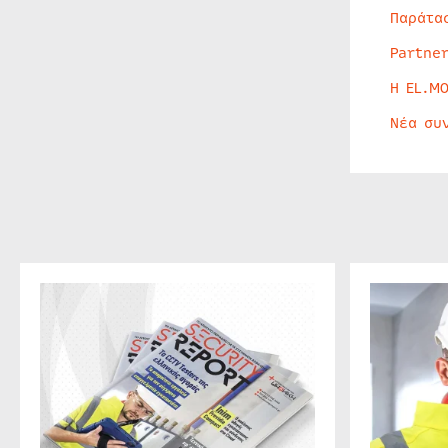
Παράτα
Partne
Η EL.M
Νέα συ