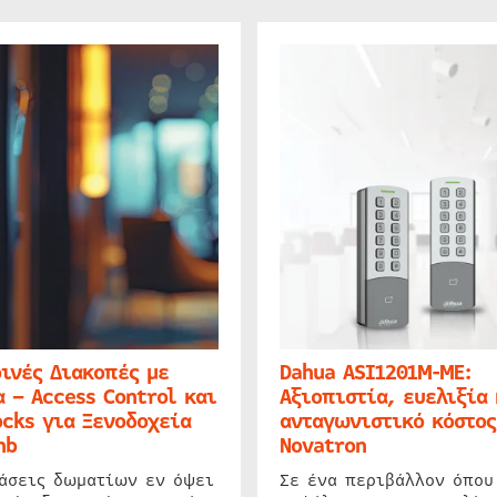
ινές Διακοπές με
Dahua ASI1201M-ME:
 – Access Control και
Αξιοπιστία, ευελιξία 
cks για Ξενοδοχεία
ανταγωνιστικό κόστος
nb
Novatron
ιάσεις δωματίων εν όψει
Σε ένα περιβάλλον όπου