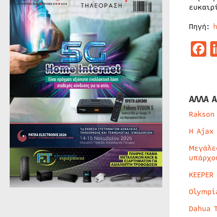
ευκαιρ
Πηγή:
F
ΑΛΛΑ Α
Rakson
Η Ajax
Μεγάλε
υπάρχο
KEEPER
Olympi
Dahua 