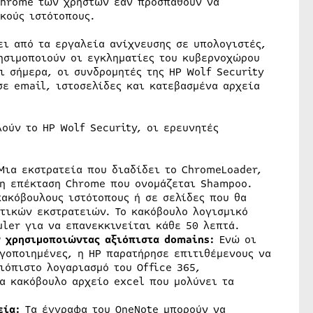
Chrome των χρηστών εάν προσπαθούν να
κούς ιστότοπους.
ει από τα εργαλεία ανίχνευσης σε υπολογιστές,
ρησιμοποιούν οι εγκληματίες του κυβερνοχώρου
ι σήμερα, οι συνδρομητές της HP Wolf Security
ε email, ιστοσελίδες και κατεβασμένα αρχεία
ούν το HP Wolf Security, οι ερευνητές
Μια εκστρατεία που διαδίδει το ChromeLoader,
λη επέκταση Chrome που ονομάζεται Shampoo.
κακόβουλους ιστότοπους ή σε σελίδες που θα
τικών εκστρατειών. Το κακόβουλο λογισμικό
uler για να επανεκκινείται κάθε 50 λεπτά.
ν χρησιμοποιώντας αξιό
πιστα
domains
:
Ενώ οι
γοποιημένες, η HP παρατήρησε επιτιθέμενους να
ιόπιστο λογαριασμό του Office 365,
α κακόβουλο αρχείο excel που μολύνει τα
εία
:
Τα έγγραφα του OneNote μπορούν να