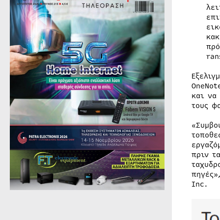
λει
επι
εικ
κακ
πρό
ran
Εξελιγ
OneNot
και να
τους φ
«Συμβο
τοποθε
εργαζό
πριν τ
ταχυδρ
πηγές»
Inc.