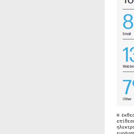
Η έκθε
επίθεσ
ηλεκτρ
ευρήμα