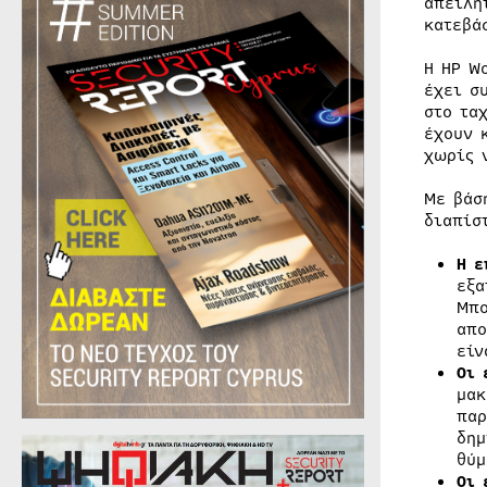
απειλη
κατεβά
Η HP W
έχει σ
στο τα
έχουν 
χωρίς 
Με βάσ
διαπίσ
Η 
εξα
Μπο
απο
είν
Οι 
μακ
παρ
δημ
θύμ
Οι 