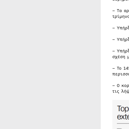
– Τα α
τρίμην
– Υπήρ
– Υπήρ
– Υπήρ
σχέση 
– Το 1
περισσ
– Ο κο
τις λή