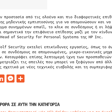
ην προστασία από τις ολοένα και πιο διαφορετικές επιθ
της μηδενικής εμπιστοσύνης για να απομονώσουν και να
ιγμα συνημμένων email, το κλικ σε συνδέσμους ή οι λή
ι σημαντικά την επιφάνεια επίθεσης μαζί με τον κίνδυν
 Head of Security for Personal Systems της HP Inc.
Wolf Security εκτελεί επικίνδυνες εργασίες, όπως το 
κ σε συνδέσμους σε απομονωμένες, μικρο-εικονικές μηχ
ν. Καταγράφει επίσης λεπτομερή ίχνη των προσπαθειών
 μετριάζει τις απειλές που μπορεί να ξεφύγουν από άλ
ς σχετικά με νέες τεχνικές εισβολής και τη συμπεριφο
acebook
LinkedIn
Messenger
Μοιραστείτε
ΡΘΡΑ ΣΕ ΑΥΤΗ ΤΗΝ ΚΑΤΗΓΟΡΙΑ