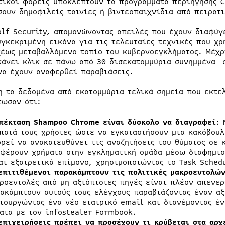
τικοί φορείς υποκλέπτουν τα προγράμματα περιήγησης 
σουν δημοφιλείς ταινίες ή βιντεοπαιχνίδια από πειρατι
olf Security, απομονώνοντας απειλές που έχουν διαφύγ
υγκεκριμένη εικόνα για τις τελευταίες τεχνικές που χ
χέως μεταβαλλόμενο τοπίο του κυβερνοεγκλήματος. Μέχρ
κάνει κλικ σε πάνω από 30 δισεκατομμύρια συνημμένα σ
να έχουν αναφερθεί παραβιάσεις.
η τα δεδομένα από εκατομμύρια τελικά σημεία που εκτελ
τωσαν ότι:
επέκταση
Shampoo
Chrome
είναι δύσκολο να
διαγραφεί
: 
πατά τους χρήστες ώστε να εγκαταστήσουν μια κακόβου
ρεί να ανακατευθύνει τις αναζητήσεις του θύματος σε 
φέρουν χρήματα στην εγκληματική ομάδα μέσω διαφημισ
αι εξαιρετικά επίμονο, χρησιμοποιώντας το Task Sched
επιτιθέμενοι παρακάμπτουν τις πολιτικές μακροεντολώ
ροεντολές από μη αξιόπιστες πηγές είναι πλέον απενερ
ακάμπτουν αυτούς τους ελέγχους παραβιάζοντας έναν αξ
ιουργώντας ένα νέο εταιρικό email και διανέμοντας έν
ατα με τον infostealer Formbook.
επιχειρήσεις πρέπει να προσέχουν τι κρύβεται
στα αρχ