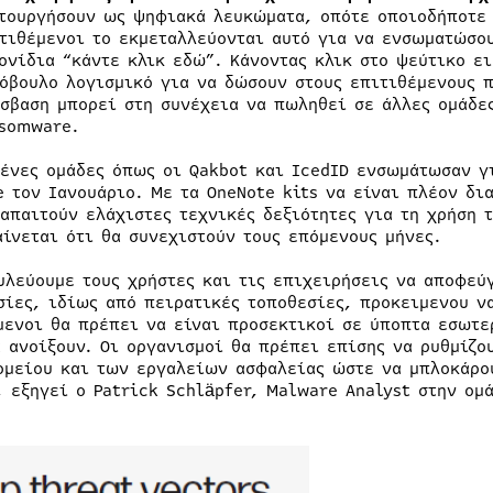
τουργήσουν ως ψηφιακά λευκώματα, οπότε οποιοδήποτε 
τιθέμενοι το εκμεταλλεύονται αυτό για να ενσωματώσο
ονίδια “κάντε κλικ εδώ”. Κάνοντας κλικ στο ψεύτικο ε
όβουλο λογισμικό για να δώσουν στους επιτιθέμενους 
σβαση μπορεί στη συνέχεια να πωληθεί σε άλλες ομάδε
somware.
μένες ομάδες όπως οι Qakbot και IcedID ενσωμάτωσαν γ
e τον Ιανουάριο. Με τα OneNote kits να είναι πλέον δι
 απαιτούν ελάχιστες τεχνικές δεξιότητες για τη χρήση 
αίνεται ότι θα συνεχιστούν τους επόμενους μήνες.
υλεύουμε τους χρήστες και τις επιχειρήσεις να αποφεύ
σίες, ιδίως από πειρατικές τοποθεσίες, προκειμενου να
μενοι θα πρέπει να είναι προσεκτικοί σε ύποπτα εσωτε
α ανοίξουν. Οι οργανισμοί θα πρέπει επίσης να ρυθμίζο
ομείου και των εργαλείων ασφαλείας ώστε να μπλοκάρο
, εξηγεί ο Patrick Schläpfer, Malware Analyst στην ομ