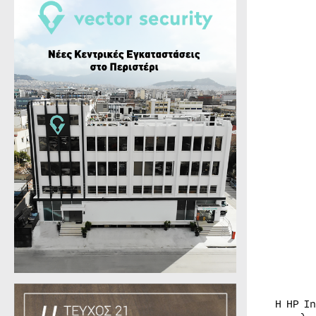
Η HP I