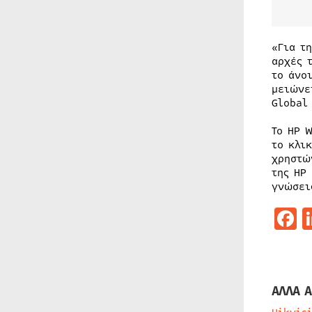
«Για τ
αρχές 
το άνο
μειώνε
Global
Το HP 
το κλι
χρηστώ
της HP
γνώσει
F
ΑΛΛΑ Α