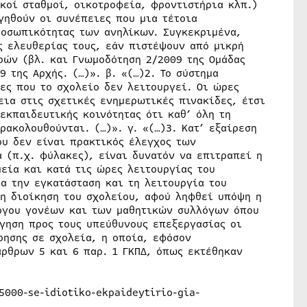
κοί σταθμοί, οικοτροφεία, φροντιστήρια κλπ.)
γηθούν οι συνέπειες που μια τέτοια
ροσωπικότητας των ανηλίκων. Συγκεκριμένα,
ς ελευθερίας τους, εάν πιστέψουν από μικρή
ρών (βλ. και Γνωμοδότηση 2/2009 της Ομάδας
 της Αρχής. (…)». β. «(…)2. Το σύστημα
ες που το σχολείο δεν λειτουργεί. Οι ώρες
εια στις σχετικές ενημερωτικές πινακίδες, έτσι
εκπαιδευτικής κοινότητας ότι καθ’ όλη τη
ρακολουθούνται. (…)». γ. «(…)3. Κατ’ εξαίρεση
υ δεν είναι πρακτικός έλεγχος των
(π.χ. φύλακες), είναι δυνατόν να επιτραπεί η
εία και κατά τις ώρες λειτουργίας του
ια την εγκατάσταση και τη λειτουργία του
τη διοίκηση του σχολείου, αφού ληφθεί υπόψη η
όγου γονέων και των μαθητικών συλλόγων όπου
ήγηση προς τους υπεύθυνους επεξεργασίας οι
ρησης σε σχολεία, η οποία, εφόσον
ρθρων 5 και 6 παρ. 1 ΓΚΠΔ, όπως εκτέθηκαν
5000-se-idiotiko-ekpaideytirio-gia-