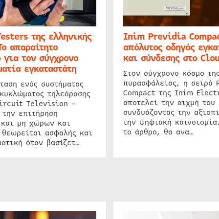
Testers της ελληνικής
Inim Previdia Compac
Το απαραίτητο
απόλυτος οδηγός εγκα
 για τον σύγχρονο
και σύνδεσης στο Clo
ατία εγκαταστάτη
Στον σύγχρονο κόσμο τη
πυρασφάλειας, η σειρά 
ταση ενός συστήματος
Compact της Inim Elect
 κυκλώματος τηλεόρασης
αποτελεί την αιχμή του 
ircuit Television –
συνδυάζοντας την αξιοπι
 την επιτήρηση
την ψηφιακή καινοτομία
 και μη χώρων και
το άρθρο, θα ανα…
 θεωρείται ασφαλής και
ατική όταν βασίζετ…