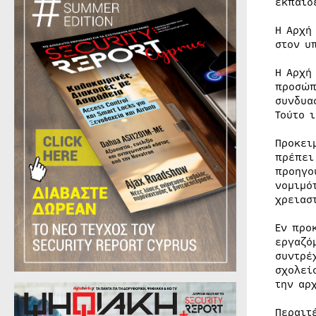
εκπαιδ
Η Αρχή
στον υ
Η Αρχή
προσώπ
συνδυα
Τούτο 
Προκει
πρέπει
προηγο
νομιμό
χρειασ
Εν προ
εργαζό
συντρέ
σχολεί
την αρ
Περαιτ