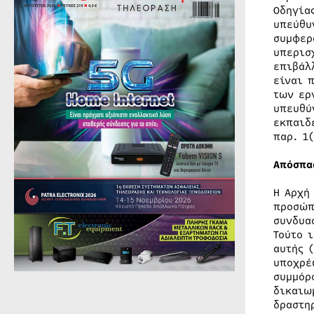
Οδηγία
υπεύθυ
συμφερ
υπερισ
επιβάλ
είναι 
των ερ
υπευθύ
εκπαιδ
παρ. 1(
Απόσπα
Η Αρχή
προσώπ
συνδυα
Τούτο 
αυτής 
υποχρέ
συμμόρ
δικαιω
δραστη