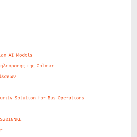
lan AI Models
τηλεόρασης της Golmar
θέσεων
urity Solution for Bus Operations
HS2016NKE
r