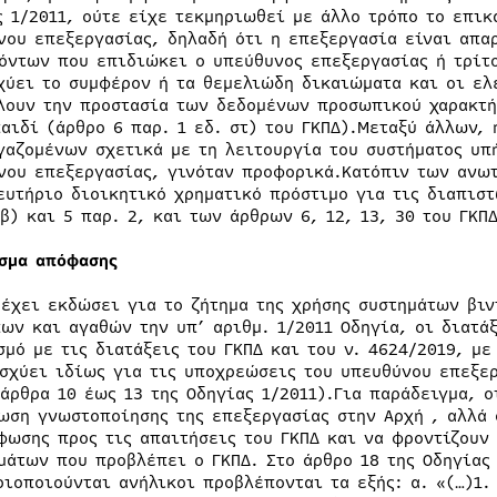
ς 1/2011, ούτε είχε τεκμηριωθεί με άλλο τρόπο το επι
νου επεξεργασίας, δηλαδή ότι η επεξεργασία είναι απα
όντων που επιδιώκει ο υπεύθυνος επεξεργασίας ή τρίτ
χύει το συμφέρον ή τα θεμελιώδη δικαιώματα και οι ε
λουν την προστασία των δεδομένων προσωπικού χαρακτή
παιδί (άρθρο 6 παρ. 1 εδ. στ) του ΓΚΠΔ).Μεταξύ άλλων,
γαζομένων σχετικά με τη λειτουργία του συστήματος υπή
νου επεξεργασίας, γινόταν προφορικά.Κατόπιν των ανω
ευτήριο διοικητικό χρηματικό πρόστιμο για τις διαπισ
β) και 5 παρ. 2, και των άρθρων 6, 12, 13, 30 του ΓΚΠΔ
σμα απόφασης
 έχει εκδώσει για το ζήτημα της χρήσης συστημάτων βιν
ων και αγαθών την υπ’ αριθμ. 1/2011 Οδηγία, οι διατά
σμό με τις διατάξεις του ΓΚΠΔ και του ν. 4624/2019, με
ισχύει ιδίως για τις υποχρεώσεις του υπευθύνου επεξε
(άρθρα 10 έως 13 της Οδηγίας 1/2011).Για παράδειγμα, 
ωση γνωστοποίησης της επεξεργασίας στην Αρχή , αλλά 
φωσης προς τις απαιτήσεις του ΓΚΠΔ και να φροντίζουν
μάτων που προβλέπει ο ΓΚΠΔ. Στο άρθρο 18 της Οδηγίας
ριοποιούνται ανήλικοι προβλέπονται τα εξής: α. «(…)1.