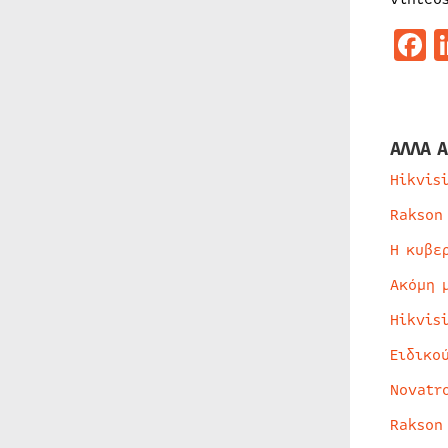
F
ΑΛΛΑ Α
Hikvis
Rakson
Η κυβε
Ακόμη 
Hikvis
Ειδικο
Novatr
Rakson