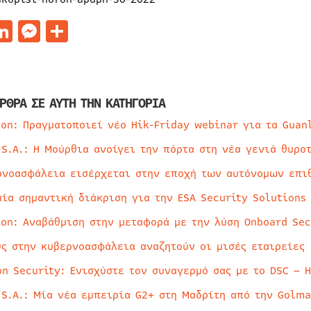
acebook
LinkedIn
Messenger
Μοιραστείτε
ΡΘΡΑ ΣΕ ΑΥΤΗ ΤΗΝ ΚΑΤΗΓΟΡΙΑ
ion: Πραγματοποιεί νέο Hik-Friday webinar για τα Guan
 S.A.: Η Μούρθια ανοίγει την πόρτα στη νέα γενιά θυρο
ρνοασφάλεια εισέρχεται στην εποχή των αυτόνομων επι
μία σημαντική διάκριση για την ESA Security Solutions
ion: Αναβάθμιση στην μεταφορά με την λύση Onboard Sec
ύς στην κυβερνοασφάλεια αναζητούν οι μισές εταιρείες
on Security: Ενισχύστε τον συναγερμό σας με το DSC – 
 S.A.: Μία νέα εμπειρία G2+ στη Μαδρίτη από την Golma