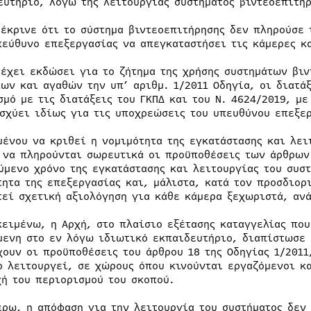
ευτήριο, λόγω της λειτουργίας συστήματος βιντεοεπιτή
 έκρινε ότι το σύστημα βιντεοεπιτήρησης δεν πληρούσε 
πεύθυνο επεξεργασίας να απεγκαταστήσει τις κάμερες κ
 έχει εκδώσει για το ζήτημα της χρήσης συστημάτων βιν
ων και αγαθών την υπ’ αριθμ. 1/2011 Οδηγία, οι διατά
σμό με τις διατάξεις του ΓΚΠΔ και του Ν. 4624/2019, με
ισχύει ιδίως για τις υποχρεώσεις του υπευθύνου επεξε
μένου να κριθεί η νομιμότητα της εγκατάστασης και λει
 να πληρούνται σωρευτικά οι προϋποθέσεις των άρθρων 
ύμενο χρόνο της εγκατάστασης και λειτουργίας του συσ
τητα της επεξεργασίας και, μάλιστα, κατά τον προσδιορ
τεί σχετική αξιολόγηση για κάθε κάμερα ξεχωριστά, ανά
κειμένω, η Αρχή, στο πλαίσιο εξέτασης καταγγελίας πο
μενη στο εν λόγω ιδιωτικό εκπαιδευτήριο, διαπίστωσε 
χουν οι προϋποθέσεις του άρθρου 18 της Οδηγίας 1/2011
ο λειτουργεί, σε χώρους όπου κινούνται εργαζόμενοι κα
χή του περιορισμού του σκοπού.
έρω, η απόφαση για την λειτουργία του συστήματος δεν