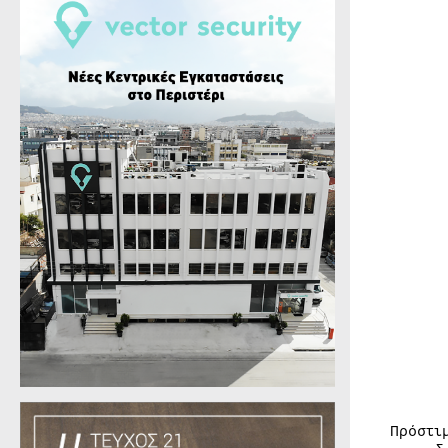
Πρόστι