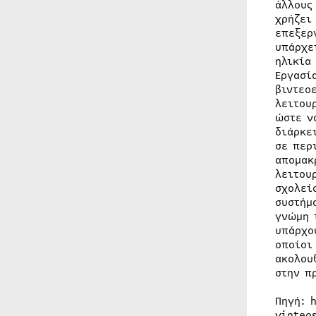
άλλους
χρήζει
επεξερ
υπάρχε
ηλικία
Εργασί
βιντεο
λειτου
ώστε ν
διάρκε
σε περ
απομακ
λειτου
σχολεί
συστήμ
γνώμη 
υπάρχο
οποίοι
ακολου
στην π
Πηγή: 
vinteo