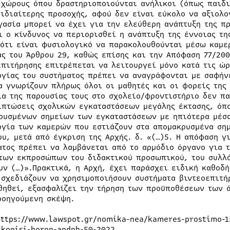
 χώρους όπου δραστηριοποιούνται ανήλικοι (όπως παιδι
 ιδιαίτερης προσοχής, αφού δεν είναι εύκολο να αξιολο
γασία μπορεί να έχει για την ελεύθερη ανάπτυξη της π
ι ο κίνδυνος να περιορισθεί η ανάπτυξη της έννοιας τη
 ότι είναι φυσιολογικό να παρακολουθούνται μέσω καμε
ας του Άρθρου 29, καθώς επίσης και την Απόφαση 77/2009
επιτήρησης επιτρέπεται να λειτουργεί μόνο κατά τις ώρ
ργίας του συστήματος πρέπει να αναγράφονται με σαφήν
α γνωρίζουν πλήρως όλοι οι μαθητές και οι φορείς της 
ια της παρουσίας τους στο σχολείο/φροντιστήριο δεν πα
ιπτώσεις σχολικών εγκαταστάσεων μεγάλης έκτασης, όπο
ρυσμένων σημείων των εγκαταστάσεων με ηπιότερα μέσα 
ργία των καμερών που εστιάζουν στα απομακρυσμένα σημ
ου, μετά από έγκριση της Αρχής. δ. «(…)5. Η απόφαση γ
ατος πρέπει να λαμβάνεται από το αρμόδιο όργανο για 
των εκπροσώπων του διδακτικού προσωπικού, του συλλ
υν (…)».Πρακτικά, η Αρχή, έχει παράσχει ειδική καθοδ
 σχεδιάζουν να χρησιμοποιήσουν συστήματα βιντεοεπιτή
θηθεί, εξασφαλίζει την τήρηση των προϋποθέσεων των ά
ροηγούμενη σκέψη.
https://www.lawspot.gr/nomika-nea/kameres-prostimo-1
skopisi-horon-apdph-50-2022