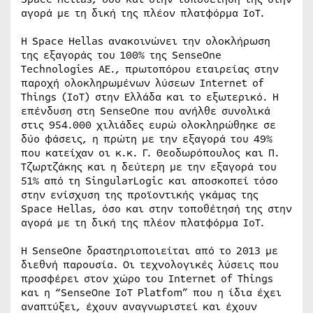
αγορά με τη δική της πλέον πλατφόρμα ΙοΤ.
Η Space Hellas ανακοινώνει την ολοκλήρωση
της εξαγοράς του 100% της SenseOne
Technologies ΑΕ., πρωτοπόρου εταιρείας στην
παροχή ολοκληρωμένων λύσεων Internet of
Things (ΙοΤ) στην Ελλάδα και το εξωτερικό. Η
επένδυση στη SenseOne που ανήλθε συνολικά
στις 954.000 χιλιάδες ευρώ ολοκληρώθηκε σε
δύο φάσεις, η πρώτη με την εξαγορά του 49%
που κατείχαν οι κ.κ. Γ. Θεοδωρόπουλος και Π.
Τζωρτζάκης και η δεύτερη με την εξαγορά του
51% από τη SingularLogic και αποσκοπεί τόσο
στην ενίσχυση της προϊοντικής γκάμας της
Space Hellas, όσο και στην τοποθέτησή της στην
αγορά με τη δική της πλέον πλατφόρμα ΙοΤ.
H SenseOne δραστηριοποιείται από το 2013 με
διεθνή παρουσία. Οι τεχνολογικές λύσεις που
προσφέρει στον χώρο του Internet of Things
και η “SenseOne IoT Platfom” που η ίδια έχει
αναπτύξει, έχουν αναγνωριστεί και έχουν