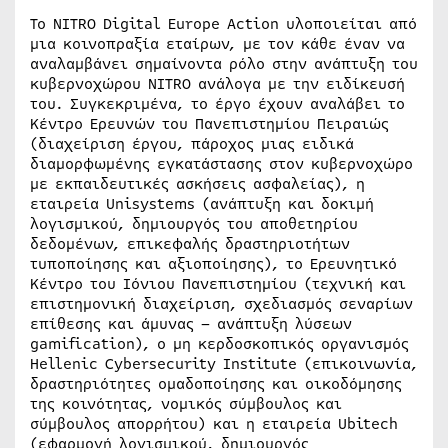
Το NITRO Digital Europe Action υλοποιείται από
μια κοινοπραξία εταίρων, με τον κάθε έναν να
αναλαμβάνει σημαίνοντα ρόλο στην ανάπτυξη του
κυβερνοχώρου NITRO ανάλογα με την ειδίκευσή
του. Συγκεκριμένα, το έργο έχουν αναλάβει το
Κέντρο Ερευνών του Πανεπιστημίου Πειραιώς
(διαχείριση έργου, πάροχος μιας ειδικά
διαμορφωμένης εγκατάστασης στον κυβερνοχώρο
με εκπαιδευτικές ασκήσεις ασφαλείας), η
εταιρεία Unisystems (ανάπτυξη και δοκιμή
λογισμικού, δημιουργός του αποθετηρίου
δεδομένων, επικεφαλής δραστηριοτήτων
τυποποίησης και αξιοποίησης), το Ερευνητικό
Κέντρο του Ιόνιου Πανεπιστημίου (τεχνική και
επιστημονική διαχείριση, σχεδιασμός σεναρίων
επίθεσης και άμυνας – ανάπτυξη λύσεων
gamification), ο μη κερδοσκοπικός οργανισμός
Hellenic Cybersecurity Institute (επικοινωνία,
δραστηριότητες ομαδοποίησης και οικοδόμησης
της κοινότητας, νομικός σύμβουλος και
σύμβουλος απορρήτου) και η εταιρεία Ubitech
(εφαρμογή λογισμικού, δημιουργός