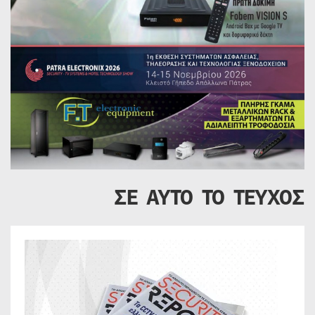
ΣΕ ΑΥΤΟ ΤΟ ΤΕΥΧΟΣ