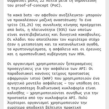
συμβαίνει μόλις 22 λεπτά μετά τη δημοσίευση
του proof-of-concept (PoC).
Τα κακά bots -αν αφεθούν ανεξέλεγκτα- μπορούν
να προκαλέσουν μαζική αναστάτωση: Το ένα
τρίτο (31,2%) της συνολικής κίνησης προέρχεται
από bots, η πλειονότητα (93%) των οποίων
είναι ανεπιβεβαίωτες και δυνητικά κακόβουλες.
Οι κλάδοι που αποτέλεσαν τον κυριότερο στόχο
ήταν η μεταποίηση και τα καταναλωτικά αγαθά,
τα κρυπτονομίσματα, η ασφάλεια και οι έρευνες
και η ομοσπονδιακή κυβέρνηση των ΗΠΑ.
Οι οργανισμοί χρησιμοποιούν ξεπερασμένες
προσεγγίσεις για την ασφάλεια των API: Οι
παραδοσιακοί κανόνες τείχους προστασίας
εφαρμογών ιστού (WAF) που χρησιμοποιούν ένα
αρνητικό μοντέλο ασφάλειας – την υπόθεση ότι
η περισσότερη διαδικτυακή κυκλοφορία είναι
καλοήθης – χρησιμοποιούνται συνήθως για την
προστασία από την κυκλοφορία API. Πολύ
λιγότεροι οργανισμοί χρησιμοποιούν την
ευρύτερα αποδεκτή βέλτιστη πρακτική