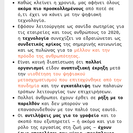
Καθώς κλείνει η χρονιά, μας αφήνει όλους
ακόμα πιο προσκολλημένους
από ποτέ σε
ό,τι έχει να κάνει με την ψηφιακή
τεχνολογία.
Εφόσον λειτούργησε ως σανίδα σωτηρίας για
τις εταιρείες και τους ανθρώπους το 2020,
η
τεχνολογία
συνεχίζει να εδραιώνεται ως
συνδετικός κρίκος
της σημερινής κοινωνίας
και ως πυλώνας για το
μέλλον και την
πρόοδο της ανθρωπότητας.
Είναι κοινή διαπίστωση ότι
πολλοί
οργανισμοί
είδαν
αναπτυξιακή έκρηξη
μετά
την
υιοθέτηση του ψηφιακού
μετασχηματισμού που επιταχύνθηκε από την
πανδημία
και την
εγκατάλειψη
των παλαιών
τρόπων λειτουργίας των επιχειρήσεων.
Πολλοί άνθρωποι έχουν έρθει σε
ρήξη με το
παρελθόν
και δεν μπορούν να
επανασυνδεθούν με τον παλιό τους εαυτό.
Οι
αντιλήψεις μας για το γραφείο
και το
σκοπό που εξυπηρετεί – ή ακόμα και για το
ρόλο της εργασίας στη ζωή μας –
έχουν