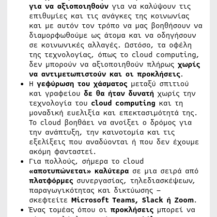
για να αξιοποιηθούν
για να καλύψουν τις
επιθυμίες και τις ανάγκες της κοινωνίας
και με αυτόν τον τρόπο να μας βοηθήσουν να
διαμορφωθούμε ως άτομα και να οδηγήσουν
σε κοινωνικές αλλαγές. Ωστόσο, τα οφέλη
της τεχνολογίας, όπως το cloud computing,
δεν μπορούν να αξιοποιηθούν πλήρως
χωρίς
να αντιμετωπιστούν και οι προκλήσεις
.
Η
γεφύρωση του χάσματος
μεταξύ σπιτιού
και γραφείου
δε θα ήταν δυνατή
χωρίς την
τεχνολογία του
cloud computing
και τη
μοναδική ευελιξία και επεκτασιμότητά της.
Το cloud βοηθάει να ανοίξει ο δρόμος για
την ανάπτυξη, την καινοτομία και τις
εξελίξεις που αναδύονται ή που δεν έχουμε
ακόμη φανταστεί.
Για πολλούς, σήμερα το cloud
«αποτυπώνεται» καλύτερα
σε μια σειρά από
πλατφόρμες
συνεργασίας, τηλεδιασκέψεων,
παραγωγικότητας και δικτύωσης –
σκεφτείτε
Microsoft Teams, Slack ή Zoom
.
Ένας τομέας όπου οι
προκλήσεις
μπορεί να