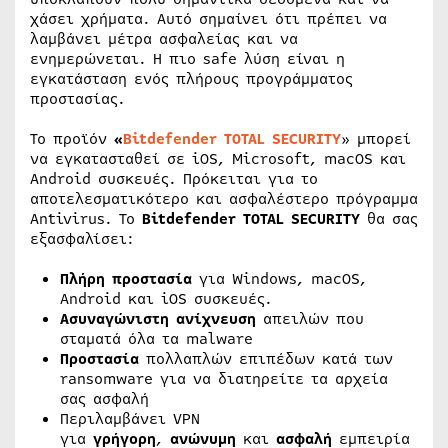
χάσει χρήματα. Αυτό σημαίνει ότι πρέπει να
λαμβάνει μέτρα ασφαλείας και να
ενημερώνεται. Η πιο safe λύση είναι η
εγκατάσταση ενός πλήρους προγράμματος
προστασίας.
Το προϊόν
«
Bitdefender TOTAL SECURITY
» μπορεί
να εγκατασταθεί σε iOS, Microsoft, macOS και
Android συσκευές. Πρόκειται για το
αποτελεσματικότερο και ασφαλέστερο πρόγραμμα
Antivirus. Το
Bitdefender TOTAL SECURITY
θα σας
εξασφαλίσει:
Πλήρη
προστασία
για Windows, macOS,
Android και iOS συσκευές.
Ασυναγώνιστη
ανίχνευση
απειλών που
σταματά όλα τα malware
Προστασία
πολλαπλών επιπέδων κατά των
ransomware για να διατηρείτε τα αρχεία
σας ασφαλή
Περιλαμβάνει VPN
για
γρήγορη
,
ανώνυμη
και
ασφαλή
εμπειρία