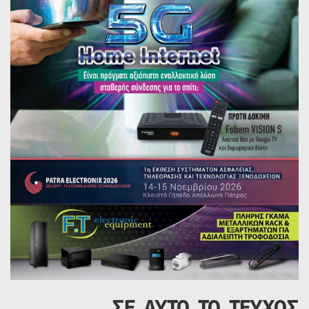
ΣΕ ΑΥΤΟ ΤΟ ΤΕΥΧΟΣ