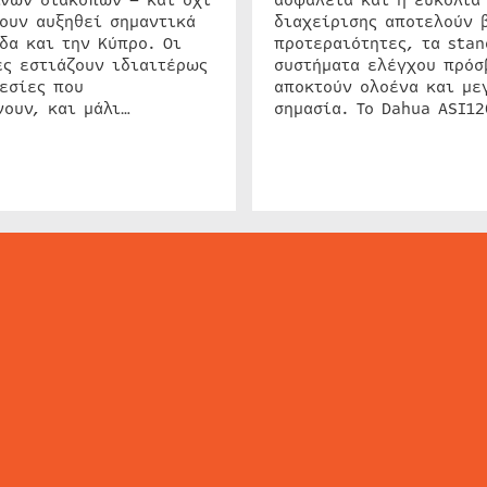
ουν αυξηθεί σημαντικά
διαχείρισης αποτελούν 
δα και την Κύπρο. Οι
προτεραιότητες, τα stan
ς εστιάζουν ιδιαιτέρως
συστήματα ελέγχου πρόσ
εσίες που
αποκτούν ολοένα και με
ουν, και μάλι…
σημασία. Το Dahua ASI1
ΕΙΔΗΣΕΙΣ
ΤΑ ΝΕΑ ΤΗΣ ΑΓΟΡΑΣ
SECURITY NEWS
INTERSEC NEWS
N