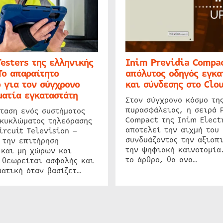
Testers της ελληνικής
Inim Previdia Compac
Το απαραίτητο
απόλυτος οδηγός εγκα
 για τον σύγχρονο
και σύνδεσης στο Clo
ατία εγκαταστάτη
Στον σύγχρονο κόσμο τη
πυρασφάλειας, η σειρά 
ταση ενός συστήματος
Compact της Inim Elect
 κυκλώματος τηλεόρασης
αποτελεί την αιχμή του 
ircuit Television –
συνδυάζοντας την αξιοπι
 την επιτήρηση
την ψηφιακή καινοτομία
 και μη χώρων και
το άρθρο, θα ανα…
 θεωρείται ασφαλής και
ατική όταν βασίζετ…