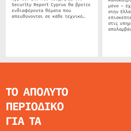
Security Report Cyprus θα βρείτε
μόνο – έχ
ενδιαφέροντα θέματα που
στην Ελλά
απευθύνονται σε κάθε τεχνικό…
επισκέπτε
στις υπηρ
απολαμβάν
ΤΟ ΑΠΟΛΥΤΟ
INFO
ΑΡΧΙΚΗ
ΠΕΡΙΟΔΙΚΟ
ΕΙΔΗΣΕΙΣ
ΑΡΘΡΟΓΡΦΙΑ
ΓΙΑ ΤΑ
E-MAG
SPECIAL EDITIO