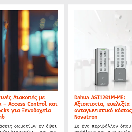
ινές Διακοπές με
Dahua ASI1201M-ME:
 – Access Control και
Αξιοπιστία, ευελιξία 
cks για Ξενοδοχεία
ανταγωνιστικό κόστος
nb
Novatron
ιάσεις δωματίων εν όψει
Σε ένα περιβάλλον όπου
ινών διακοπών – και όχι
ασφάλεια και η ευκολία