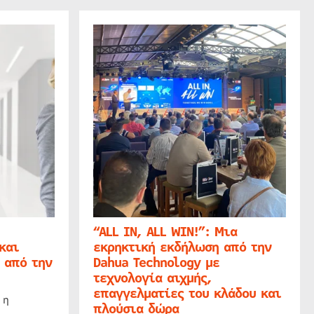
“ALL IN, ALL WIN!”: Μια
και
εκρηκτική εκδήλωση από την
 από την
Dahua Technology με
τεχνολογία αιχμής,
επαγγελματίες του κλάδου και
 η
πλούσια δώρα