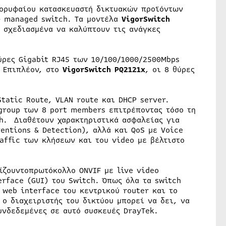
κορυφαίου κατασκευαστή δικτυακών προϊόντων
+ managed switch. Τα μοντέλα
VigorSwitch
 σχεδιασμένα να καλύπτουν τις ανάγκες
ρες Gigabit RJ45 των 10/100/1000/2500Mbps
. Επιπλέον, στο
VigorSwitch
PQ2121x
, οι 8 θύρες
tatic Route, VLAN route και DHCP server.
 group των 8 port members επιτρέποντας τόσο τη
ch. Διαθέτουν χαρακτηριστικά ασφαλείας για
entions & Detection), αλλά και QoS με Voice
raffic των κλήσεων και του video με βέλτιστο
ζουντοπρωτόκολλο ONVIF με live video
rface (GUI) του Switch. Όπως όλα τα switch
 web interface του κεντρικού router και το
 ο διαχειριστής του δικτύου μπορεί να δει, να
υνδεδεμένες σε αυτό συσκευές DrayTek.