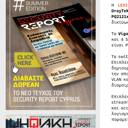
Η
LEXI
DrayTe
PQ212
δικτύω
Τα
Vig
και 4 
είναι 
Τα swi
Επιπλέ
δημιου
την απ
VLAN κ
διαμοι
Επιπλέ
stream
και ac
λογισμ
παραμε