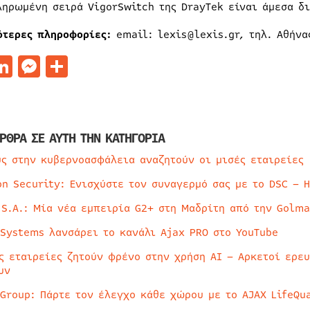
ληρωμένη σειρά VigorSwitch της DrayTek είναι άμεσα δι
ότερες πληροφορίες:
email: lexis@lexis.gr, τηλ. Αθήνας
acebook
LinkedIn
Messenger
Μοιραστείτε
ΡΘΡΑ ΣΕ ΑΥΤΗ ΤΗΝ ΚΑΤΗΓΟΡΙΑ
ύς στην κυβερνοασφάλεια αναζητούν οι μισές εταιρείες
on Security: Ενισχύστε τον συναγερμό σας με το DSC – 
 S.A.: Μία νέα εμπειρία G2+ στη Μαδρίτη από την Golma
 Systems λανσάρει το κανάλι Ajax PRO στο YouTube
ς εταιρείες ζητούν φρένο στην χρήση AI – Αρκετοί ερε
υν
 Group: Πάρτε τον έλεγχο κάθε χώρου με το AJAX LifeQua