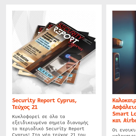
Security Report Cyprus,
Καλοκαιρ
Τεύχος 21
Ασφάλεια
Smart Lo
Κυκλοφορεί σε όλα τα
και Airb
εξειδικευμένα σημεία διανομής
το περιοδικό Security Report
Οι ενοικ
Cyprus! Στο νέο τεύχος 21 του
καλοκαιρ