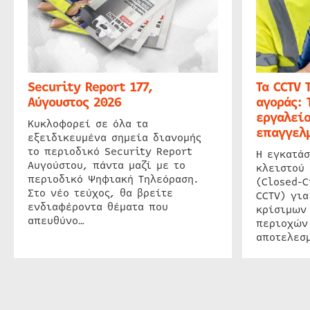
Security Report 177,
Τα CCTV 
Αύγουστος 2026
αγοράς: 
εργαλείο
Κυκλοφορεί σε όλα τα
επαγγελμ
εξειδικευμένα σημεία διανομής
το περιοδικό Security Report
Η εγκατάσ
Αυγούστου, πάντα μαζί με το
κλειστού
περιοδικό Ψηφιακή Τηλεόραση.
(Closed-C
Στο νέο τεύχος, θα βρείτε
CCTV) για
ενδιαφέροντα θέματα που
κρίσιμων
απευθύνο…
περιοχών
αποτελεσμ