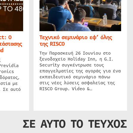
t: Ο
Τεχνικό σεμινάριο εφ’ όλης
τάστασης
της RISCO
ud
Την Παρασκευή 26 Ιουνίου στο
ξενοδοχείο Holiday Inn, η G.I.
ς
Security συγκέντρωσε τους
Previdia
επαγγελματίες της αγοράς για ένα
ronics
εκπαιδευτικό σεμινάριο πάνω
δόρατος,
στις νέες λύσεις ασφαλείας της
στία με
RISCO Group. Video &…
. Σε αυτό
ΣΕ ΑΥΤΟ ΤΟ ΤΕΥΧΟΣ