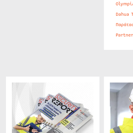
Olympi
Dahua 
Παράτα
Partne