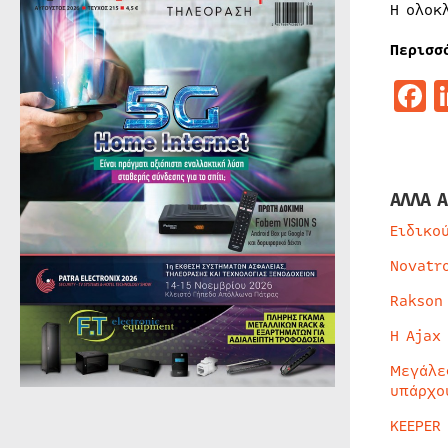
Η ολοκ
Περισσ
F
ΑΛΛΑ Α
Ειδικο
Novatr
Rakson
Η Ajax
Μεγάλε
υπάρχο
KEEPER