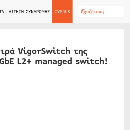
ΤΑ
ΑΙΤΗΣΗ ΣΥΝΔΡΟΜΗΣ
CYPRUS
ειρά VigorSwitch της
5GbE L2+ managed switch!