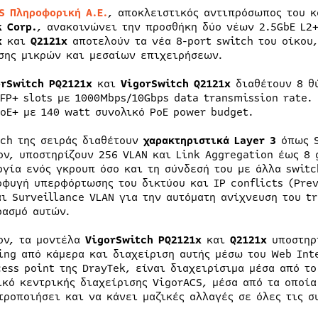
S Πληροφορική Α.Ε.
, αποκλειστικός αντιπρόσωπος του 
k
Corp.
, ανακοινώνει την προσθήκη δύο νέων 2.5GbE L2
1x
και
Q2121x
αποτελούν τα νέα 8-port switch του οίκου,
σης μικρών και μεσαίων επιχειρήσεων.
orSwitch
PQ2121x
και
VigorSwitch
Q2121x
διαθέτουν 8 θύ
SFP+ slots με 1000Mbps/10Gbps data transmission rate
PoE+ με 140 watt συνολικό PoE power budget.
tch της σειράς διαθέτουν
χαρακτηριστικά
Layer
3
όπως S
ον, υποστηρίζουν 256 VLAN και Link Aggregation έως 8
ργία ενός γκρουπ όσο και τη σύνδεσή του με άλλα swit
οφυγή υπερφόρτωσης του δικτύου και IP conflicts (Prev
αι Surveillance VLAN για την αυτόματη ανίχνευση του t
ρασμό αυτών.
ον, τα μοντέλα
VigorSwitch
PQ2121x
και
Q2121x
υποστηρί
ing από κάμερα και διαχείριση αυτής μέσω του Web Inte
cess point της DrayTek, είναι διαχειρίσιμα μέσα από το
ικό κεντρικής διαχείρισης VigorACS, μέσα από τα οποία
τροποιήσει και να κάνει μαζικές αλλαγές σε όλες τις σ