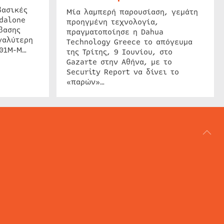
βασικές
Μία λαμπερή παρουσίαση, γεμάτη
dalone
προηγμένη τεχνολογία,
βασης
πραγματοποίησε η Dahua
γαλύτερη
Technology Greece το απόγευμα
201M-M…
της Τρίτης, 9 Ιουνίου, στο
Gazarte στην Αθήνα, με το
Security Report να δίνει το
«παρών»…
ΑΡΘΟΓΡΑΦΙΑ
REVIEWS
ACCESS CONTROL
IP SECURITY
ΕΓΚΑΤΑΣΤΑΣΕΙΣ
CCTV