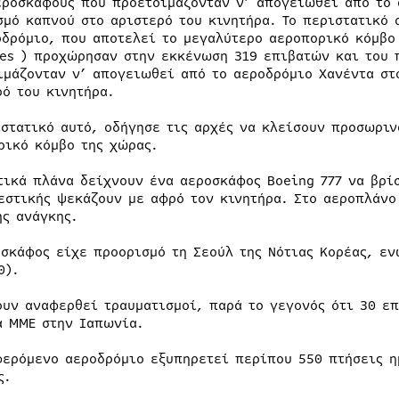
εροσκάφους που προετοιμάζονταν ν’ απογειωθεί από το 
σμό καπνού στο αριστερό του κινητήρα. Το περιστατικό 
οδρόμιο, που αποτελεί το μεγαλύτερο αεροπορικό κόμβο
nes ) προχώρησαν στην εκκένωση 319 επιβατών και του
ιμάζονταν ν’ απογειωθεί από το αεροδρόμιο Χανέντα στ
ρό του κινητήρα.
ιστατικό αυτό, οδήγησε τις αρχές να κλείσουν προσωριν
ρικό κόμβο της χώρας.
τικά πλάνα δείχνουν ένα αεροσκάφος Boeing 777 να βρί
εστικής ψεκάζουν με αφρό τον κινητήρα. Στο αεροπλάνο
ης ανάγκης.
οσκάφος είχε προορισμό τη Σεούλ της Νότιας Κορέας, εν
0).
ουν αναφερθεί τραυματισμοί, παρά το γεγονός ότι 30 ε
ά ΜΜΕ στην Ιαπωνία.
φερόμενο αεροδρόμιο εξυπηρετεί περίπου 550 πτήσεις η
ς.