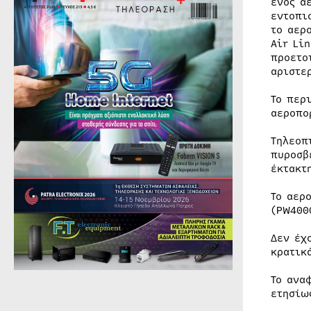
ενός α
εντοπι
το αερ
Air Li
προετο
αριστε
Το περ
αεροπο
Τηλεοπ
πυροσβ
έκτακτ
Το αερ
(PW400
Δεν έχ
κρατικ
Το ανα
ετησίω