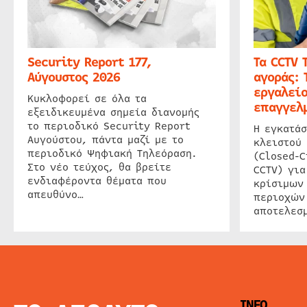
Security Report 177,
Τα CCTV 
Αύγουστος 2026
αγοράς: 
εργαλείο
Κυκλοφορεί σε όλα τα
επαγγελμ
εξειδικευμένα σημεία διανομής
το περιοδικό Security Report
Η εγκατάσ
Αυγούστου, πάντα μαζί με το
κλειστού
περιοδικό Ψηφιακή Τηλεόραση.
(Closed-C
Στο νέο τεύχος, θα βρείτε
CCTV) για
ενδιαφέροντα θέματα που
κρίσιμων
απευθύνο…
περιοχών
αποτελεσμ
INFO