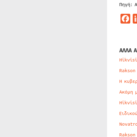
Πηγή: 
F
ΑΛΛΑ Α
Hikvis
Rakson
Η κυβε
Ακόμη 
Hikvis
Ειδικο
Novatr
Rakson