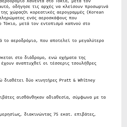
αεροδρόμιο Χανέντα στο Τόκιο, μετά τον
αυτό, οδήγησε τις αρχές να κλείσουν προσωρινά
 της χώραςΟι κορεατικές αερογραμμές (Korean
 πληρώματος ενός αεροσκάφους που
ο Τόκιο, μετά τον εντοπισμό καπνού στο
ά το αεροδρόμιο, που αποτελεί το μεγαλύτερο
σκεται στο διάδρομο, ενώ οχήματα της
 έχουν αναπτυχθεί οι τέσσερις τσουλήθρες
ώ διαθέτει δύο κινητήρες Pratt & Whitney
πιβάτες αισθάνθηκαν αδιαθεσία, σύμφωνα με τα
μερησίως, διακινώντας 75 εκατ. επιβάτες,