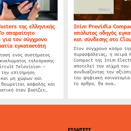
Testers της ελληνικής
Inim Previdia Compac
Το απαραίτητο
απόλυτος οδηγός εγκα
 για τον σύγχρονο
και σύνδεσης στο Clo
ατία εγκαταστάτη
Στον σύγχρονο κόσμο τη
πυρασφάλειας, η σειρά 
ταση ενός συστήματος
Compact της Inim Elect
 κυκλώματος τηλεόρασης
αποτελεί την αιχμή του 
ircuit Television –
συνδυάζοντας την αξιοπι
 την επιτήρηση
την ψηφιακή καινοτομία
 και μη χώρων και
το άρθρο, θα ανα…
 θεωρείται ασφαλής και
ατική όταν βασίζετ…
ΕΙΔΗΣΕΙΣ