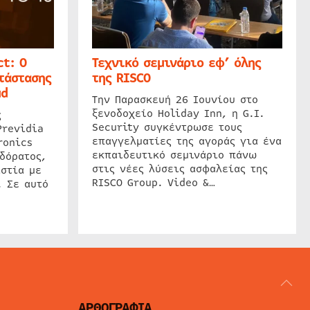
t: Ο
Τεχνικό σεμινάριο εφ’ όλης
τάστασης
της RISCO
ud
Την Παρασκευή 26 Ιουνίου στο
ξενοδοχείο Holiday Inn, η G.I.
ς
Security συγκέντρωσε τους
Previdia
επαγγελματίες της αγοράς για ένα
ronics
εκπαιδευτικό σεμινάριο πάνω
δόρατος,
στις νέες λύσεις ασφαλείας της
στία με
RISCO Group. Video &…
. Σε αυτό
ΑΡΘΟΓΡΑΦΙΑ