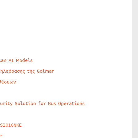
lan AI Models
τηλεόρασης της Golmar
θέσεων
urity Solution for Bus Operations
HS2016NKE
r