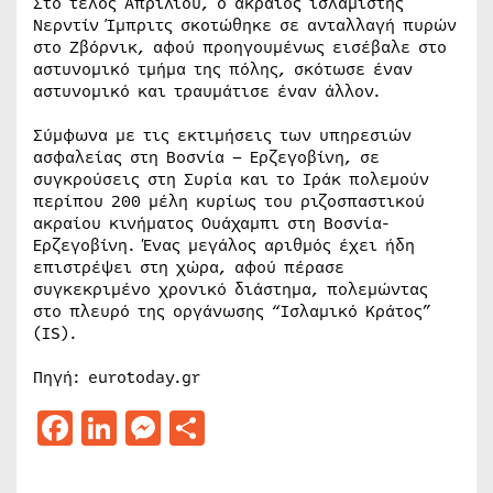
Στο τέλος Απριλίου, ο ακραίος ισλαμιστής
Νερντίν Ίμπριτς σκοτώθηκε σε ανταλλαγή πυρών
στο Ζβόρνικ, αφού προηγουμένως εισέβαλε στο
αστυνομικό τμήμα της πόλης, σκότωσε έναν
αστυνομικό και τραυμάτισε έναν άλλον.
Σύμφωνα με τις εκτιμήσεις των υπηρεσιών
ασφαλείας στη Βοσνία – Ερζεγοβίνη, σε
συγκρούσεις στη Συρία και το Ιράκ πολεμούν
περίπου 200 μέλη κυρίως του ριζοσπαστικού
ακραίου κινήματος Ουάχαμπι στη Βοσνία-
Ερζεγοβίνη. Ένας μεγάλος αριθμός έχει ήδη
επιστρέψει στη χώρα, αφού πέρασε
συγκεκριμένο χρονικό διάστημα, πολεμώντας
στο πλευρό της οργάνωσης “Ισλαμικό Κράτος”
(IS).
Πηγή: eurotoday.gr
Facebook
LinkedIn
Messenger
Μοιραστείτε