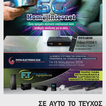
ΣΕ ΑΥΤΟ ΤΟ ΤΕΥΧΟΣ