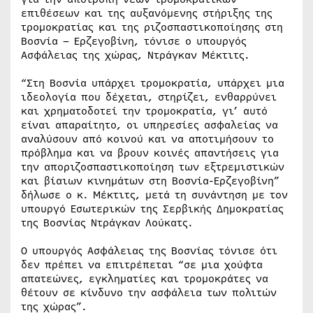
επιθέσεων και της αυξανόμενης στήριξης της
τρομοκρατίας και της ριζοσπαστικοποίησης στη
Βοσνία – Ερζεγοβίνη, τόνισε ο υπουργός
Ασφάλειας της χώρας, Ντράγκαν Μέκτιτς.
“Στη Βοσνία υπάρχει τρομοκρατία, υπάρχει μια
ιδεολογία που δέχεται, στηρίζει, ενθαρρύνει
και χρηματοδοτεί την τρομοκρατία, γι’ αυτό
είναι απαραίτητο, οι υπηρεσίες ασφαλείας να
αναλύσουν από κοινού και να αποτιμήσουν το
πρόβλημα και να βρουν κοινές απαντήσεις για
την αποριζοσπαστικοποίηση των εξτρεμιστικών
και βίαιων κινημάτων στη Βοσνία-Ερζεγοβίνη”
δήλωσε ο κ. Μέκτιτς, μετά τη συνάντηση με τον
υπουργό Εσωτερικών της Σερβικής Δημοκρατίας
της Βοσνίας Ντράγκαν Λούκατς.
Ο υπουργός Ασφάλειας της Βοσνίας τόνισε ότι
δεν πρέπει να επιτρέπεται “σε μια χούφτα
απατεώνες, εγκληματίες και τρομοκράτες να
θέτουν σε κίνδυνο την ασφάλεια των πολιτών
της χώρας”.