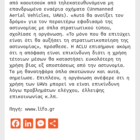
από καουτσούκ από τηλεκατευθυνόμενα μη
επανδρωμένα εναέρια οχήματα (Unmanned
Aerial Vehicles, UAVs). «Αυτό θα ανοίξει τον
δρόμο» για τον περαιτέρω εφοδιασμό της
αστυνομίας με όπλα στρατιωτικού τύπου,
σχολίασε η οργάνωση. «Το μόνο που θα επιτύχει
είναι ότι θα αυξήσει τη στρατιωτικοποίηση της
αστυνομίας», πρόσθεσε. Η ACLU επισήμανε ακόμη
ότι η απόφαση είναι επικίνδυνη διότι η χρήση
τέτοιων μέσων θα καταστήσει ευκολότερη τη
χρήση βίας εξ αποστάσεως από την αστυνομία.
Τα μη θανατηφόρα όπλα σκοτώνουν και αυτά,
σημείωσε. Επιπλέον, η οργάνωση ανέφερε ότι η
χρήση των UAVs μπορεί να είναι επικίνδυνη
λόγω προβλημάτων ελέγχου, έλλειψης
επικοινωνίας κ.λπ.
Πηγή: www.lifo.gr
Facebook
LinkedIn
Messenger
Μοιραστείτε