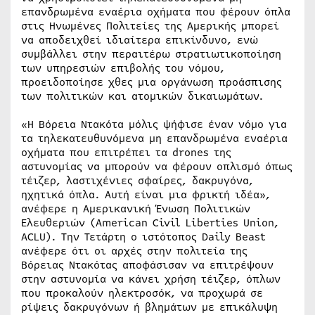
επανδρωμένα εναέρια οχήματα που φέρουν όπλα
στις Ηνωμένες Πολιτείες της Αμερικής μπορεί
να αποδειχθεί ιδιαίτερα επικίνδυνο, ενώ
συμβάλλει στην περαιτέρω στρατιωτικοποίηση
των υπηρεσιών επιβολής του νόμου,
προειδοποίησε χθες μια οργάνωση προάσπισης
των πολιτικών και ατομικών δικαιωμάτων.
«Η Βόρεια Ντακότα μόλις ψήφισε έναν νόμο για
τα τηλεκατευθυνόμενα μη επανδρωμένα εναέρια
οχήματα που επιτρέπει τα drones της
αστυνομίας να μπορούν να φέρουν οπλισμό όπως
τέιζερ, λαστιχένιες σφαίρες, δακρυγόνα,
ηχητικά όπλα. Αυτή είναι μια φρικτή ιδέα»,
ανέφερε η Αμερικανική Ένωση Πολιτικών
Ελευθεριών (American Civil Liberties Union,
ACLU). Την Τετάρτη ο ιστότοπος Daily Beast
ανέφερε ότι οι αρχές στην πολιτεία της
Βόρειας Ντακότας αποφάσισαν να επιτρέψουν
στην αστυνομία να κάνει χρήση τέιζερ, όπλων
που προκαλούν ηλεκτροσόκ, να προχωρά σε
ρίψεις δακρυγόνων ή βλημάτων με επικάλυψη