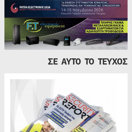
ΣΕ ΑΥΤΟ ΤΟ ΤΕΥΧΟΣ