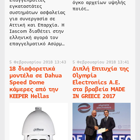
επαγγελματίες
όγκο αρχείων υψηλής
εγκαταστάτες
ποιότ…
συστημάτων ασφαλείας
για συνεργασία σε
Αττική και Επαρχία. Η
Iascom διαθέτει στην
ελληνική αγορά τον
επαγγελματικό Ασύρμ…
5 Φεβρουαρίου 2018 13:43
5 Φεβρουαρίου 2018 13:41
18 διαφορετικά
Διπλή Επιτυχία της
μοντέλα σε Dahua
Olympia
Speed Dome
Electronics A.E.
κάμερες από την
στα βραβεία MADE
KEEPER Hellas
IN GREECE 2017