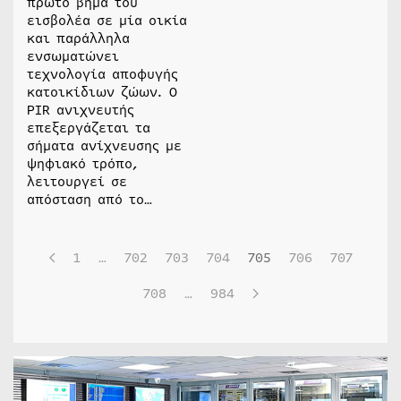
πρώτο βήμα του
εισβολέα σε μία οικία
και παράλληλα
ενσωματώνει
τεχνολογία αποφυγής
κατοικίδιων ζώων. Ο
PIR ανιχνευτής
επεξεργάζεται τα
σήματα ανίχνευσης με
ψηφιακό τρόπο,
λειτουργεί σε
απόσταση από το…
1
…
702
703
704
705
706
707
708
…
984