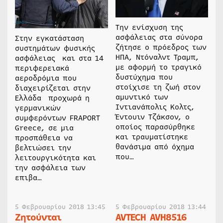
Την ενίσχυση της
ασφάλειας στα σύνορα
Στην εγκατάσταση
ζήτησε ο πρόεδρος των
συστημάτων φυσικής
ΗΠΑ, Ντόναλντ Τραμπ,
ασφάλειας και στα 14
με αφορμή το τραγικό
περιφερειακά
δυστύχημα που
αεροδρόμια που
στοίχισε τη ζωή στον
διαχειρίζεται στην
αμυντικό των
Ελλάδα προχωρά η
Ιντιανάπολις Κολτς,
γερμανικών
Έντουιν Τζάκσον, ο
συμφερόντων FRAPORT
οποίος παρασύρθηκε
Greece, σε μια
και τραυματίστηκε
προσπάθεια να
θανάσιμα από όχημα
βελτιώσει την
που…
λειτουργικότητα και
την ασφάλεια των
επιβα…
5 Φεβρουαρίου 2018 13:45
5 Φεβρουαρίου 2018 13:44
Ζητούνται
AVTECH AVH8516