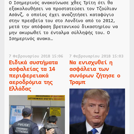
Ο Ισημερινός ανακοίνωσε χθες Τρίτη ότι θα
εξακολουθήσει να προστατεύσει τον Τζούλιαν
Ασάνζ, ο οποίος έχει αναζητήσει καταφύγιο
στην πρεσβεία του στο Λονδίνο από το 2012,
μετά την απόφαση βρετανικού δικαστηρίου να
μην ακυρωθεί το ένταλμα σύλληψής του. Ο
Ισημερινός ανακο…
7 Φεβρουαρίου 2018 15:06
7 Φεβρουαρίου 2018 15:03
Ειδικά συστήματα
Να ενισχυθεί η
ασφαλείας τα 14
ασφάλεια των
περιφερειακά
συνόρων ζήτησε ο
αεροδρόμια της
Τραμπ
Ελλάδας