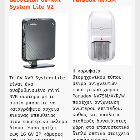
System Lite V2
Η κορυφαία
βιομηχανικού τύπου
Τo GV-NVR System Lite
σειρά ανιχνευτών
είναι ένα
εσωτερικού χώρου
αναβαθμισμένο mini
Paradox NV75M/X/R/W
NVR σύστημα με το
παρέχει ανίχνευση
οποίο μπορείτε να
ανώτερου επιπέδου,
καταγράφετε αρχεία
καθώς και απόλυτα
εικόνας απευθείας
σταθερές δυνατότητες
στον εσωτερικό σκληρό
χάρη στα επαναστατικά
δίσκο. Υποστηρίζει
διπλά οπτικά στοιχεία
έως 16 GV IP κάμερες
ανακλαστήρων