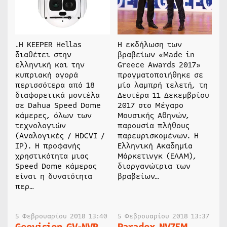
.H KEEPER Hellas
Η εκδήλωση των
διαθέτει στην
βραβείων «Made in
ελληνική και την
Greece Awards 2017»
κυπριακή αγορά
πραγματοποιήθηκε σε
περισσότερα από 18
μία λαμπρή τελετή, τη
διαφορετικά μοντέλα
Δευτέρα 11 Δεκεμβρίου
σε Dahua Speed Dome
2017 στο Μέγαρο
κάμερες, όλων των
Μουσικής Αθηνών,
τεχνολογιών
παρουσία πλήθους
(Αναλογικές / HDCVI /
παρευρισκομένων. Η
IP). Η προφανής
Ελληνική Ακαδημία
χρηστικότητα μιας
Μάρκετινγκ (ΕΛΑΜ),
Speed Dome κάμερας
διοργανώτρια των
είναι η δυνατότητα
βραβείων…
περ…
5 Φεβρουαρίου 2018 13:40
5 Φεβρουαρίου 2018 13:37
Geovision GV-NVR
Paradox NV75M