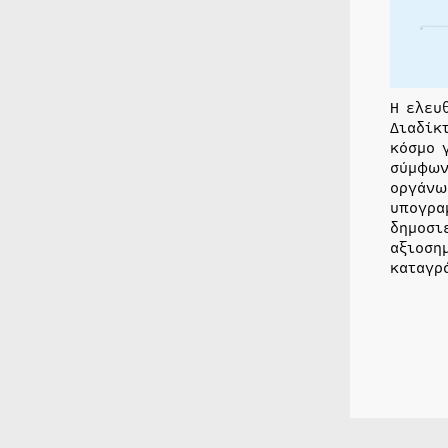
Η ελευ
Διαδίκ
κόσμο 
σύμφων
οργάνω
υπογρα
δημοσι
αξιοση
καταγρ