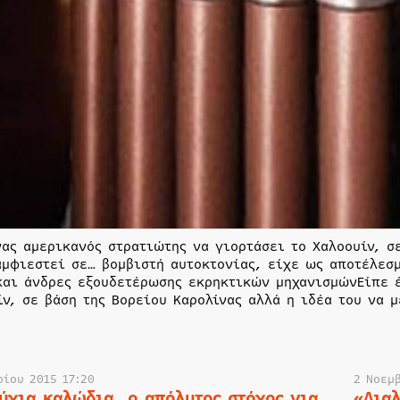
νας αμερικανός στρατιώτης να γιορτάσει το Χαλοουίν, σ
αμφιεστεί σε… βομβιστή αυτοκτονίας, είχε ως αποτέλεσ
και άνδρες εξουδετέρωσης εκρηκτικών μηχανισμώνΕίπε έ
ίν, σε βάση της Βορείου Καρολίνας αλλά η ιδέα του να 
ρίου 2015 17:20
2 Νοεμ
ύχια καλώδια, ο απόλυτος στόχος για
«Δια