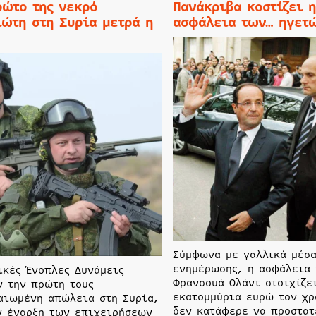
ρώτο της νεκρό
Πανάκριβα κοστίζει η
ιώτη στη Συρία μετρά η
ασφάλεια των… ηγετ
Σύμφωνα με γαλλικά μέσ
ενημέρωσης, η ασφάλεια 
ικές Ένοπλες Δυνάμεις
Φρανσουά Ολάντ στοιχίζε
ν την πρώτη τους
εκατομμύρια ευρώ τον χρ
αιωμένη απώλεια στη Συρία,
δεν κατάφερε να προστατ
ν έναρξη των επιχειρήσεων