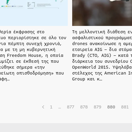
θερία έκφρασης στο
Τη μελλοντική διάθεση ε
τυο περιορίστηκε σε όλο τον
ασφαλιστικού προγράμματ
για πέμπτη συνεχή χρονιά,
drones ανακοίνωσε η αμε
α με τη μη κυβερνητική
εταιρεία AIG – δια στόμ
ση Freedom House, η οποία
Brady (CTO, AIG) – κατά 
μμίζει σε έκθεσή της που
διάρκεια του συνεδρίου 
εύθηκε σήμερα «την
OpenWorld 2015. Υψηλόβα
μείωτη οπισθοδρόμηση» που
στέλεχος της American I
άφη…
Group και κ…
1
…
877
878
879
880
881