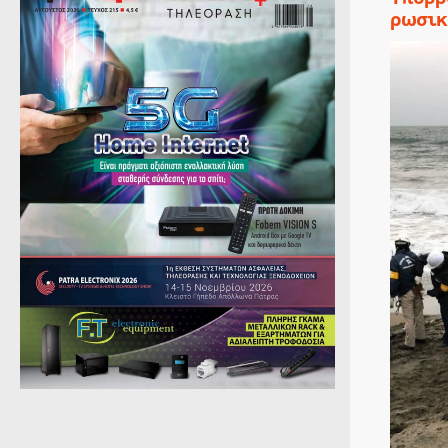
ρωσικ