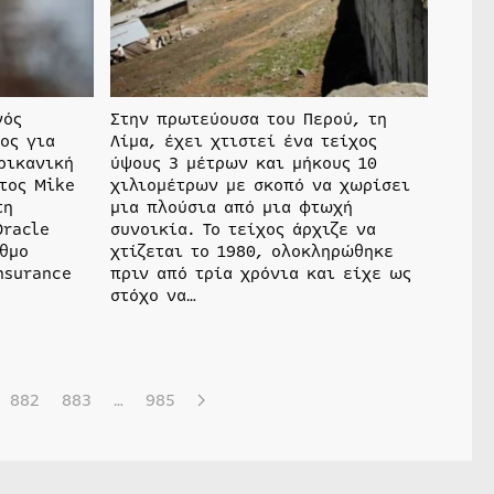
νός
Στην πρωτεύουσα του Περού, τη
ος για
Λίμα, έχει χτιστεί ένα τείχος
ρικανική
ύψους 3 μέτρων και μήκους 10
ατος Mike
χιλιομέτρων με σκοπό να χωρίσει
τη
μια πλούσια από μια φτωχή
Oracle
συνοικία. Το τείχος άρχιζε να
θμο
χτίζεται το 1980, ολοκληρώθηκε
nsurance
πριν από τρία χρόνια και είχε ως
στόχο να…
882
883
…
985