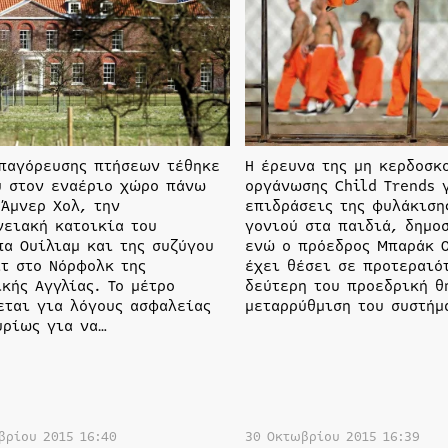
παγόρευσης πτήσεων τέθηκε
Η έρευνα της μη κερδοσκ
ύ στον εναέριο χώρο πάνω
οργάνωσης Child Trends 
 Άμνερ Χολ, την
επιδράσεις της φυλάκιση
νειακή κατοικία του
γονιού στα παιδιά, δημο
πα Ουίλιαμ και της συζύγου
ενώ ο πρόεδρος Μπαράκ 
ιτ στο Νόρφολκ της
έχει θέσει σε προτεραιό
κής Αγγλίας. Το μέτρο
δεύτερη του προεδρική θ
εται για λόγους ασφαλείας
μεταρρύθμιση του συστήμ
υρίως για να…
βρίου 2015 16:40
30 Οκτωβρίου 2015 16:39