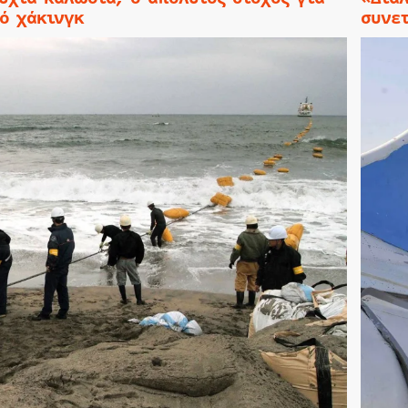
ό χάκινγκ
συνετ