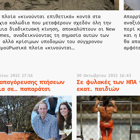
 πλοία «κινούνται επιθετικά» κοντά στα
Απορρ
χια καλώδια που μεταφέρουν σχεδόν όλη την
αναξιό
μια διαδικτυακή κίνηση, αποκαλύπτουν οι New
περί κ
imes, αναδεικνύοντας τη σημασία αυτών των
και η 
 αλλά κρίσιμων υποδομών του σύγχρονου
θα απ
σμούΡωσικά πλοία «κινούνται…
αμφότ
ρίου 2015 17:16
30 Οκτωβρίου 2015 16:43
απαγόρευσης πτήσεων
Σε φυλακές των ΗΠΑ 
ια σε… παπαράτσι
εκατ. παιδιών