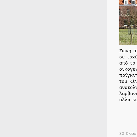
Ζώνη α
σε ισχ
από το
οικογε
πρίγκι
του Κέ
ανατολι
λαμβάν
αλλά κ
30 Οκτω