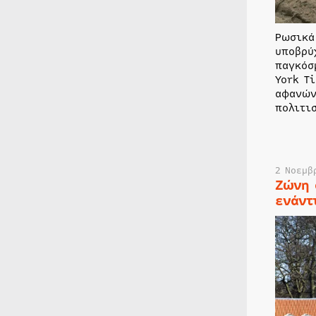
Ρωσικά
υποβρύ
παγκόσ
York T
αφανών
πολιτι
2 Νοεμβ
Ζώνη 
ενάντ