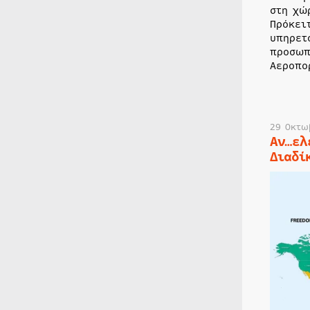
στη χώ
Πρόκει
υπηρετ
προσωπ
Αεροπο
29 Οκτω
Αν…ελ
Διαδί