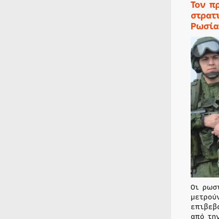
Τον π
στρατ
Ρωσία
Οι ρωσ
μετρού
επιβεβ
από τη