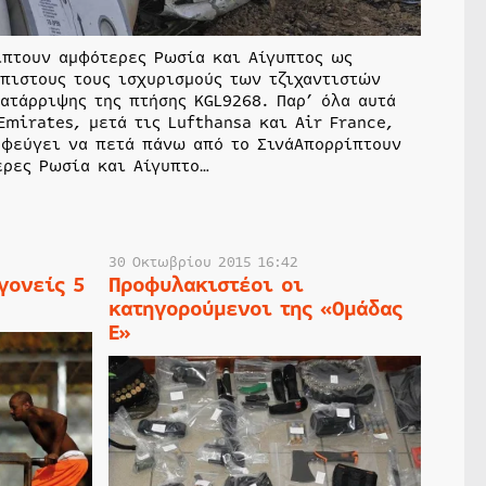
ίπτουν αμφότερες Ρωσία και Αίγυπτος ως
πιστους τους ισχυρισμούς των τζιχαντιστών
ατάρριψης της πτήσης KGL9268. Παρ’ όλα αυτά
Emirates, μετά τις Lufthansa και Air France,
οφεύγει να πετά πάνω από το ΣινάΑπορρίπτουν
ερες Ρωσία και Αίγυπτο…
30 Οκτωβρίου 2015 16:42
γονείς 5
Προφυλακιστέοι οι
κατηγορούμενοι της «Ομάδας
Ε»