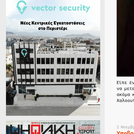
Είπε έ
να μετ
ακόμα 
Χαλοου
2 Νοεμβ
Υποβρ