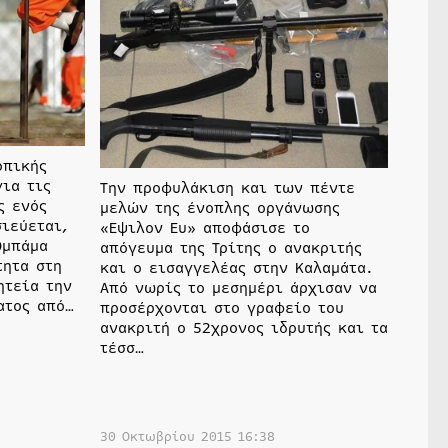
οπικής
για τις
Την προφυλάκιση και των πέντε
ς ενός
μελών της ένοπλης οργάνωσης
σιεύεται,
«Εψιλον Ευ» αποφάσισε το
Ομπάμα
απόγευμα της Τρίτης ο ανακριτής
τητα στη
και ο εισαγγελέας στην Καλαμάτα.
ητεία την
Από νωρίς το μεσημέρι άρχισαν να
ατος από…
προσέρχονται στο γραφείο του
ανακριτή ο 52χρονος ιδρυτής και τα
τέσσ…
30 Οκτωβρίου 2015 16:38