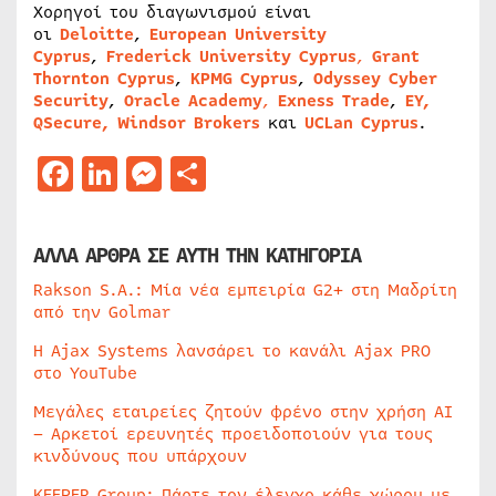
Χορηγοί του διαγωνισμού είναι
οι
Deloitte
,
European University
Cyprus
,
Frederick University Cyprus
,
Grant
Thornton Cyprus
,
KPMG Cyprus
,
Odyssey Cyber
Security
,
Oracle Academy
,
Εxness Τrade
,
ΕΥ
,
QSecure,
Windsor Brokers
και
UCLan Cyprus
.
Facebook
LinkedIn
Messenger
Μοιραστείτε
ΑΛΛΑ ΑΡΘΡΑ ΣΕ ΑΥΤΗ ΤΗΝ ΚΑΤΗΓΟΡΙΑ
Rakson S.A.: Μία νέα εμπειρία G2+ στη Μαδρίτη
από την Golmar
Η Ajax Systems λανσάρει το κανάλι Ajax PRO
στο YouTube
Μεγάλες εταιρείες ζητούν φρένο στην χρήση AI
– Αρκετοί ερευνητές προειδοποιούν για τους
κινδύνους που υπάρχουν
KEEPER Group: Πάρτε τον έλεγχο κάθε χώρου με