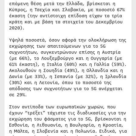
επόμενη θέση μετά την Ελλάδα, βρίσκεται η
Κύπρος, η Τσεχία και Σλοβακία, με ποσοστό 67%
έκαστη (την αντίστοιχη επίδοση είχαν τα τρία
κράτη και με βάση τα στοιχεία του Δεκεμβρίου
2020).
Υψηλά ποσοστά, όσον αφορά την ολοκλήρωση της
εκχώρησης των απαιτούμενων για το 5G
συχνοτήτων, συγκεντρώνουν επίσης η Αυστρία
(με 66%), το Λουξεμβούργο και η Ουγγαρία (με
61% έκαστη), η Ιταλία (60%) και η Γαλλία (59%).
Ακολουθούν η Σουηδία (49%), η Ολλανδία και η
Δανία (με 33%), η Ισπανία (με 32%), η Ιρλανδία
(30%) και η Λετονία, όπου το ποσοστό της
απόδοσης των συχνοτήτων για το 5G ανέρχεται
σε 29%.
Στον αντίποδα των ευρωπαϊκών χωρών, που
έχουν “τρέξει” τάχιστα τις διαδικασίες για την
εκχώρηση του φάσματος για το 5G, βρίσκονται η
Εσθονία, η Λιθουανία, η Βουλγαρία, η Κροατία,
η Μάλτα, η Σλοβενία και η Πολωνία. Ειδικά, για