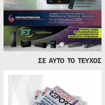
ΣΕ ΑΥΤΟ ΤΟ ΤΕΥΧΟΣ