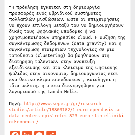
“Η πρόκληση έγκειται στη δημιουργία
προσφοράς ενός υβριδικού συστήματος
πολλαπλών μισθώσεων, ώστε οι επιχειρήσεις
να έχουν επιλογή μεταξύ του να δημιουργήσουν
δικές τους ψηφιακές υποδομές ή να
χρησιμοποιήσουν υπηρεσίες cloud. Η αύξηση της
συγκέντρωσης δεδομένων (data gravity) και η
συγκέντρωση εταιρειών τεχνολογίας σε μια
τοποθεσία (clustering) θα βοηθήσουν στη
διατήρηση ταλέντων, στην ανάπτυξη
εξειδίκευσης και στο κλείσιμο της ψηφιακής
ψαλίδας στην οικονομία, δημιουργώντας έτσι
ένα θετικό κλίμα επενδύσεων”, καταλήγει η
ίδια μελέτη, η οποία διενεργήθηκε για
λογαριασμό της Lamda Helix.
Πηγή:
http://www.sepe.gr/gr/research-
studies/article/18803162/1-euro-ependusis-se-
data-centers-epistrefei-823-euro-stin-elliniki-
oikonomia-/