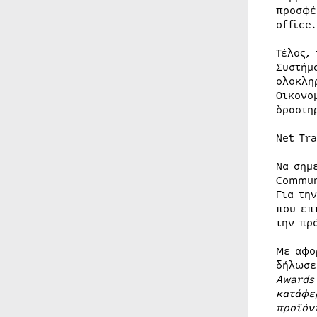
προσφέ
office.
Τέλος,
Συστήμ
ολοκλη
Οικονο
δραστη
Net Tr
Να σημ
Commun
Για τη
που επ
την πρ
Με αφο
δήλωσε
Awards
κατάφε
προϊόν