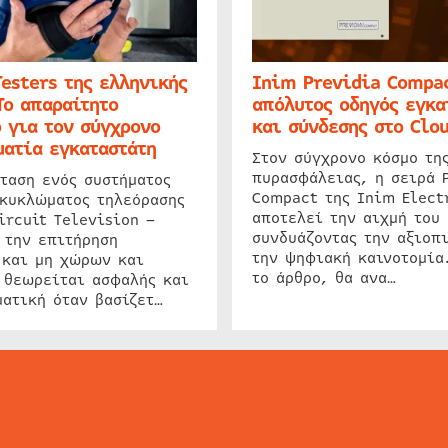
Testers της ελληνικής
Inim Previdia Compac
Το απαραίτητο
απόλυτος οδηγός εγκα
 για τον σύγχρονο
και σύνδεσης στο Clo
ατία εγκαταστάτη
Στον σύγχρονο κόσμο τη
πυρασφάλειας, η σειρά 
ταση ενός συστήματος
Compact της Inim Elect
 κυκλώματος τηλεόρασης
αποτελεί την αιχμή του 
ircuit Television –
συνδυάζοντας την αξιοπι
 την επιτήρηση
την ψηφιακή καινοτομία
 και μη χώρων και
το άρθρο, θα ανα…
 θεωρείται ασφαλής και
ατική όταν βασίζετ…
ΕΙΔΗΣΕΙΣ