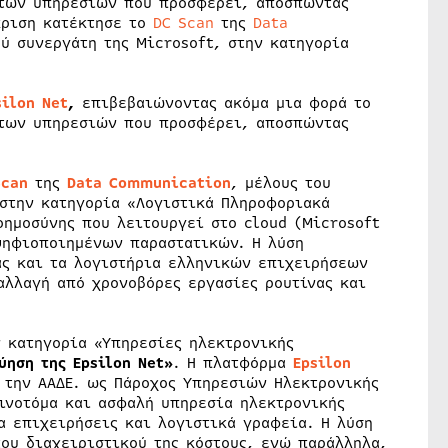
 των υπηρεσιών που προσφέρει, αποσπώντας
κριση κατέκτησε το
DC Scan
της
Data
ού συνεργάτη της Microsoft, στην κατηγορία
ilon Net
,
επιβεβαιώνοντας ακόμα μια φορά το
 των υπηρεσιών που προσφέρει, αποσπώντας
Scan
της
Data Communication
, μέλους του
 στην κατηγορία «Λογιστικά Πληροφοριακά
οημοσύνης που λειτουργεί στο cloud (Microsoft
ψηφιοποιημένων παραστατικών. Η λύση
άς και τα λογιστήρια ελληνικών επιχειρήσεων
αλλαγή από χρονοβόρες εργασίες ρουτίνας και
 κατηγορία «Υπηρεσίες ηλεκτρονικής
ύηση της Epsilon Net»
. Η πλατφόρμα
Epsilon
 την ΑΑΔΕ. ως Πάροχος Υπηρεσιών Ηλεκτρονικής
αινοτόμα και ασφαλή υπηρεσία ηλεκτρονικής
α επιχειρήσεις και λογιστικά γραφεία. Η λύση
του διαχειριστικού της κόστους, ενώ παράλληλα,