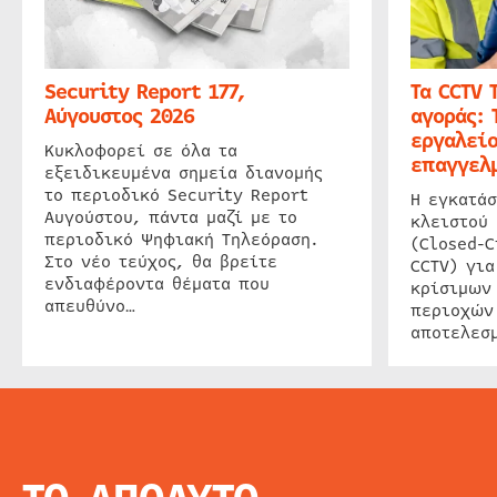
Security Report 177,
Τα CCTV 
Αύγουστος 2026
αγοράς: 
εργαλείο
Κυκλοφορεί σε όλα τα
επαγγελμ
εξειδικευμένα σημεία διανομής
το περιοδικό Security Report
Η εγκατάσ
Αυγούστου, πάντα μαζί με το
κλειστού
περιοδικό Ψηφιακή Τηλεόραση.
(Closed-C
Στο νέο τεύχος, θα βρείτε
CCTV) για
ενδιαφέροντα θέματα που
κρίσιμων
απευθύνο…
περιοχών
αποτελεσμ
INFO