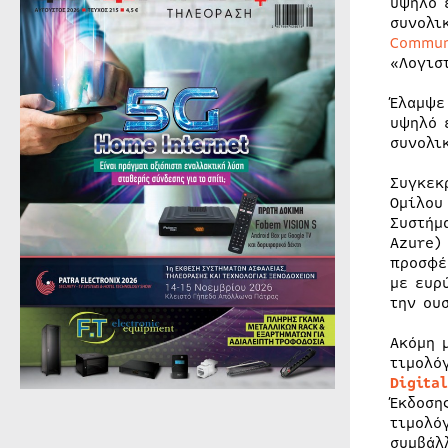
υψηλό 
συνολι
Commun
«Λογισ
Έλαμψε
υψηλό 
συνολι
Συγκεκ
Ομίλο
Συστήμ
Azure)
προσφέ
με ευρ
την ου
Ακόμη 
τιμολό
Digital
Έκδοση
τιμολό
συμβάλ