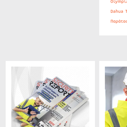
Olympi
Dahua 
Παράτα