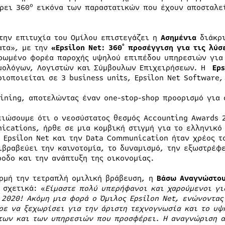
ο
ρει 360
εικόνα των παραστατικών που έχουν αποσταλεί
 την επιτυχία του Ομίλου επιστεγάζει η
Ασημένια
διάκρι
ατα», με την
«Epsilon Net: 360˚ προσέγγιση για τις λύσ
ρωμένο φορέα παροχής υψηλού επιπέδου υπηρεσιών για 
μολόγων, Λογιστών και Σύμβουλων Επιχειρήσεων. Η
Eps
ριοποιείται σε 3 business units, Epsilon Net Software,
aining, αποτελώντας έναν one-stop-shop προορισμό για 
ειώσουμε ότι ο νεοσύστατος θεσμός Accounting Awards 
ications, ήρθε σε μια κομβική στιγμή για το ελληνικό
ν Epsilon Net και την Data Communication ήταν χρέος τ
ιβραβεύει την καινοτομία, το δυναμισμό, την εξωστρέφε
όοδο και την ανάπτυξη της οικονομίας.
ρμή την τετραπλή ομιλική βράβευση, η
Βάσω Αναγνώστου
 σχετικά: «
Είμαστε πολύ υπερήφανοι και χαρούμενοι γι
 2020! Ακόμη μια φορά ο Όμιλος Epsilon Net, ενώνοντας
ρε να ξεχωρίσει για την άριστη τεχνογνωσία και το υψ
των και των υπηρεσιών που προσφέρει. Η αναγνώριση α