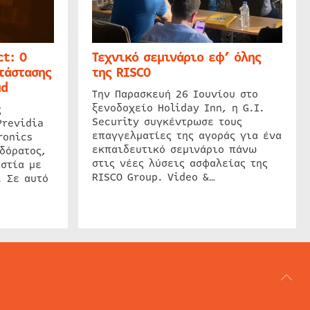
t: Ο
Τεχνικό σεμινάριο εφ’ όλης
τάστασης
της RISCO
ud
Την Παρασκευή 26 Ιουνίου στο
ξενοδοχείο Holiday Inn, η G.I.
ς
Security συγκέντρωσε τους
Previdia
επαγγελματίες της αγοράς για ένα
ronics
εκπαιδευτικό σεμινάριο πάνω
δόρατος,
στις νέες λύσεις ασφαλείας της
στία με
RISCO Group. Video &…
. Σε αυτό
ΑΡΘΟΓΡΑΦΙΑ