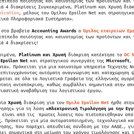
επίπεδο ποιότητας και καινοτομίας των προϊόντων και
κά 4 διακρίσεις Συγκεκριμένα, Platinum και Χρυσή διά
ication
, μέλους του Ομίλου Epsilon Net και στρατηγικ
τικά Πληροφοριακά Συστήματα».
 στα βραβεία
Accounting Awards
ο
Όμιλος εταιρειών Eps
επίπεδο ποιότητας και καινοτομίας των προϊόντων και
κά 4 διακρίσεις!
ριμένα,
Platinum και Χρυσή
διάκριση κατέκτησε το
DC 
υ
Epsilon Net
και στρατηγικού συνεργάτη της
Microsoft
,
ατα». Πρόκειται για μια καινοτόμα υπηρεσία Τεχνητής Ν
 επιτυγχάνoντας αυτόματη αναγνώριση και καταχώρηση 
ρεται σε όλα τα Λογιστικά Γραφεία της ελληνικής αγορ
ύτατη ανταπόκριση, καθώς συμβάλλει σημαντικά στην απ
σιαστική αναβάθμιση του λογιστικού έργου.
μία
Χρυσή
διάκριση για τον
Όμιλο Epsilon Net
ήρθε στην
γησης» για τη λύση
«Ηλεκτρονική Τιμολόγηση με την Εγγ
είναι από τις πρώτες λύσεις που πιστοποιήθηκαν από
ς. Πρόκειται για μία αυτοματοποιημένη, τεχνολογικά κ
γησης, που παρέχει απευθείας σύνδεση με την ΑΑΔΕ., γι
λει σημαντικά στη μείωση του χρόνου τιμολόγησης και 