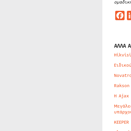
ομαδικ
F
ΑΛΛΑ Α
Hikvis
Ειδικο
Novatr
Rakson
Η Ajax
Μεγάλε
υπάρχο
KEEPER