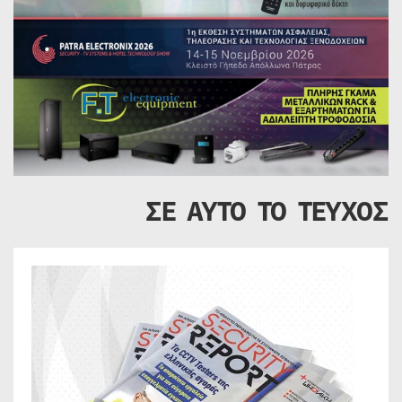
ΣΕ ΑΥΤΟ ΤΟ ΤΕΥΧΟΣ