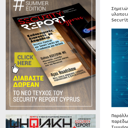
Σημειώ
υλοποι
Securi
Παράλλ
παρέδω
Συμμόρ