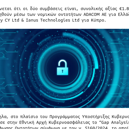
νεται ότι οι δύο συμβάσεις είναι, συνολικής αξίας €1.
ηθούν μέσω των νομικών οντοτήτων ADACOM AE για Ελλά
ty CY Ltd & Ianus Technologies Ltd για Κύπρο.
ηλα, στο πλαίσιο του Προγράμματος Υποστήριξης Κυβερν
σε στην Εθνική Αρχή Κυβερνοασφάλειας το “Gap Analysis
φωσης Οντοτήτων σύμφωνα με τον ν. 5160/2024, το οποί