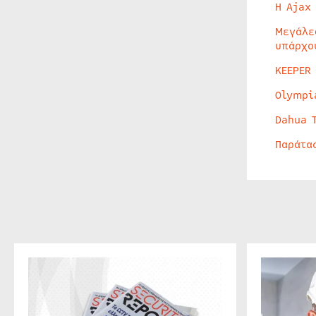
Η Ajax
Μεγάλε
υπάρχο
KEEPER
Olympi
Dahua 
Παράτα