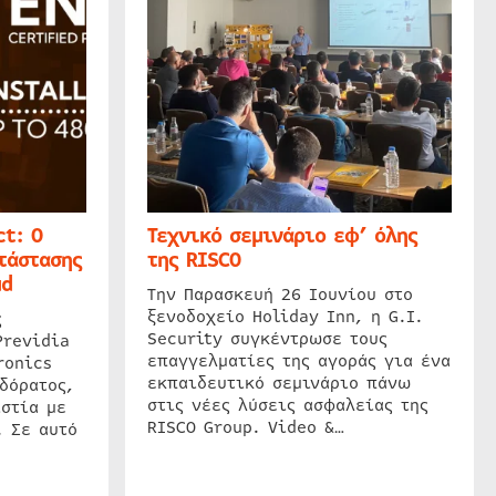
t: Ο
Τεχνικό σεμινάριο εφ’ όλης
τάστασης
της RISCO
ud
Την Παρασκευή 26 Ιουνίου στο
ξενοδοχείο Holiday Inn, η G.I.
ς
Security συγκέντρωσε τους
Previdia
επαγγελματίες της αγοράς για ένα
ronics
εκπαιδευτικό σεμινάριο πάνω
δόρατος,
στις νέες λύσεις ασφαλείας της
στία με
RISCO Group. Video &…
. Σε αυτό