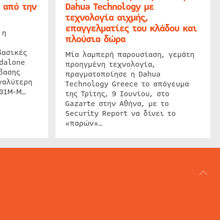
 από την
Dahua Technology με
τεχνολογία αιχμής,
επαγγελματίες του κλάδου και
 η
πλούσια δώρα
βασικές
Μία λαμπερή παρουσίαση, γεμάτη
dalone
προηγμένη τεχνολογία,
βασης
πραγματοποίησε η Dahua
γαλύτερη
Technology Greece το απόγευμα
201M-M…
της Τρίτης, 9 Ιουνίου, στο
Gazarte στην Αθήνα, με το
Security Report να δίνει το
«παρών»…
ΑΡΘΟΓΡΑΦΙΑ
REVIEWS