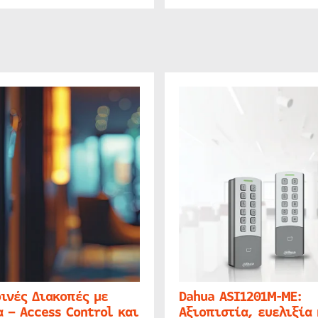
ινές Διακοπές με
Dahua ASI1201M-ME:
 – Access Control και
Αξιοπιστία, ευελιξία 