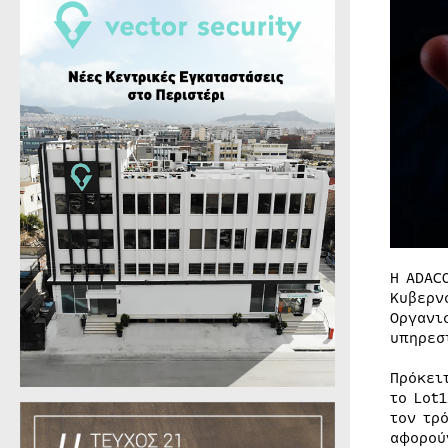
Η ADAC
Κυβερν
Οργανι
υπηρεσ
Πρόκει
το Lot
τον τρ
αφορού