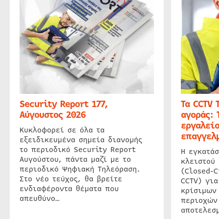
Security Report 177,
Τα CCTV 
Αύγουστος 2026
αγοράς: 
εργαλείο
Κυκλοφορεί σε όλα τα
επαγγελμ
εξειδικευμένα σημεία διανομής
το περιοδικό Security Report
Η εγκατάσ
Αυγούστου, πάντα μαζί με το
κλειστού
περιοδικό Ψηφιακή Τηλεόραση.
(Closed-C
Στο νέο τεύχος, θα βρείτε
CCTV) για
ενδιαφέροντα θέματα που
κρίσιμων
απευθύνο…
περιοχών
αποτελεσμ