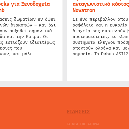
cks για Ξενοδοχεία
ανταγωνιστικό κόστος
nb
Novatron
ιάσεις δωματίων εν όψει
Σε ένα περιβάλλον όπου
ινών διακοπών – και όχι
ασφάλεια και η ευκολία
ουν αυξηθεί σημαντικά
διαχείρισης αποτελούν 
δα και την Κύπρο. Οι
προτεραιότητες, τα stan
ς εστιάζουν ιδιαιτέρως
συστήματα ελέγχου πρόσ
εσίες που
αποκτούν ολοένα και με
ουν, και μάλι…
σημασία. Το Dahua ASI1
ΕΙΔΗΣΕΙΣ
ΤΑ ΝΕΑ ΤΗΣ ΑΓΟΡΑΣ