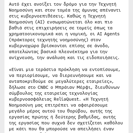
Αυτό έχει ανοίξει τον δρόμο για την Τεχνητή
Νοημοσύνη και στον τομέα της άμυνας απέναντι
στις κυβερνοεπιθέσεις. Καθώς η Τεχνητή
Νοημοσύνη (AI) ενσωματώνεται όλο και πιο
βαθιά στις επιχειρήσεις σε τομείς όπως τα
χρηματοοικονομικά και η νομική, οι AI Agents
(πράκτορες τεχνητής νοημοσύνης) στον
κυβερνοχώρο βρίσκονται επίσης σε άνοδο,
αποτελώντας βασικό πλεονέκτημα για την
ανίχνευση, την ανάλυση και τις ειδοποιήσεις.
«Είναι μια τεράστια πρόκληση να εντοπίσουμε,
να περιορίσουμε, να διερευνήσουμε και να
ανταποκριθούμε σε μεγαλύτερες εταιρείες»,
δήλωσε στο CNBC ο Μπράιαν Μέρφι, διευθύνων
σύμβουλος της εταιρείας τεχνολογίας
κυβερνοασφάλειας ReliaQuest. «Η Τεχνητή
Νοημοσύνη μας επιτρέπει να αφαιρέσουμε
μεγάλο μέρος αυτού του θορύβου, αυτής της
εργασίας πρώτης ή δεύτερης βαθμίδας, αυτής
της εργασίας που συχνά δεν σχετίζεται καθόλου
με κάτι που θα μπορούσε να απειλήσει έναν