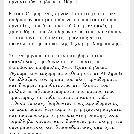
οργανισμό», δήλωσε ο Μέρφι.
Η τοποθέτηση ενός εργαλείου στα χέρια των
ανθρώπων που μπορούν να αυτοματοποιήσουν
εργασίες που διαφορετικά θα ήταν απλές ή
χρονοβόρες, απελευθερώνοντάς τους να κάνουν
πιο σημαντική δουλειά, ήταν συχνά το
επίκεντρο της πρακτικής Τεχνητής Νοημοσύνης.
Σε ένα μήνυμα που κοινοποιήθηκε στους
υπαλλήλους της Amazon τον Ιούνιο, ο
διευθύνων σύμβουλος Άντι Τζάσι δήλωσε:
«Έχουμε την ισχυρή πεποίθηση ότι οι AI Agents
θα αλλάξουν τον τρόπο που όλοι εργαζόμαστε
και ζούμε», προσθέτοντας ότι βλέπει ένα
μέλλον με «δισεκατομμύρια από αυτούς τους
πράκτορες, σε κάθε εταιρεία και σε κάθε
πιθανό τομέα», βοηθώντας τους εργαζόμενους
να «εστιάσουν λιγότερο στην μηχανική εργασία
και περισσότερο στη στρατηγική σκέψη», ενώ
παράλληλα κάνουν «τις δουλειές μας ακόμη πιο
συναρπαστικές και διασκεδαστικές από ό,τι
είναι σήμερα».