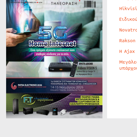
Hikvis
Ειδικο
Novatr
Rakson
Η Ajax
Μεγάλε
υπάρχο