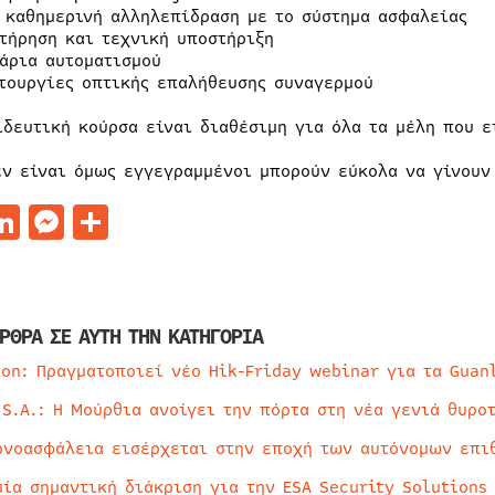
 καθημερινή αλληλεπίδραση με το σύστημα ασφαλείας
τήρηση και τεχνική υποστήριξη
άρια αυτοματισμού
τουργίες οπτικής επαλήθευσης συναγερμού
ιδευτική κούρσα είναι διαθέσιμη για όλα τα μέλη που ε
εν είναι όμως εγγεγραμμένοι μπορούν εύκολα να γίνου
acebook
LinkedIn
Messenger
Μοιραστείτε
ΡΘΡΑ ΣΕ ΑΥΤΗ ΤΗΝ ΚΑΤΗΓΟΡΙΑ
ion: Πραγματοποιεί νέο Hik-Friday webinar για τα Guan
 S.A.: Η Μούρθια ανοίγει την πόρτα στη νέα γενιά θυρο
ρνοασφάλεια εισέρχεται στην εποχή των αυτόνομων επι
μία σημαντική διάκριση για την ESA Security Solutions