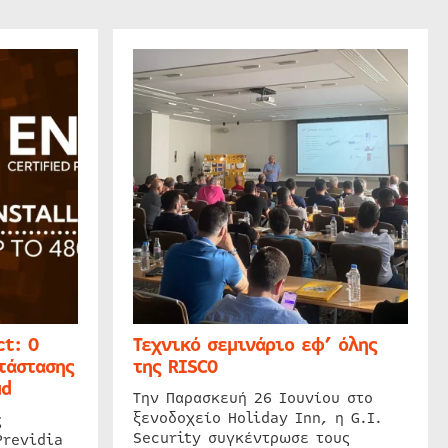
t: Ο
Τεχνικό σεμινάριο εφ’ όλης
τάστασης
της RISCO
ud
Την Παρασκευή 26 Ιουνίου στο
ξενοδοχείο Holiday Inn, η G.I.
ς
Security συγκέντρωσε τους
Previdia