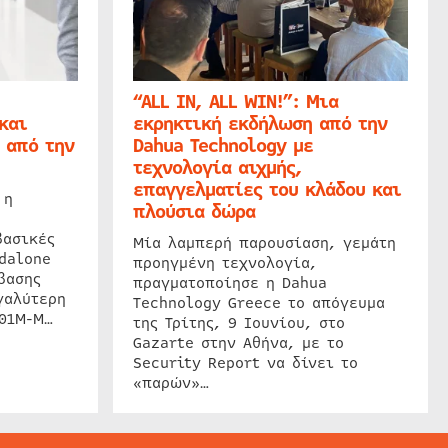
“ALL IN, ALL WIN!”: Μια
και
εκρηκτική εκδήλωση από την
 από την
Dahua Technology με
τεχνολογία αιχμής,
επαγγελματίες του κλάδου και
 η
πλούσια δώρα
βασικές
Μία λαμπερή παρουσίαση, γεμάτη
dalone
προηγμένη τεχνολογία,
βασης
πραγματοποίησε η Dahua
γαλύτερη
Technology Greece το απόγευμα
201M-M…
της Τρίτης, 9 Ιουνίου, στο
Gazarte στην Αθήνα, με το
Security Report να δίνει το
«παρών»…