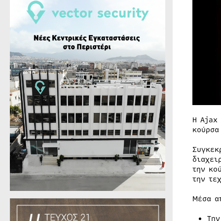
Η Ajax
κούρσα
Συγκεκ
διαχει
την κο
την τε
Μέσα α
Την