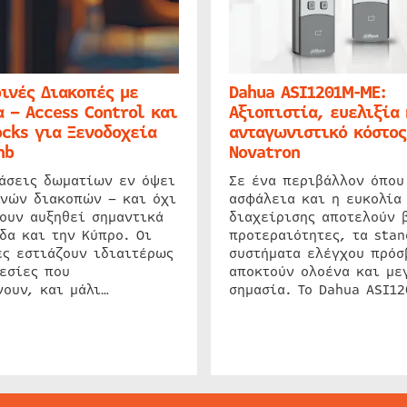
ινές Διακοπές με
Dahua ASI1201M-ME:
 – Access Control και
Αξιοπιστία, ευελιξία 
cks για Ξενοδοχεία
ανταγωνιστικό κόστος
nb
Novatron
ιάσεις δωματίων εν όψει
Σε ένα περιβάλλον όπου
ινών διακοπών – και όχι
ασφάλεια και η ευκολία
ουν αυξηθεί σημαντικά
διαχείρισης αποτελούν 
δα και την Κύπρο. Οι
προτεραιότητες, τα stan
ς εστιάζουν ιδιαιτέρως
συστήματα ελέγχου πρόσ
εσίες που
αποκτούν ολοένα και με
ουν, και μάλι…
σημασία. Το Dahua ASI1