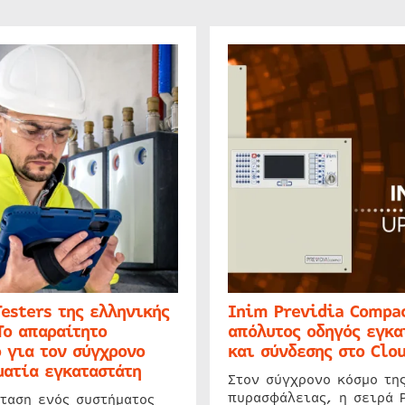
Testers της ελληνικής
Inim Previdia Compac
Το απαραίτητο
απόλυτος οδηγός εγκα
 για τον σύγχρονο
και σύνδεσης στο Clo
ατία εγκαταστάτη
Στον σύγχρονο κόσμο τη
πυρασφάλειας, η σειρά 
ταση ενός συστήματος