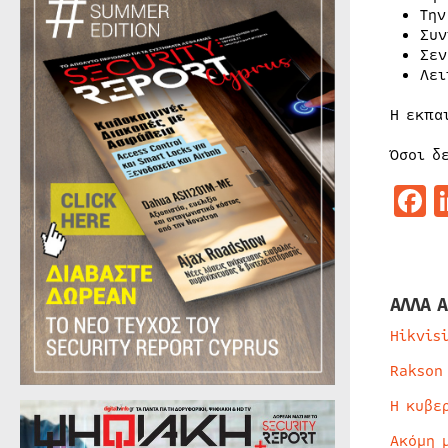
Την
Συν
Σεν
Λει
Η εκπα
Όσοι δ
F
ΑΛΛΑ Α
Hikvis
Rakson
Η κυβε
Ακόμη 