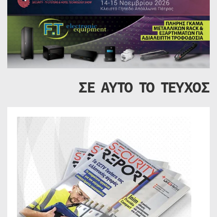
ΣΕ ΑΥΤΟ ΤΟ ΤΕΥΧΟΣ