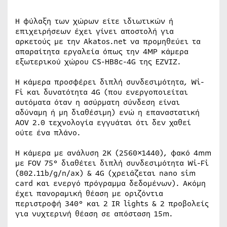
Η φύλαξη των χώρων είτε ιδιωτικών ή
επιχειρήσεων έχει γίνει αποστολή για
αρκετούς με την Akatos.net να προμηθεύει τα
απαραίτητα εργαλεία όπως την 4MP κάμερα
εξωτερικού χώρου CS-HB8c-4G της EZVIZ.
Η κάμερα προσφέρει διπλή συνδεσιμότητα, Wi-
Fi και δυνατότητα 4G (που ενεργοποιείται
αυτόματα όταν η ασύρματη σύνδεση είναι
αδύναμη ή μη διαθέσιμη) ενώ η επαναστατική
AOV 2.0 τεχνολογία εγγυάται ότι δεν χαθεί
ούτε ένα πλάνο.
Η κάμερα με ανάλυση 2Κ (2560×1440), φακό 4mm
με FOV 75° διαθέτει διπλή συνδεσιμότητα Wi-Fi
(802.11b/g/n/ax) & 4G (χρειάζεται nano sim
card και ενεργό πρόγραμμα δεδομένων). Ακόμη
έχει πανοραμική θέαση με οριζόντια
περιστροφή 340° και 2 IR lights & 2 προβολείς
για νυχτερινή θέαση σε απόσταση 15m.