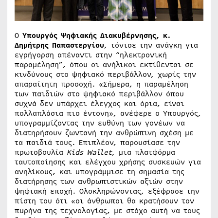
Ο
Υπουργός Ψηφιακής Διακυβέρνησης, κ.
Δημήτρης Παπαστεργίου
, τόνισε την ανάγκη για
εγρήγορση απέναντι στην “ηλεκτρονική
παραμέληση”, όπου οι ανήλικοι εκτίθενται σε
κινδύνους στο ψηφιακό περιβάλλον, χωρίς την
απαραίτητη προσοχή. «Σήμερα, η παραμέληση
των παιδιών στο ψηφιακό περιβάλλον όπου
συχνά δεν υπάρχει έλεγχος και όρια, είναι
πολλαπλάσια πιο έντονη», ανέφερε ο Υπουργός,
υπογραμμίζοντας την ευθύνη των γονέων να
διατηρήσουν ζωντανή την ανθρώπινη σχέση με
τα παιδιά τους. Επιπλέον, παρουσίασε την
πρωτοβουλία
Kids Wallet
, μια πλατφόρμα
ταυτοποίησης και ελέγχου χρήσης συσκευών για
ανηλίκους, και υπογράμμισε τη σημασία της
διατήρησης των ανθρωπιστικών αξιών στην
ψηφιακή εποχή. Ολοκληρώνοντας, εξέφρασε την
πίστη του ότι «οι άνθρωποι θα κρατήσουν τον
πυρήνα της τεχνολογίας, με στόχο αυτή να τους