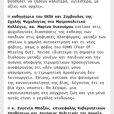
βοηθήσει να ζήσουν καλύτερα, υγιέστερα, με
αξίες και αρχές».
Η
καθηγήτρια του ΕΚΠΑ και Σύμβουλος της
Σχολής Ψυχολογίας στο Μητροπολιτικό
Κολλέγιο, κα. Μαρίνα Οικονόμου
εστίασε στις
ψυχολογικές διαστάσεις της έκθεσης των
παιδιών στις ψηφιακές πλατφόρμες, μεταξύ των
οποίων η χαμηλή αυτοεκτίμηση και οι νέες
φοβίες, όπως ο φόβος του FOMO (Fear Of
Missing Out). Τόνισε ιδιαίτερα τη σημασία του
διαλόγου μεταξύ γονέων και παιδιών και την
ανάγκη αποφυγής τιμωρητικών προσεγγίσεων,
αναφέροντας ότι «δεν υπάρχει μόνο
απαγόρευση, η τιμωρητική προσέγγιση δεν
λειτουργεί». Επίσης, εστίασε στο φαινόμενο
της κανονικοποίησης της βίας, λέγοντας ότι «η
βία έχει υποστεί, θα λέγαμε, μια
κανονικοποίηση στη σύγχρονη ζωή και για μένα
αυτός είναι ο μεγάλος κίνδυνος».
Η
κ. Ευγενία Μπόζου, επικεφαλής Κυβερνητικών
Υποθέσεων και Δημόσιας Πολιτικής της Google