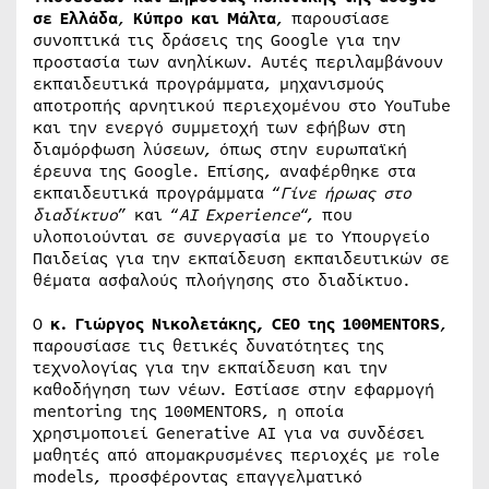
σε
Ελλάδα
,
Κύπρο και Μάλτα
, παρουσίασε
συνοπτικά τις δράσεις της Google για την
προστασία των ανηλίκων. Αυτές περιλαμβάνουν
εκπαιδευτικά προγράμματα, μηχανισμούς
αποτροπής αρνητικού περιεχομένου στο YouTube
και την ενεργό συμμετοχή των εφήβων στη
διαμόρφωση λύσεων, όπως στην ευρωπαϊκή
έρευνα της Google. Επίσης, αναφέρθηκε στα
εκπαιδευτικά προγράμματα “
Γίνε ήρωας στο
διαδίκτυο
” και “
AI Experience
“, που
υλοποιούνται σε συνεργασία με το Υπουργείο
Παιδείας για την εκπαίδευση εκπαιδευτικών σε
θέματα ασφαλούς πλοήγησης στο διαδίκτυο.
Ο
κ. Γιώργος Νικολετάκης, CEO της 100MENTORS
,
παρουσίασε τις θετικές δυνατότητες της
τεχνολογίας για την εκπαίδευση και την
καθοδήγηση των νέων. Εστίασε στην εφαρμογή
mentoring της 100MENTORS, η οποία
χρησιμοποιεί Generative AI για να συνδέσει
μαθητές από απομακρυσμένες περιοχές με role
models, προσφέροντας επαγγελματικό