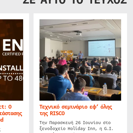
t: Ο
Τεχνικό σεμινάριο εφ’ όλης
τάστασης
της RISCO
ud
Την Παρασκευή 26 Ιουνίου στο
ξενοδοχείο Holiday Inn, η G.I.
ς