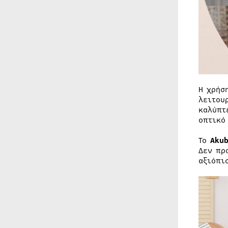
Η χρήσ
λειτου
καλύπτ
οπτικό
Το
Akub
Δεν πρ
αξιόπι