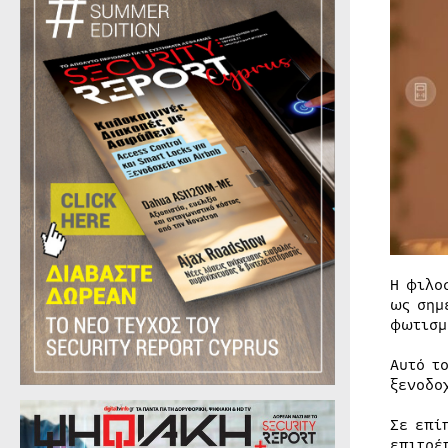
Η φιλο
ως σημ
φωτισμ
Αυτό τ
ξενοδο
Σε επί
επιτρέ