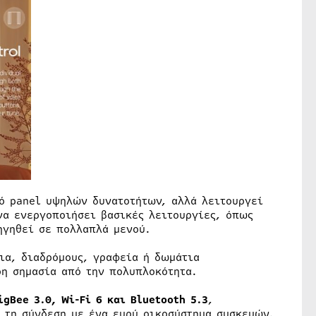
κό panel υψηλών δυνατοτήτων, αλλά λειτουργεί
να ενεργοποιήσει βασικές λειτουργίες, όπως
ηγηθεί σε πολλαπλά μενού.
ια, διαδρόμους, γραφεία ή δωμάτια
ρη σημασία από την πολυπλοκότητα.
igBee 3.0, Wi-Fi 6 και Bluetooth 5.3
,
 τη σύνδεση με ένα ευρύ οικοσύστημα συσκευών.