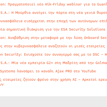
ion: Πραγματοποιεί νέο Hik-Friday webinar για τα Guan
 S.A.: Η Μούρθια ανοίγει την πόρτα στη νέα γενιά θυρο
ρνοασφάλεια εισέρχεται στην εποχή των αυτόνομων επι
μία σημαντική διάκριση για την ESA Security Solutions
ion: Αναβάθμιση στην μεταφορά με την λύση Onboard Sec
ύς στην κυβερνοασφάλεια αναζητούν οι μισές εταιρείες
on Security: Ενισχύστε τον συναγερμό σας με το DSC – 
 S.A.: Μία νέα εμπειρία G2+ στη Μαδρίτη από την Golma
 Systems λανσάρει το κανάλι Ajax PRO στο YouTube
ς εταιρείες ζητούν φρένο στην χρήση AI – Αρκετοί ερε
υν