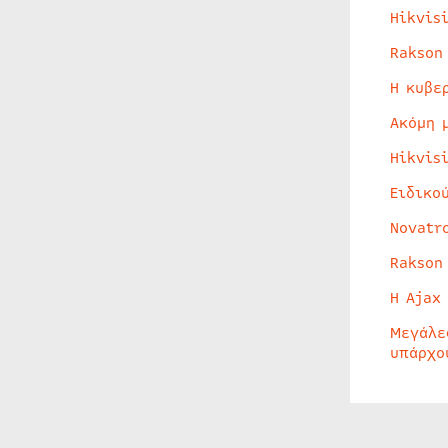
Hikvis
Rakson
Η κυβε
Ακόμη 
Hikvis
Ειδικο
Novatr
Rakson
Η Ajax
Μεγάλε
υπάρχο