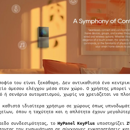
σοφία του είναι ξεκάθαρη. Δεν αντικαθιστά ένα κεντρι
είο άμεσου ελέγχου μέσα στον χώρο. Ο χρήστης μπορεί 
ό ή σενάρια αυτοματισμού, χωρίς να χρειάζεται να πλο
ο καθιστά ιδιαίτερα χρήσιμο σε χώρους όπως υπνοδωμάτ
χείων, όπου η ταχύτητα και η απλότητα έχουν μεγαλύτε
πεδο συνδεσιμότητας, το
HyPanel KeyPlus
υποστηρίζει
Z
ποντας την ενσωμάτωση σε σύγχρονες εγκαταστάσεις και