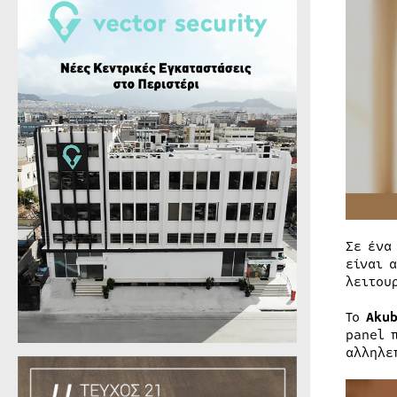
Σε ένα
είναι 
λειτου
Το
Akub
panel 
αλληλε