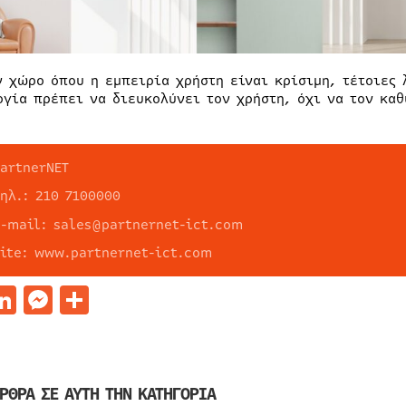
ν χώρο όπου η εμπειρία χρήστη είναι κρίσιμη, τέτοιες 
ογία πρέπει να διευκολύνει τον χρήστη, όχι να τον καθ
PartnerNET
τηλ.: 210 7100000
e-mail: sales@partnernet-ict.com
site: www.partnernet-ict.com
acebook
LinkedIn
Messenger
Μοιραστείτε
ΡΘΡΑ ΣΕ ΑΥΤΗ ΤΗΝ ΚΑΤΗΓΟΡΙΑ