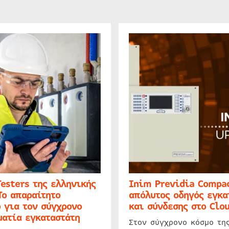
Testers της ελληνικής
Inim Previdia Compac
Το απαραίτητο
απόλυτος οδηγός εγκα
 για τον σύγχρονο
και σύνδεσης στο Clo
ατία εγκαταστάτη
Στον σύγχρονο κόσμο τη