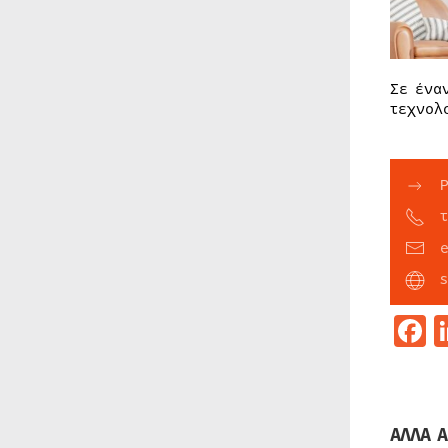
Σε ένα
τεχνολ
F
ΑΛΛΑ Α