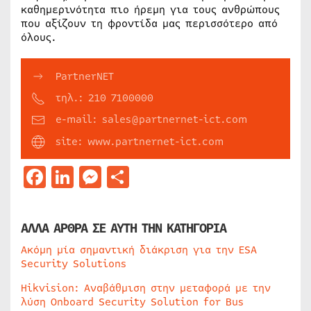
καθημερινότητα πιο ήρεμη για τους ανθρώπους
που αξίζουν τη φροντίδα μας περισσότερο από
όλους.
PartnerNET
τηλ.: 210 7100000
e-mail: sales@partnernet-ict.com
site: www.partnernet-ict.com
Facebook
LinkedIn
Messenger
Μοιραστείτε
ΑΛΛΑ ΑΡΘΡΑ ΣΕ ΑΥΤΗ ΤΗΝ ΚΑΤΗΓΟΡΙΑ
Ακόμη μία σημαντική διάκριση για την ESA
Security Solutions
Hikvision: Αναβάθμιση στην μεταφορά με την
λύση Onboard Security Solution for Bus