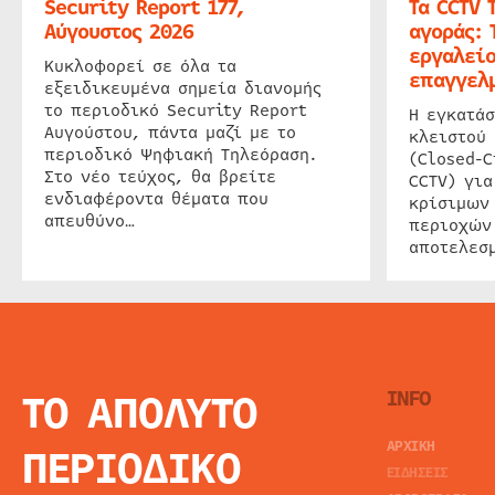
Security Report 177,
Τα CCTV 
Αύγουστος 2026
αγοράς: 
εργαλείο
Κυκλοφορεί σε όλα τα
επαγγελμ
εξειδικευμένα σημεία διανομής
το περιοδικό Security Report
Η εγκατάσ
Αυγούστου, πάντα μαζί με το
κλειστού
περιοδικό Ψηφιακή Τηλεόραση.
(Closed-C
Στο νέο τεύχος, θα βρείτε
CCTV) για
ενδιαφέροντα θέματα που
κρίσιμων
απευθύνο…
περιοχών
αποτελεσμ
ΤΟ ΑΠΟΛΥΤΟ
INFO
ΑΡΧΙΚΗ
ΠΕΡΙΟΔΙΚΟ
ΕΙΔΗΣΕΙΣ