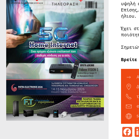
υψηλή 
Επίσης
ήλιου.
Έχει σ
ποιότη
Σημειώ
Βρείτε
A
F