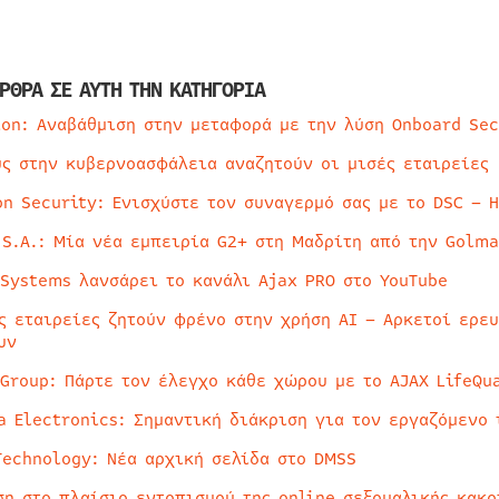
ΡΘΡΑ ΣΕ ΑΥΤΗ ΤΗΝ ΚΑΤΗΓΟΡΙΑ
ion: Αναβάθμιση στην μεταφορά με την λύση Onboard Sec
ύς στην κυβερνοασφάλεια αναζητούν οι μισές εταιρείες
on Security: Ενισχύστε τον συναγερμό σας με το DSC – 
 S.A.: Μία νέα εμπειρία G2+ στη Μαδρίτη από την Golma
 Systems λανσάρει το κανάλι Ajax PRO στο YouTube
ς εταιρείες ζητούν φρένο στην χρήση AI – Αρκετοί ερε
υν
 Group: Πάρτε τον έλεγχο κάθε χώρου με το AJAX LifeQua
a Electronics: Σημαντική διάκριση για τον εργαζόμενο 
Technology: Νέα αρχική σελίδα στο DMSS
ση στο πλαίσιο εντοπισμού της online σεξουαλικής κακ