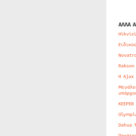
ΑΛΛΑ Α
Hikvis
Ειδικο
Novatr
Rakson
Η Ajax
Μεγάλε
υπάρχο
KEEPER
Olympi
Dahua 
Παράτα