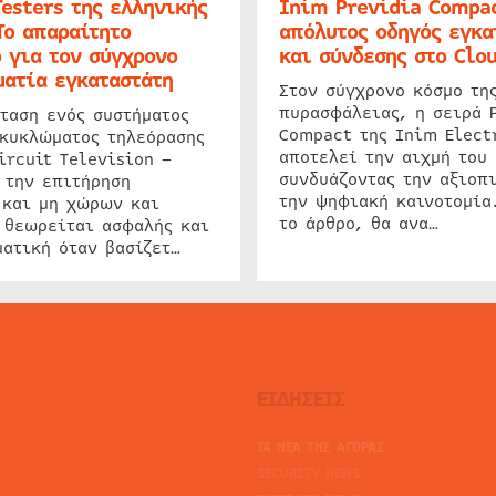
Testers της ελληνικής
Inim Previdia Compac
Το απαραίτητο
απόλυτος οδηγός εγκα
 για τον σύγχρονο
και σύνδεσης στο Clo
ατία εγκαταστάτη
Στον σύγχρονο κόσμο τη
πυρασφάλειας, η σειρά 
ταση ενός συστήματος
Compact της Inim Elect
 κυκλώματος τηλεόρασης
αποτελεί την αιχμή του 
ircuit Television –
συνδυάζοντας την αξιοπι
 την επιτήρηση
την ψηφιακή καινοτομία
 και μη χώρων και
το άρθρο, θα ανα…
 θεωρείται ασφαλής και
ατική όταν βασίζετ…
ΕΙΔΗΣΕΙΣ
ΤΑ ΝΕΑ ΤΗΣ ΑΓΟΡΑΣ
SECURITY NEWS