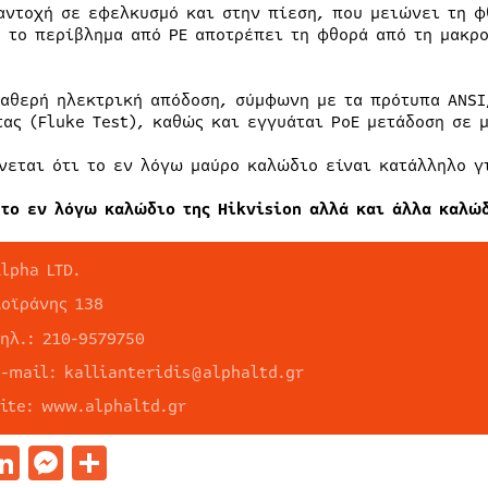
αντοχή σε εφελκυσμό και στην πίεση, που μειώνει τη φ
, το περίβλημα από PE αποτρέπει τη φθορά από τη μακρ
ταθερή ηλεκτρική απόδοση, σύμφωνη με τα πρότυπα ANSI/
τας (Fluke Test), καθώς και εγγυάται PoE μετάδοση σε 
νεται ότι το εν λόγω μαύρο καλώδιο είναι κατάλληλο γ
 το εν λόγω καλώδιο της Hikvision αλλά και άλλα καλώ
lpha LTD.
Δοϊράνης 138
τηλ.: 210-9579750
e-mail: kallianteridis@alphaltd.gr
site: www.alphaltd.gr
acebook
LinkedIn
Messenger
Μοιραστείτε