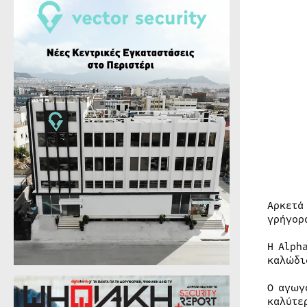
Αρκετά
γρήγορ
Η Alph
καλώδι
Ο αγωγ
καλύτε