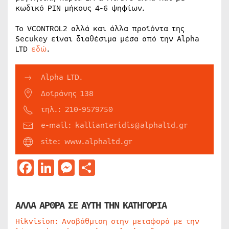
κωδικό PIN μήκους 4-6 ψηφίων.
Το VCONTROL2 αλλά και άλλα προϊόντα της
Secukey είναι διαθέσιμα μέσα από την Alpha
LTD
εδώ
.
Alpha LTD.
Δοϊράνης 138
τηλ.: 210-9579750
e-mail: kallianteridis@alphaltd.gr
site: www.alphaltd.gr
Facebook
LinkedIn
Messenger
Μοιραστείτε
ΑΛΛΑ ΑΡΘΡΑ ΣΕ ΑΥΤΗ ΤΗΝ ΚΑΤΗΓΟΡΙΑ
Hikvision: Αναβάθμιση στην μεταφορά με την