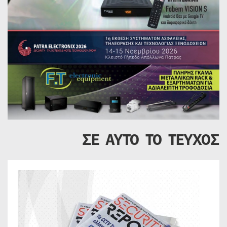
ΣΕ ΑΥΤΟ ΤΟ ΤΕΥΧΟΣ