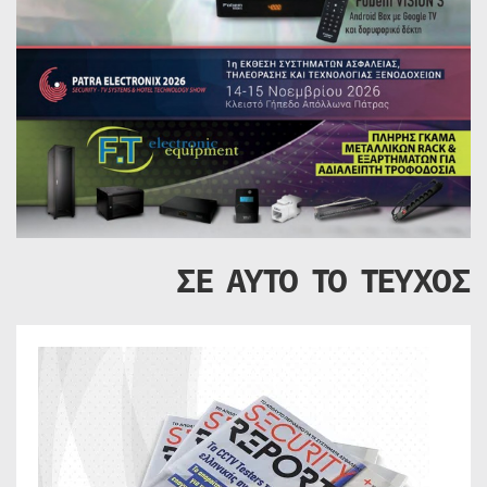
ΣΕ ΑΥΤΟ ΤΟ ΤΕΥΧΟΣ