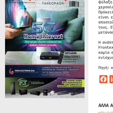
φύλαξη
χερσαί
Πρόκει
είναι 
αποστο
τους. 
μετανα
Η ανάπ
Fronte
καμία 
ενίσχυ
Πηγή: 
F
ΑΛΛΑ Α