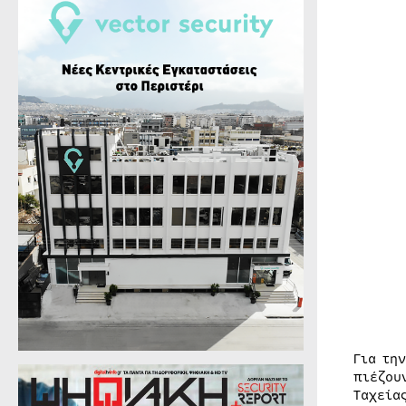
Για τη
πιέζου
Ταχεία