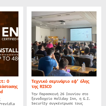
t: Ο
Τεχνικό σεμινάριο εφ’ όλης
τάστασης
της RISCO
ud
Την Παρασκευή 26 Ιουνίου στο
ξενοδοχείο Holiday Inn, η G.I.
ς
Security συγκέντρωσε τους
Previdia