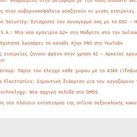
ion: Αναβάθμιση στην μεταφορά με την λύση Onboard Sec
ύς στην κυβερνοασφάλεια αναζητούν οι μισές εταιρείες
on Security: Ενισχύστε τον συναγερμό σας με το DSC – 
 S.A.: Μία νέα εμπειρία G2+ στη Μαδρίτη από την Golma
 Systems λανσάρει το κανάλι Ajax PRO στο YouTube
ς εταιρείες ζητούν φρένο στην χρήση AI – Αρκετοί ερε
υν
 Group: Πάρτε τον έλεγχο κάθε χώρου με το AJAX LifeQua
a Electronics: Σημαντική διάκριση για τον εργαζόμενο 
Technology: Νέα αρχική σελίδα στο DMSS
ση στο πλαίσιο εντοπισμού της online σεξουαλικής κακ