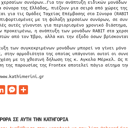
 χερσαίων συνόρων..Για την ανάπτυξη ειδικών μονάδων 
α σύνορα της Ελλάδας, πιέζουν μια σειρά από χώρες της
ται για τις Ομάδες Ταχείας Επέμβασης στα Σύνορα (RABIT
επιφορτισμένες με τη φύλαξη χερσαίων συνόρων, σε συν
λές αυτές γίνονται για περιορισμένο χρονικό διάστημα,
Εν προκειμένω, η ανάπτυξη των μονάδων RABIT στα χερσα
στών από τον Έβρο, αλλά και την έξοδο όσων βρίσκονται
τυξη των συγκεκριμένων μονάδων μπορεί να γίνει μόνο 
x, στην αρμοδιότητα της οποίας υπάγονται αυτοί οι συν
σχέση με τη χθεσινή δήλωση της κ. Αγκελα Μέρκελ. Ως π
ση της παρουσίας της Frontex αποτελεί πάγιο αίτημα τη
www.kathimerini.gr
acebook
LinkedIn
Messenger
Μοιραστείτε
ΡΘΡΑ ΣΕ ΑΥΤΗ ΤΗΝ ΚΑΤΗΓΟΡΙΑ