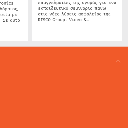
επαγγελματίες της αγοράς για ένα
ronics
εκπαιδευτικό σεμινάριο πάνω
δόρατος,
στις νέες λύσεις ασφαλείας της
στία με
RISCO Group. Video &…
. Σε αυτό
ΑΡΘΟΓΡΑΦΙΑ
REVIEWS
ACCESS CONTROL
IP SECURITY
ΕΓΚΑΤΑΣΤΑΣΕΙΣ
CCTV
ΚΑΜΕΡΕΣ
SECURITY SERVICES