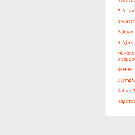
Hikvis
Ειδικο
Novatr
Rakson
Η Ajax
Μεγάλε
υπάρχο
KEEPER
Olympi
Dahua 
Παράτα