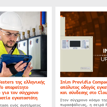
Testers της ελληνικής
Inim Previdia Compac
Το απαραίτητο
απόλυτος οδηγός εγκα
 για τον σύγχρονο
και σύνδεσης στο Clo
ατία εγκαταστάτη
Στον σύγχρονο κόσμο τη
πυρασφάλειας, η σειρά 
ταση ενός συστήματος