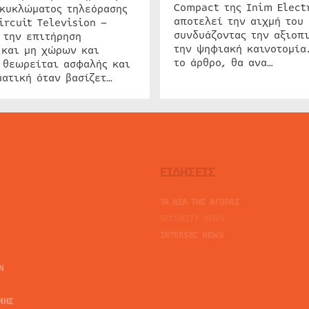
Compact της Inim Elect
 κυκλώματος τηλεόρασης
αποτελεί την αιχμή του 
ircuit Television –
συνδυάζοντας την αξιοπι
 την επιτήρηση
την ψηφιακή καινοτομία
 και μη χώρων και
το άρθρο, θα ανα…
 θεωρείται ασφαλής και
ατική όταν βασίζετ…
ΕΙΔΗΣΕΙΣ
ΤΑ ΝΕΑ ΤΗΣ ΑΓΟΡΑΣ
SECURITY NEWS
INTERSEC NEWS
N
ΜΗΣ