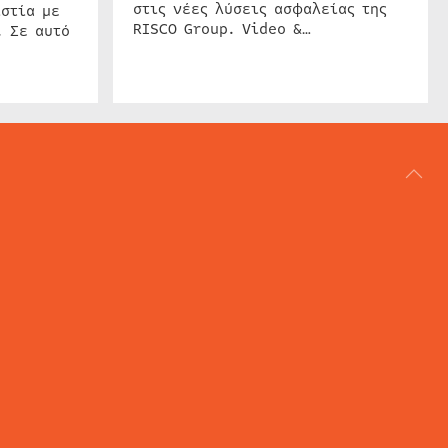
στις νέες λύσεις ασφαλείας της
στία με
RISCO Group. Video &…
. Σε αυτό
ΑΡΘΟΓΡΑΦΙΑ
REVIEWS
ACCESS CONTROL
IP SECURITY
ΕΓΚΑΤΑΣΤΑΣΕΙΣ
CCTV
ΚΑΜΕΡΕΣ
SECURITY SERVICES
MARITIME SECURITY
AVIATION SECURITY