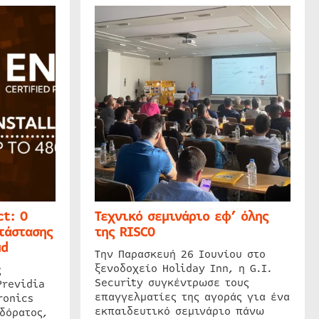
t: Ο
Τεχνικό σεμινάριο εφ’ όλης
τάστασης
της RISCO
ud
Την Παρασκευή 26 Ιουνίου στο
ξενοδοχείο Holiday Inn, η G.I.
ς
Security συγκέντρωσε τους
Previdia
επαγγελματίες της αγοράς για ένα
ronics
εκπαιδευτικό σεμινάριο πάνω
δόρατος,