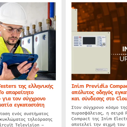
Testers της ελληνικής
Inim Previdia Compac
Το απαραίτητο
απόλυτος οδηγός εγκα
 για τον σύγχρονο
και σύνδεσης στο Clo
ατία εγκαταστάτη
Στον σύγχρονο κόσμο τη
πυρασφάλειας, η σειρά 
ταση ενός συστήματος
Compact της Inim Elect
 κυκλώματος τηλεόρασης
αποτελεί την αιχμή του 
ircuit Television –