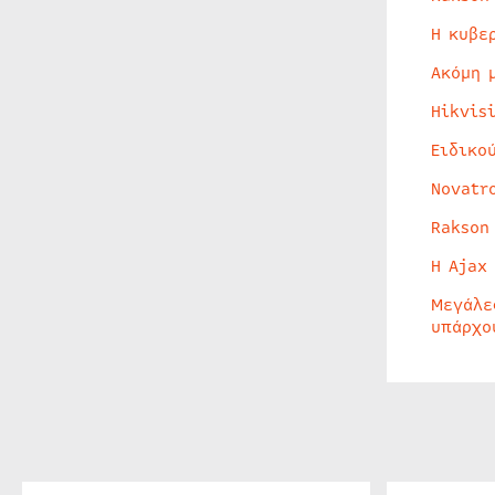
Η κυβε
Ακόμη 
Hikvis
Ειδικο
Novatr
Rakson
Η Ajax
Μεγάλε
υπάρχο