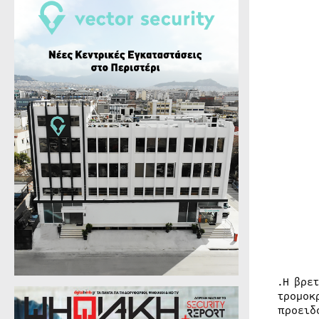
.H βρε
τρομοκ
προειδ