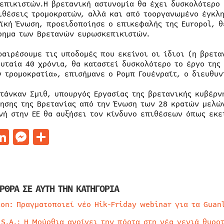
επικιστών.H βρετανική αστυνομία θα έχει δυσκολότερο
ιθέσεις τρομοκρατών, αλλά και από τοοργανωμένο έγκλη
ϊκή Ένωση, προειδοποίησε ο επικεφαλής της Europol, θ
ρημα των Βρετανών ευρωσκεπικιστών.
φαιρέσουμε τις υποδομές που εκείνοι οι ίδιοι (η βρετα
ευταία 40 χρόνια, θα καταστεί δυσκολότερο το έργο της
ν τρομοκρατία», επισήμανε ο Ρομπ Γουένραϊτ, ο διευθυν
Ντάνκαν Σμιθ, υπουργός Εργασίας της βρετανικής κυβέρν
ησης της Βρετανίας από την Ένωση των 28 κρατών μελών
νή στην ΕΕ θα αυξήσει τον κίνδυνο επιθέσεων όπως εκε
acebook
LinkedIn
Messenger
Μοιραστείτε
ΡΘΡΑ ΣΕ ΑΥΤΗ ΤΗΝ ΚΑΤΗΓΟΡΙΑ
ion: Πραγματοποιεί νέο Hik-Friday webinar για τα Guan
 S.A.: Η Μούρθια ανοίγει την πόρτα στη νέα γενιά θυρο