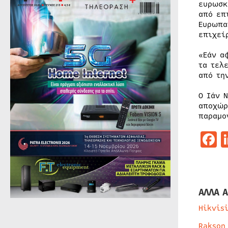
ευρωσκ
από επ
Ευρωπα
επιχεί
«Εάν α
τα τελ
από τη
Ο Ιάν 
αποχώρ
παραμο
F
ΑΛΛΑ Α
Hikvis
Rakson