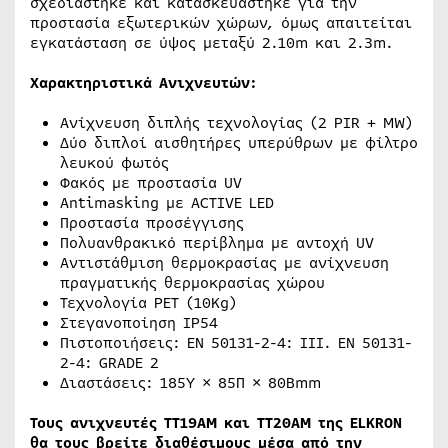
σχεδιάστηκε και κατασκευάστηκε για την
προστασία εξωτερικών χώρων, όμως απαιτείται
εγκατάσταση σε ύψος μεταξύ 2.10m και 2.3m.
Χαρακτηριστικά Ανιχνευτών:
Ανίχνευση διπλής τεχνολογίας (2 PIR + MW)
Δύο διπλοί αισθητήρες υπερύθρων με φίλτρο
λευκού φωτός
Φακός με προστασία UV
Antimasking με ACTIVE LED
Προστασία προσέγγισης
Πολυανθρακικό περίβλημα με αντοχή UV
Αντιστάθμιση θερμοκρασίας με ανίχνευση
πραγματικής θερμοκρασίας χώρου
Τεχνολογία PET (10Kg)
Στεγανοποίηση IP54
Πιστοποιήσεις: EN 50131-2-4: III. EN 50131-
2-4: GRADE 2
Διαστάσεις: 185Υ × 85Π × 80Βmm
Τους ανιχνευτές ΤΤ19ΑΜ και ΤΤ20ΑΜ της ELKRON
θα τους βρείτε διαθέσιμους μέσα από την