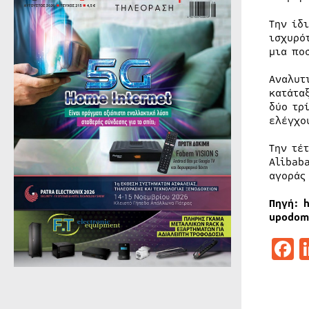
Την ίδ
ισχυρό
μια πο
Αναλυτ
κατάτα
δύο τρ
ελέγχο
Την τέ
Alibab
αγοράς
Πηγή: 
upodom
F