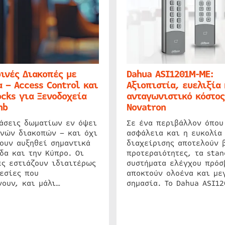
ινές Διακοπές με
Dahua ASI1201M-ME:
 – Access Control και
Αξιοπιστία, ευελιξία 
cks για Ξενοδοχεία
ανταγωνιστικό κόστος
nb
Novatron
ιάσεις δωματίων εν όψει
Σε ένα περιβάλλον όπου
ινών διακοπών – και όχι
ασφάλεια και η ευκολία
ουν αυξηθεί σημαντικά
διαχείρισης αποτελούν 
δα και την Κύπρο. Οι
προτεραιότητες, τα stan
ς εστιάζουν ιδιαιτέρως
συστήματα ελέγχου πρόσ
εσίες που
αποκτούν ολοένα και με
ουν, και μάλι…
σημασία. Το Dahua ASI1