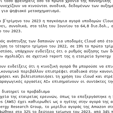
αι τόσο φρενήρεις όσο τα πρώτα χρόνια της πανδημικής 
συνεχίζουν να κινούνται ανοδικά, δεδομένων των αυξη
 για ψηφιακό μετασχηματισμό.
ο β΄τρίμηνο του 2023 η παγκόσμια αγορά υποδομών Cloud
νει, συνολικά, στα τέλη του Ιουνίου τα 64,8 δισ.δολ., 
ο του 2023.
μός ανάπτυξης των δαπανών για υποδομές Cloud από έτο
ξηση το τέταρτο τρίμηνο του 2022, σε 19% το πρώτο τρί
Ωστόσο, υπάρχουν ενδείξεις ότι ο ρυθμός αύξησης των 
υ» σχολιάζει σε σχετικό report της η εταιρεία Synergy
ουν ενδείξεις ότι η κινεζική αγορά θα μπορούσε να επι
ικονομικό περιβάλλον επιστρέφει σταδιακά στην κανονι
ρήσει και βελτιστοποιήσει τη χρήση του cloud και στρ
αραγωγικές εργασίες AI» επισημαίνουν οι συντάκτες τη
 διατηρεί το προβάδισμα
ιχεία της εταιρείας ερευνών, όπως τα επεξεργάστηκε η 
es (AWS) έχει καθιερωθεί ως ο ηγέτης στην αγορά της 
nergy Research Group, το μερίδιο αγοράς της Amazon σ
φώθηκε στο 32% το δεύτερο τρίμηνο του 2023, από 34% 