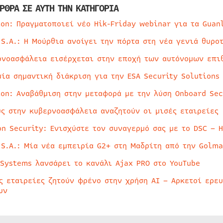
ΡΘΡΑ ΣΕ ΑΥΤΗ ΤΗΝ ΚΑΤΗΓΟΡΙΑ
ion: Πραγματοποιεί νέο Hik-Friday webinar για τα Guan
 S.A.: Η Μούρθια ανοίγει την πόρτα στη νέα γενιά θυρο
ρνοασφάλεια εισέρχεται στην εποχή των αυτόνομων επι
μία σημαντική διάκριση για την ESA Security Solutions
ion: Αναβάθμιση στην μεταφορά με την λύση Onboard Sec
ύς στην κυβερνοασφάλεια αναζητούν οι μισές εταιρείες
on Security: Ενισχύστε τον συναγερμό σας με το DSC – 
 S.A.: Μία νέα εμπειρία G2+ στη Μαδρίτη από την Golma
 Systems λανσάρει το κανάλι Ajax PRO στο YouTube
ς εταιρείες ζητούν φρένο στην χρήση AI – Αρκετοί ερε
υν