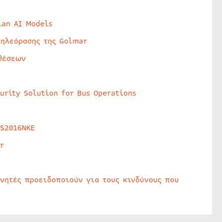
lan AI Models
τηλεόρασης της Golmar
θέσεων
urity Solution for Bus Operations
HS2016NKE
r
υνητές προειδοποιούν για τους κινδύνους που