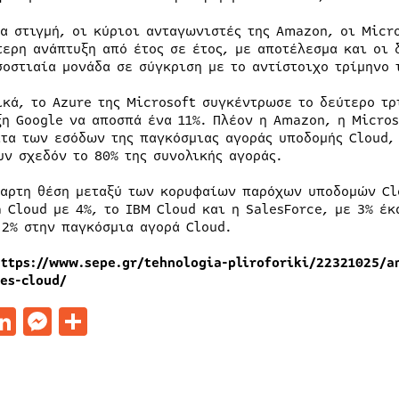
ια στιγμή, οι κύριοι ανταγωνιστές της Amazon, οι Micr
τερη ανάπτυξη από έτος σε έτος, με αποτέλεσμα και οι 
σοστιαία μονάδα σε σύγκριση με το αντίστοιχο τρίμηνο 
ικά, το Azure της Microsoft συγκέντρωσε το δεύτερο τρ
ξη Google να αποσπά ένα 11%. Πλέον η Amazon, η Micro
ίτα των εσόδων της παγκόσμιας αγοράς υποδομής Cloud,
υν σχεδόν το 80% της συνολικής αγοράς.
ταρτη θέση μεταξύ των κορυφαίων παρόχων υποδομών Clo
a Cloud με 4%, το IBM Cloud και η SalesForce, με 3% έκ
 2% στην παγκόσμια αγορά Cloud.
https://www.sepe.gr/tehnologia-pliroforiki/22321025/a
es-cloud/
acebook
LinkedIn
Messenger
Μοιραστείτε