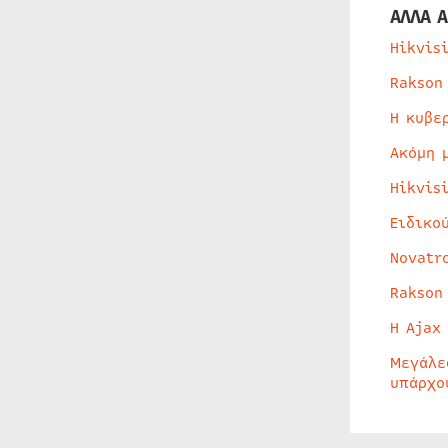
ΑΛΛΑ Α
Hikvis
Rakson
Η κυβε
Ακόμη 
Hikvis
Ειδικο
Novatr
Rakson
Η Ajax
Μεγάλε
υπάρχο