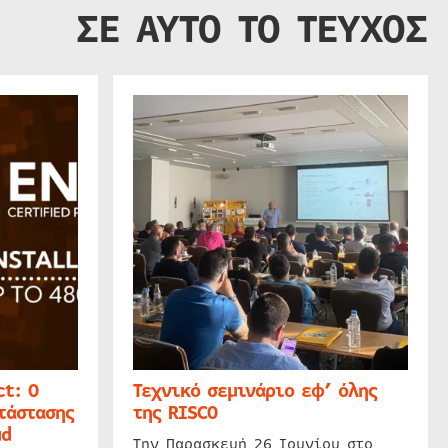
ΣΕ ΑΥΤΟ ΤΟ ΤΕΥΧΟΣ
t: Ο
Τεχνικό σεμινάριο εφ’ όλης
τάστασης
της RISCO
ud
Την Παρασκευή 26 Ιουνίου στο