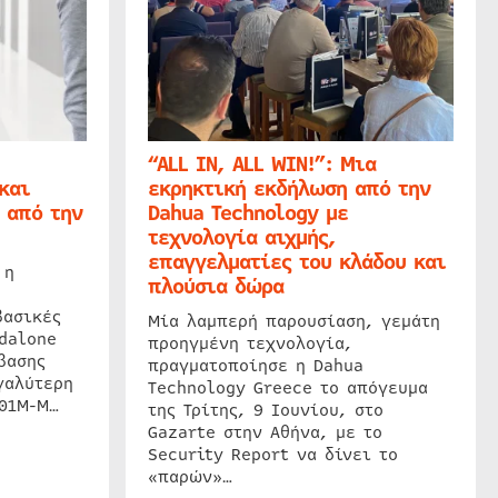
“ALL IN, ALL WIN!”: Μια
και
εκρηκτική εκδήλωση από την
 από την
Dahua Technology με
τεχνολογία αιχμής,
επαγγελματίες του κλάδου και
 η
πλούσια δώρα
βασικές
Μία λαμπερή παρουσίαση, γεμάτη
dalone
προηγμένη τεχνολογία,
βασης
πραγματοποίησε η Dahua
γαλύτερη
Technology Greece το απόγευμα
201M-M…
της Τρίτης, 9 Ιουνίου, στο
Gazarte στην Αθήνα, με το
Security Report να δίνει το
«παρών»…