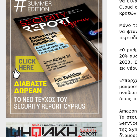
να είν
Cloud 
κρατών
Μόνο τ
να φτά
περίοδ
«Ο ρυθ
20% αύ
2023. 
εκ νέο
«Υπάρχ
μακροο
αναθεω
όπως π
Amazon
Τα στο
Servic
της Sy
διαμορ