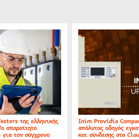
Testers της ελληνικής
Inim Previdia Compac
Το απαραίτητο
απόλυτος οδηγός εγκα
 για τον σύγχρονο
και σύνδεσης στο Clo