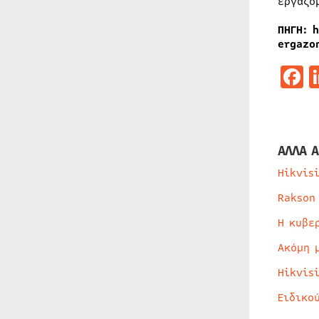
εργαζο
ΠΗΓΗ: 
ergazo
F
ΑΛΛΑ Α
Hikvis
Rakson
Η κυβε
Ακόμη 
Hikvis
Ειδικο