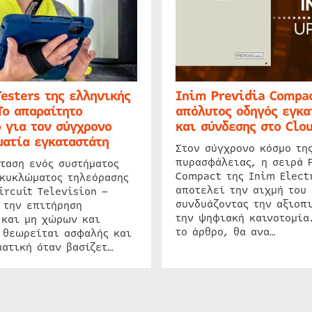
Testers της ελληνικής
Inim Previdia Compac
Το απαραίτητο
απόλυτος οδηγός εγκα
 για τον σύγχρονο
και σύνδεσης στο Clo
ατία εγκαταστάτη
Στον σύγχρονο κόσμο τη
πυρασφάλειας, η σειρά 
ταση ενός συστήματος
Compact της Inim Elect
 κυκλώματος τηλεόρασης
αποτελεί την αιχμή του 
ircuit Television –
συνδυάζοντας την αξιοπι
 την επιτήρηση
την ψηφιακή καινοτομία
 και μη χώρων και
το άρθρο, θα ανα…
 θεωρείται ασφαλής και
ατική όταν βασίζετ…