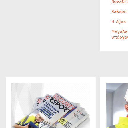
Novatr
Rakson
Η Ajax
Μεγάλε
υπάρχο