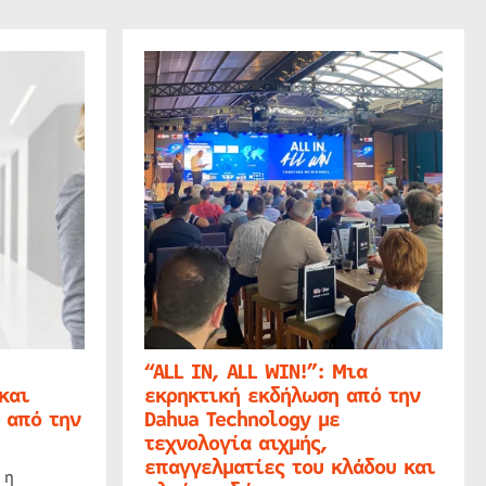
“ALL IN, ALL WIN!”: Μια
και
εκρηκτική εκδήλωση από την
 από την
Dahua Technology με
τεχνολογία αιχμής,
επαγγελματίες του κλάδου και
 η