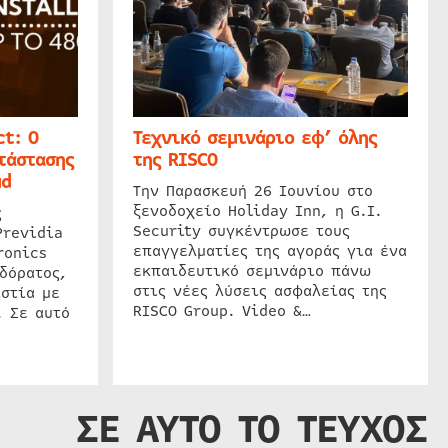
t: Ο
Τεχνικό σεμινάριο εφ’ όλης
τάστασης
της RISCO
ud
Την Παρασκευή 26 Ιουνίου στο
ξενοδοχείο Holiday Inn, η G.I.
ς
Security συγκέντρωσε τους
Previdia
επαγγελματίες της αγοράς για ένα
ronics
εκπαιδευτικό σεμινάριο πάνω
δόρατος,
στις νέες λύσεις ασφαλείας της
στία με
RISCO Group. Video &…
. Σε αυτό
ΣΕ ΑΥΤΟ ΤΟ ΤΕΥΧΟΣ