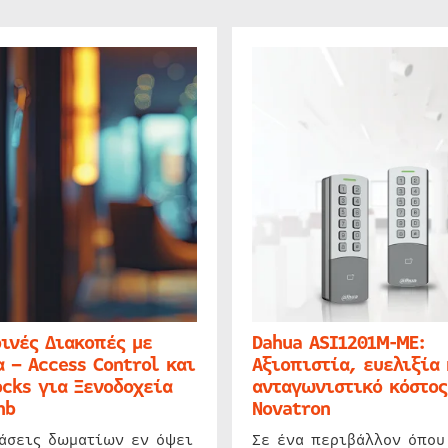
ινές Διακοπές με
Dahua ASI1201M-ME:
 – Access Control και
Αξιοπιστία, ευελιξία 
cks για Ξενοδοχεία
ανταγωνιστικό κόστος
nb
Novatron
ιάσεις δωματίων εν όψει
Σε ένα περιβάλλον όπου