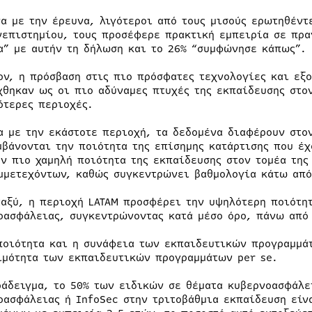
α με την έρευνα, λιγότεροι από τους μισούς ερωτηθέντ
νεπιστημίου, τους προσέφερε πρακτική εμπειρία σε πρ
α” με αυτήν τη δήλωση και το 26% “συμφώνησε κάπως”.
ον, η πρόσβαση στις πιο πρόσφατες τεχνολογίες και εξο
χθηκαν ως οι πιο αδύναμες πτυχές της εκπαίδευσης στο
ότερες περιοχές.
α με την εκάστοτε περιοχή, τα δεδομένα διαφέρουν στο
μβάνονται την ποιότητα της επίσημης κατάρτισης που έχ
ην πιο χαμηλή ποιότητα της εκπαίδευσης στον τομέα τη
μμετεχόντων, καθώς συγκεντρώνει βαθμολογία κάτω από 
ταξύ, η περιοχή LATAM προσφέρει την υψηλότερη ποιότη
οασφάλειας, συγκεντρώνοντας κατά μέσο όρο, πάνω από 
ποιότητα και η συνάφεια των εκπαιδευτικών προγραμμάτ
ιμότητα των εκπαιδευτικών προγραμμάτων per se.
ράδειγμα, το 50% των ειδικών σε θέματα κυβερνοασφάλε
οασφάλειας ή InfoSec στην τριτοβάθμια εκπαίδευση είνα