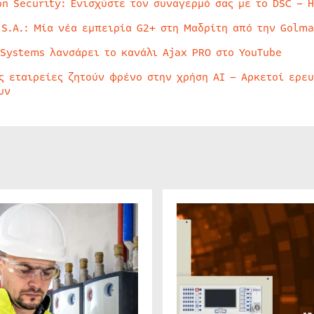
on Security: Ενισχύστε τον συναγερμό σας με το DSC – 
 S.A.: Μία νέα εμπειρία G2+ στη Μαδρίτη από την Golma
 Systems λανσάρει το κανάλι Ajax PRO στο YouTube
ς εταιρείες ζητούν φρένο στην χρήση AI – Αρκετοί ερε
υν