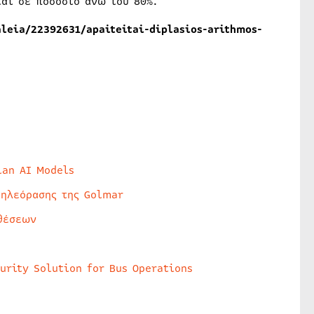
ται σε ποσοστό άνω του 80%.
aleia/22392631/apaiteitai-diplasios-arithmos-
lan AI Models
τηλεόρασης της Golmar
θέσεων
urity Solution for Bus Operations