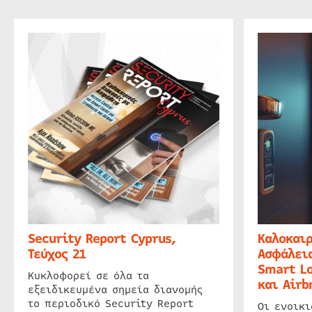
Security Report Cyprus,
Καλοκαιρ
Τεύχος 21
Ασφάλεια
Smart Lo
Κυκλοφορεί σε όλα τα
και Airb
εξειδικευμένα σημεία διανομής
το περιοδικό Security Report
Οι ενοικ