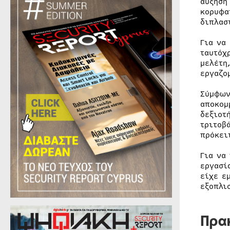
αύξηση
κορυφα
διπλασ
Για να
ταυτόχ
μελέτη
εργαζο
Σύμφων
αποκομ
δεξιοτ
τριτοβ
πρόκει
Για να
εργασί
είχε ε
εξοπλι
Πρα