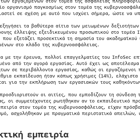
 των εργαζομένων στον τομέα της ασφάλειας πληροφοριώ
ίο οργανισμό παγκοσμίως στον τομέα της κυβερνοασφάλε
ιαστεί σε σχέση με αυτό που ισχύει σήμερα, ώστε να υ
 εξηγήσει τα βαθύτερα αίτια των μειωμένων δεξιοτήτων
ρονης έλλειψης εξειδικευμένου προσωπικού στο τομέα I
, που εξετάζει προσεκτικά τη σημασία του ακαδημαϊκού
μένων στο κλάδο της κυβερνοασφάλειας.
α με την έρευνα, πολλοί επαγγελματίες του InfoSec επ
μένο από την αγορά εργασίας. Αυτό έχει ως αποτέλεσμ
ήτων σε περιβάλλοντα εργασίας, καθώς οι εργαζόμενοι 
άθμια εκπαίδευση ήταν κάπως χρήσιμες (14%), ελάχιστα 
ται για την εκπλήρωση των εργασιακών τους καθηκόντω
 προσδιοριστούν οι αιτίες, που εμποδίζουν τη σύνδεση 
ας, οι συμμετέχοντες ρωτήθηκαν αν το εκπαιδευτικό πρ
μπειρία στον τομέα της κυβερνοασφάλειας, είχαν πρόσβ
σμό, ασχολήθηκαν με πραγματικά περιστατικά απειλών, 
κτική εμπειρία