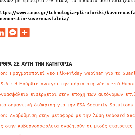
μένων με εμπειρία 2-5 ετών, το ποσοστό αυτό εκτοξεύε
https://www.sepe.gr/tehnologia-pliroforiki/kuvernoasf
menon-stin-kuvernoasfaleia/
acebook
LinkedIn
Messenger
Μοιραστείτε
ΡΘΡΑ ΣΕ ΑΥΤΗ ΤΗΝ ΚΑΤΗΓΟΡΙΑ
ion: Πραγματοποιεί νέο Hik-Friday webinar για τα Guan
 S.A.: Η Μούρθια ανοίγει την πόρτα στη νέα γενιά θυρο
ρνοασφάλεια εισέρχεται στην εποχή των αυτόνομων επι
μία σημαντική διάκριση για την ESA Security Solutions
ion: Αναβάθμιση στην μεταφορά με την λύση Onboard Sec
ύς στην κυβερνοασφάλεια αναζητούν οι μισές εταιρείες