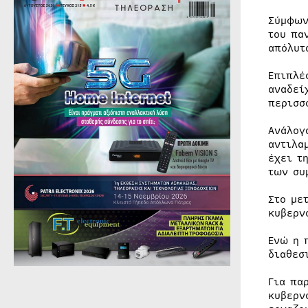
Σύμφων
του πα
απόλυτ
Επιπλέ
αναδεί
περισσ
Ανάλογ
αντιλα
έχει τ
των συ
Στο με
κυβερν
Ενώ η 
διαθεσ
Για πα
κυβερν