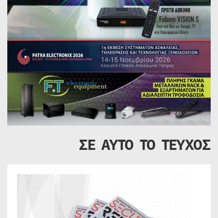
ΣΕ ΑΥΤΟ ΤΟ ΤΕΥΧΟΣ